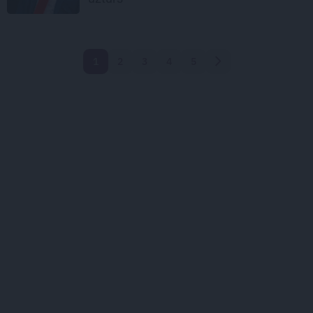
1
2
3
4
5
Nākamā