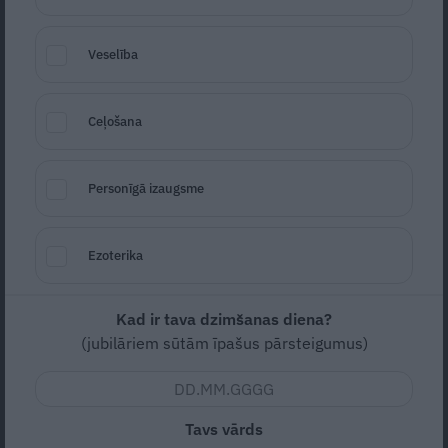
Ēķim pēc skandalozās «Odisejas»
noskatīšanās skarbas pārdomas
Veselība
DZĪVESSTILS
Ceļošana
Personīgā izaugsme
Ezoterika
Kad ir tava dzimšanas diena?
«Man skaistums ir tajā, ka esmu ļoti
(jubilāriem sūtām īpašus pārsteigumus)
bagāts.» 10 pārsteidzoši fakti par
Donaldu Trampu. Viņam šodien – 80!
Tavs vārds