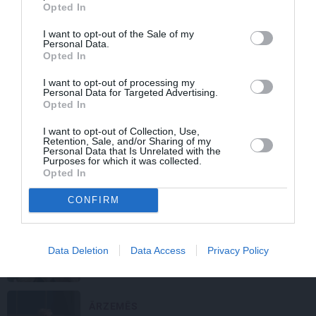
Opted In
ZIŅAS
I want to opt-out of the Sale of my
Personal Data.
VIDEO: Panika, kliedzieni un mūkošs
Opted In
prezidents. Skolotājs no ASV uzsāk
I want to opt-out of processing my
apšaudi Trampa vakariņu laikā
Personal Data for Targeted Advertising.
Opted In
PĀRDOMU STĀSTS
I want to opt-out of Collection, Use,
Retention, Sale, and/or Sharing of my
Humoristei skumjas pārdomas: Kā
Personal Data that Is Unrelated with the
Tramps un «airBaltic» Sipenieces
Purposes for which it was collected.
Opted In
mammai 85. jubilejas dāvanu
sabojāja
CONFIRM
ĀRZEMĒS
Trampa sieva nāk klajā ar paziņojumu
Data Deletion
Data Access
Privacy Policy
par saistību ar Epstīnu un saraksti ar
viņa draudzeni
ĀRZEMĒS