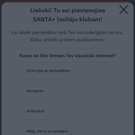
Abonē
Lieliski! Tu esi pievienojies
SANTA+ lasītāju klubam!
HOROSKOPI
TESTI
RECEPTES
NODERĪGI
JAUNĀKAIS
POPU
Lai labāk piemeklētu tieši Tev visnoderīgāko saturu,
lūdzu, atbildi uz šiem jautājumiem:
DONALDS TRAMPS
Kuras no šīm tēmām Tev visvairāk interesē?
VIEDOKLIS
Intervijas ar personībām
Receptes
Attiecības
«Uzvarēt vēl nenozīmē glābt pasauli!»
Māja, dārzs un interjers