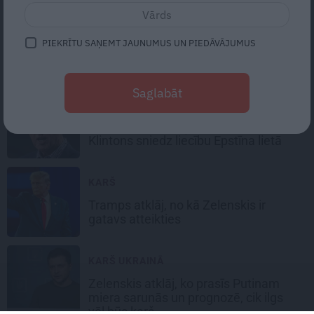
KARŠ
Tramps un Putins panāk svarīgu
PIEKRĪTU SAŅEMT JAUNUMUS UN PIEDĀVĀJUMUS
vienošanos – ko izlēmuši abu
lielvalstu līderi?
Saglabāt
ZIŅAS
«Es domāju, ka viņa ir stjuarte.»
Klintons sniedz liecību Epstīna lietā
KARŠ
Tramps atklāj, no kā Zelenskis ir
gatavs atteikties
KARŠ UKRAINĀ
Zelenskis atklāj, ko prasīs Putinam
miera sarunās un prognozē, cik ilgs
vēl būs karš