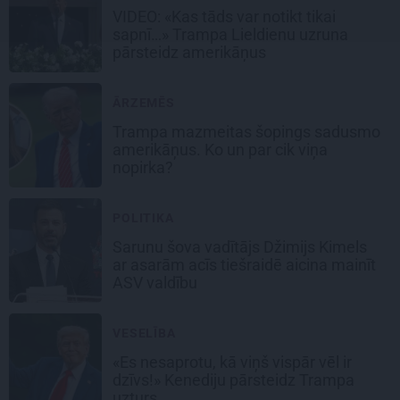
VIDEO: «Kas tāds var notikt tikai
sapnī…» Trampa Lieldienu uzruna
pārsteidz amerikāņus
ĀRZEMĒS
Trampa mazmeitas šopings sadusmo
amerikāņus. Ko un par cik viņa
nopirka?
POLITIKA
Sarunu šova vadītājs Džimijs Kimels
ar asarām acīs tiešraidē aicina mainīt
ASV valdību
VESELĪBA
«Es nesaprotu, kā viņš vispār vēl ir
dzīvs!» Kenediju pārsteidz Trampa
uzturs