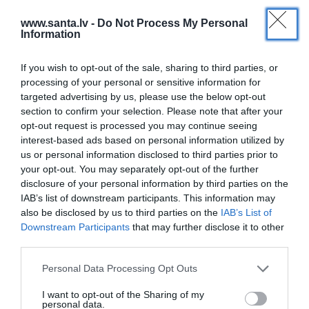
www.santa.lv -
Do Not Process My Personal
Information
If you wish to opt-out of the sale, sharing to third parties, or
processing of your personal or sensitive information for
ZIŅAS
targeted advertising by us, please use the below opt-out
«Kamēr Tramps, Putins un Netanjahu
section to confirm your selection. Please note that after your
mēģina noskaidrot, kura penis ir
opt-out request is processed you may continue seeing
lielāks, mirst cilvēki.» Bardema runa
interest-based ads based on personal information utilized by
satricina pasauli
us or personal information disclosed to third parties prior to
your opt-out. You may separately opt-out of the further
ĀRZEMĒS
disclosure of your personal information by third parties on the
VIDEO: Īlons Masks uz Trampa vizīti
IAB’s list of downstream participants. This information may
Ķīnā paņem līdzi dēlu un rāda
also be disclosed by us to third parties on the
IAB’s List of
ķēmīgas grimases
Downstream Participants
that may further disclose it to other
third parties.
KARALISKĀ ĢIMENE
Personal Data Processing Opt Outs
Karalis Čārlzs vakariņu laikā smalki
I want to opt-out of the Sharing of my
pavelk uz zoba Trampu
personal data.