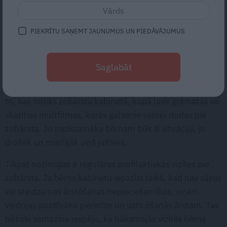
pirms vizītes.
Zobārsts bērniem
nedrīkst būt bieds, bet
gan speciālists, uz kuru var paļauties, lai atrisinātu visus
PIEKRĪTU SAŅEMT JAUNUMUS UN PIEDĀVĀJUMUS
jautājumus, kas saistīti ar zobu veselību.
Viens no svarīgākajiem priekšnoteikumiem veiksmīgam
Saglabāt
zobārsta apmeklējumam ir savlaicīga sagatavošanās.
Pirms vizītes ar bērnu ieteicams mierīgi aprunāties par
to, kas notiks zobārsta kabinetā, kopā lasīt grāmatas vai
skatīties multfilmas, kurās galvenie varoņi dodas pie
zobārsta. Jo pazīstamāka bērnam būs šī situācija, jo
drošāk un mierīgāk viņš jutīsies.
Tikpat nozīmīgas ir regulāras profilaktiskās vizītes pie
zobārsta. Ja bērns kabinetu iepazīst laikā, kad nav sāpju
vai steidzamas ārstēšanas nepieciešamības, viņam
veidojas pozitīvāka pieredze un uzticēšanās ārstam. Tas
būtiski samazina iespēju, ka nākamajās vizītēs bērns