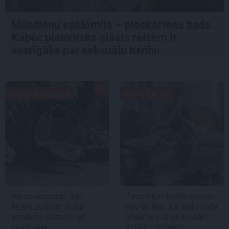
Mūsdienu epidēmija – pieskārienu bads.
Kāpēc platonisks glāsts reizēm ir
svarīgāks par seksuālu tuvību
ATPŪTA VASARĀ
KOPĀ ZAĻĀK
No saulessarga līdz
Tavs lētais krekls nemaz
ērtam zvilnim: stilīgi
nav tik lēts. Kā ātrā mode
atradumi dārzam un
ietekmē vidi un ko darīt
pludmalei
ar lieko apģērbu