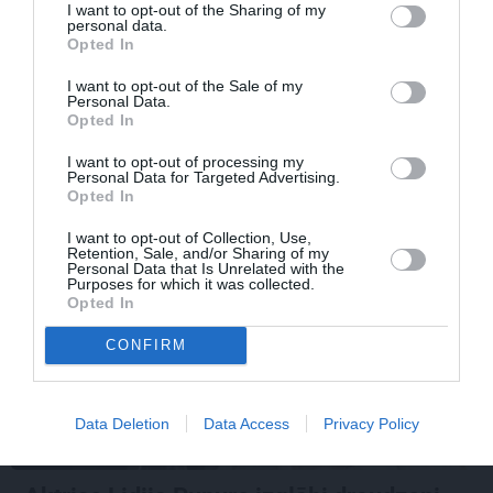
HOROSKOPI
I want to opt-out of the Sharing of my
personal data.
Nekas šajā periodā nenotiek nejauši.
Opted In
Horoskops visām zīmēm no 6. līdz 12.
I want to opt-out of the Sale of my
augustam
Personal Data.
Opted In
I want to opt-out of processing my
Personal Data for Targeted Advertising.
PRIVĀTĀ DZĪVE
Opted In
I want to opt-out of Collection, Use,
Retention, Sale, and/or Sharing of my
ZIŅAS
Personal Data that Is Unrelated with the
Purposes for which it was collected.
Opted In
CONFIRM
Data Deletion
Data Access
Privacy Policy