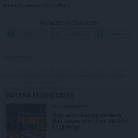
attieksmi pret zobu kopšanu.
PADALIES AR DRAUGIEM
WHATSAPP
FACEBOOK
DRAUGIEM.LV
REKLĀMRAKSTS
Publikācijas saturs vai tās jebkāda apjoma daļa ir aizsargāts autortiesību
objekts Autortiesību likuma izpratnē, un tā izmantošana bez izdevēja
atļaujas ir aizliegta. Vairāk lasi
šeit
SATURA MĀRKETINGS
REKLĀMRAKSTS
Pieaugušo dzimšanas diena
Rīgā, idejas atmiņā paliekošām
svinībām