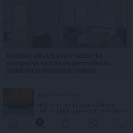
Raupjais šiks Līgatnes mežos: kā
simtgadīga kūts kļuva par modernu
rezidenci ar baseinu un mākslu
INTERJERA DIZAINS
«Michelin» zvaigžņotais Maksims
Cekots atklājis jaunu restorānu «Kíce»
GALVENĀ
KLAUSIES
IENĀC
PADALĪTIES
VAIRĀK