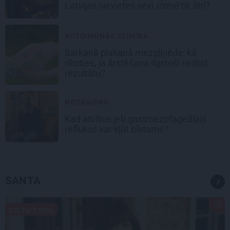
Latvijas sievietes sevi
iztērē
tik ātri?
AUTOIMŪNĀS SLIMĪBA...
Sarkanā plakanā mezgliņēde: kā
rīkoties, ja ārstēšana ilgstoši nedod
rezultātu?
NOSKAIDRO
Kad atvilnis jeb gastroezofageālais
reflukss var kļūt bīstams?
SANTA
LIETU TOPS