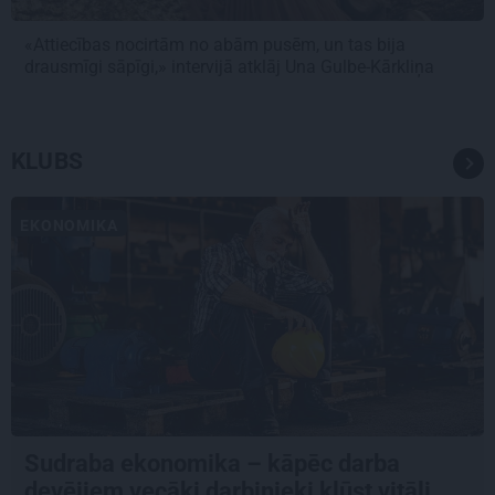
«Attiecības nocirtām no abām pusēm, un tas bija
drausmīgi sāpīgi,» intervijā atklāj Una Gulbe-Kārkliņa
KLUBS
EKONOMIKA
Sudraba ekonomika – kāpēc darba
devējiem vecāki darbinieki kļūst vitāli