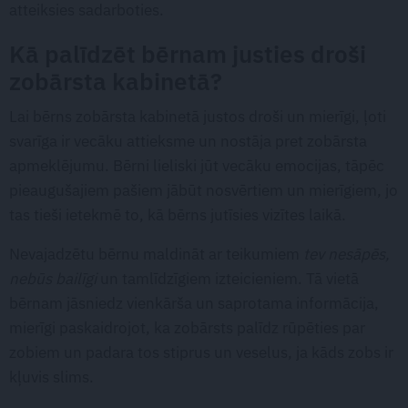
atteiksies sadarboties.
Kā palīdzēt bērnam justies droši
zobārsta kabinetā?
Lai bērns zobārsta kabinetā justos droši un mierīgi, ļoti
svarīga ir vecāku attieksme un nostāja pret zobārsta
apmeklējumu. Bērni lieliski jūt vecāku emocijas, tāpēc
pieaugušajiem pašiem jābūt nosvērtiem un mierīgiem, jo
tas tieši ietekmē to, kā bērns jutīsies vizītes laikā.
Nevajadzētu bērnu maldināt ar teikumiem
tev nesāpēs,
nebūs bailīgi
un tamlīdzīgiem izteicieniem. Tā vietā
bērnam jāsniedz vienkārša un saprotama informācija,
mierīgi paskaidrojot, ka zobārsts palīdz rūpēties par
zobiem un padara tos stiprus un veselus, ja kāds zobs ir
kļuvis slims.