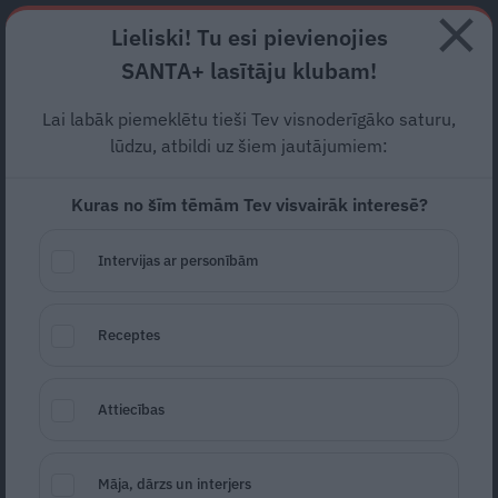
Abonē
Lieliski! Tu esi pievienojies
SANTA+ lasītāju klubam!
RECEPTES
NODERĪGI
JAUNĀKAIS
POPULĀRĀKAIS
Lai labāk piemeklētu tieši Tev visnoderīgāko saturu,
Ko darīt, ja bērns
lūdzu, atbildi uz šiem jautājumiem:
kategoriski atsakās vērt vaļā
Kuras no šīm tēmām Tev visvairāk interesē?
muti zobārsta kabinetā?
Intervijas ar personībām
REKLĀMRAKSTS
01.07.2026
Receptes
Attiecības
Māja, dārzs un interjers