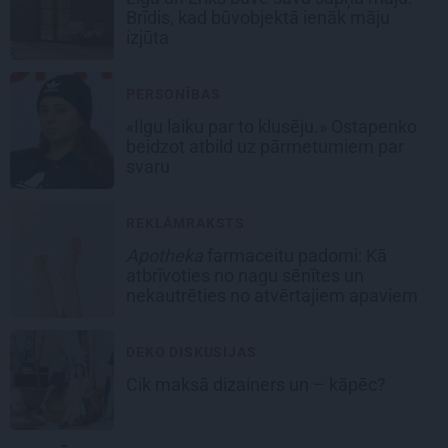
Brīdis, kad būvobjektā ienāk māju
izjūta
PERSONĪBAS
«Ilgu laiku par to klusēju.» Ostapenko
beidzot atbild uz pārmetumiem par
svaru
REKLĀMRAKSTS
Apotheka
farmaceitu padomi: Kā
atbrīvoties no nagu sēnītes un
nekautrēties no atvērtajiem apaviem
DEKO DISKUSIJAS
Cik maksā dizainers un – kāpēc?