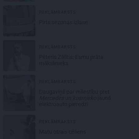
REKLĀMRAKSTS
Pirts sezonas izlase
REKLĀMRAKSTS
Pēteris Zālītis: Esmu prāta
mākslinieks
REKLĀMRAKSTS
Daugaviņš par mīlestību pret
Mercedes
un
kosmisko
jaunā
elektroauto pieredzi
REKLĀMRAKSTS
Matu otrais cēliens