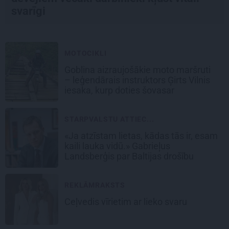
svarīgi
MOTOCIKLI
Goblina aizraujošākie moto maršruti
– leģendārais instruktors Ģirts Vilnis
iesaka, kurp doties šovasar
STARPVALSTU ATTIEC...
«Ja atzīstam lietas, kādas tās ir, esam
kaili lauka vidū.» Gabrieļus
Landsberģis par Baltijas drošību
REKLĀMRAKSTS
Ceļvedis vīrietim ar lieko svaru