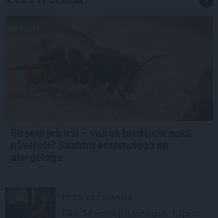
IEVAS VESELĪBA
AKTUĀLI
Sirseņi jeb irši – vairāk biedējoši nekā
nāvējoši? Skaidro entomologs un
alergoloģe
TU ESI SEV SVARĪGA
Tikai 54 veselīgi dzīves gadi. Kāpēc