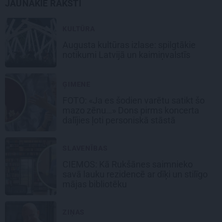
JAUNĀKIE RAKSTI
KULTŪRA
Augusta kultūras izlase: spilgtākie
notikumi Latvijā un kaimiņvalstīs
ĢIMENE
FOTO: «Ja es šodien varētu satikt šo
mazo zēnu…» Dons pirms koncerta
dalījies ļoti personiskā stāstā
SLAVENĪBAS
CIEMOS: Kā Rukšānes saimnieko
savā lauku rezidencē ar dīķi un stilīgo
mājas bibliotēku
ZIŅAS