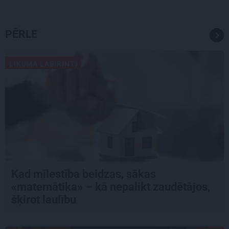
PĒRLE
LIKUMA LABIRINTI
Kad mīlestība beidzas, sākas
«matemātika» – kā nepalikt zaudētājos,
šķirot laulību