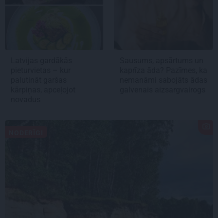
Latvijas gardākās
Sausums, apsārtums un
pieturvietas – kur
kaprīza āda? Pazīmes, ka
palutināt garšas
nemanāmi sabojāts ādas
kārpiņas, apceļojot
galvenais aizsargvairogs
novadus
NODERĪGI