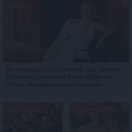
PIEREDZE
No mantotā zelta lombardā līdz saviem
biznesiem. Investore Baiba Blāķe par
dzīves skarbajiem pagriezieniem
APCEĻO LATVIJU
SKAISTUMKOPŠANA