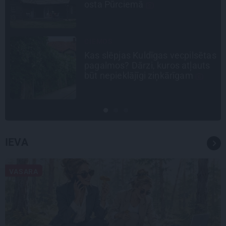
osta Pūrciemā
CIEMOS
Kas slēpjas Kuldīgas vecpilsētas
pagalmos? Dārzi, kuros atļauts
būt nepieklājīgi ziņkārīgam
IEVA
VASARA