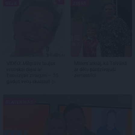
DEJA
ZIŅAS
VIDEO: Mīlgrāve ļaujas
Millers atklāj, kā Taivānā
erotiskai dejai ar
ar dēlu pārdzīvojuši
Eirovīzijas zvaigzni – 35
zemestrīci
gadus vecu skaistuli
SLAVENĪBAS