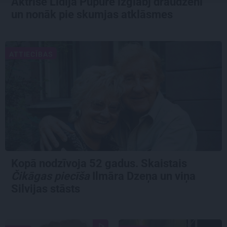
Aktrise Lidija Pupure izglābj draudzeni
un nonāk pie skumjas atklāsmes
ATTIECĪBAS
Kopā nodzīvoja 52 gadus. Skaistais
Čikāgas piecīša
Ilmāra Dzeņa un viņa
Silvijas stāsts