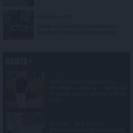
REKLĀMRAKSTS
Škoda maina spēles noteikumus:
iepazīsti pilsētas elektroauto
Epiq
PERSONĪBAS
Noklusētās dzimtas saites,
attiecības ar brāli un 7. bērns kā
brīnums: atklāta saruna ar Andri
Raču
ATRADUMS
Virziens – jūra: Lauderu
ģimenes bezbēdīgi laiskā miera