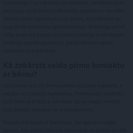
Ļoti svarīga ir pirmā vizīte pie zobārsta. Vecākiem būtu
jārūpējas, lai tā būtu profilaktiska apskate un neradītu
bērnam lieku satraukumu vai bailes, kas nākotnē var
apgrūtināt atkārtotus apmeklējumus. Veiksmīga pirmā
vizīte kalpo kā pamats pozitīvai pieredzei turpmākajos
zobārsta apmeklējumos un palīdz bērnam veidot
uzticēšanos zobārstam.
Kā zobārsts veido pirmo kontaktu
ar bērnu?
Liela loma tam, kā bērns jutīsies zobārsta kabinetā, ir
vecāku un zobārsta sadarbībai. Profesionāls zobārsts,
kurš ikdienā strādā ar bērniem, jau pirmajās minūtēs
spēj izveidot kontaktu ar mazo pacientu.
Parasti viņš nesāk ar ārstēšanu, bet gan ar rotaļīgu
sarunu, kas palīdz bērnam atbrīvoties un justies drošāk.