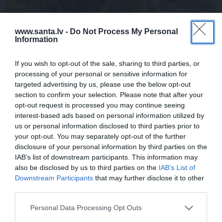
www.santa.lv -
Do Not Process My Personal
Information
Nokavēju sapulci, atvēru nepareizo čatu
If you wish to opt-out of the sale, sharing to third parties, or
un… nonācu mežā ar priekšnieci!
processing of your personal or sensitive information for
targeted advertising by us, please use the below opt-out
section to confirm your selection. Please note that after your
opt-out request is processed you may continue seeing
KULTŪRA
interest-based ads based on personal information utilized by
Ērģeles pludmalē, cirks Rīgā un teātris
us or personal information disclosed to third parties prior to
Valmierā: kur doties šajās brīvdienās?
your opt-out. You may separately opt-out of the further
disclosure of your personal information by third parties on the
IAB’s list of downstream participants. This information may
also be disclosed by us to third parties on the
IAB’s List of
PĀRDOMĀM
Downstream Participants
that may further disclose it to other
«Citiem iet vēl sliktāk» nav nekāds
third parties.
mierinājums. Skaidro Diāna Zande
Personal Data Processing Opt Outs