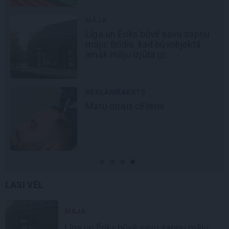
MĀJA
Līga un Ēriks būvē savu sapņu
māju: Brīdis, kad būvobjektā
ienāk māju izjūta
REKLĀMRAKSTS
Matu otrais cēliens
šu
LASI VĒL
MĀJA
Līga un Ēriks būvē savu sapņu māju: