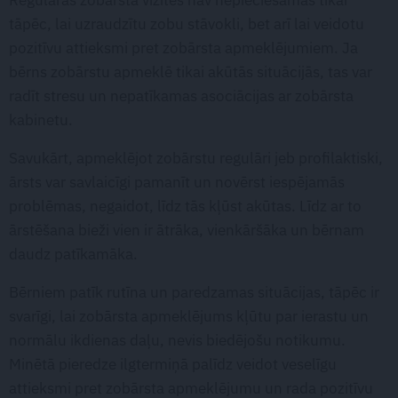
Regulāras zobārsta vizītes nav nepieciešamas tikai
tāpēc, lai uzraudzītu zobu stāvokli, bet arī lai veidotu
pozitīvu attieksmi pret zobārsta apmeklējumiem. Ja
bērns zobārstu apmeklē tikai akūtās situācijās, tas var
radīt stresu un nepatīkamas asociācijas ar zobārsta
kabinetu.
Savukārt, apmeklējot zobārstu regulāri jeb profilaktiski,
ārsts var savlaicīgi pamanīt un novērst iespējamās
problēmas, negaidot, līdz tās kļūst akūtas. Līdz ar to
ārstēšana bieži vien ir ātrāka, vienkāršāka un bērnam
daudz patīkamāka.
Bērniem patīk rutīna un paredzamas situācijas, tāpēc ir
svarīgi, lai zobārsta apmeklējums kļūtu par ierastu un
normālu ikdienas daļu, nevis biedējošu notikumu.
Minētā pieredze ilgtermiņā palīdz veidot veselīgu
attieksmi pret zobārsta apmeklējumu un rada pozitīvu