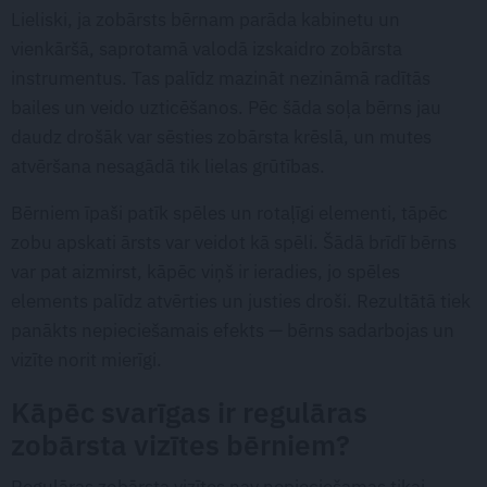
Lieliski, ja zobārsts bērnam parāda kabinetu un
vienkāršā, saprotamā valodā izskaidro zobārsta
instrumentus. Tas palīdz mazināt nezināmā radītās
bailes un veido uzticēšanos. Pēc šāda soļa bērns jau
daudz drošāk var sēsties zobārsta krēslā, un mutes
atvēršana nesagādā tik lielas grūtības.
Bērniem īpaši patīk spēles un rotaļīgi elementi, tāpēc
zobu apskati ārsts var veidot kā spēli. Šādā brīdī bērns
var pat aizmirst, kāpēc viņš ir ieradies, jo spēles
elements palīdz atvērties un justies droši. Rezultātā tiek
panākts nepieciešamais efekts — bērns sadarbojas un
vizīte norit mierīgi.
Kāpēc svarīgas ir regulāras
zobārsta vizītes bērniem?