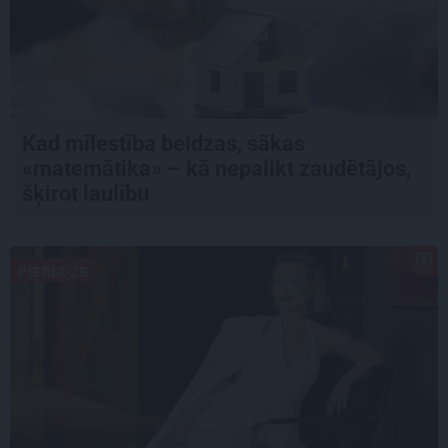
Kad mīlestība beidzas, sākas
«matemātika» – kā nepalikt zaudētājos,
šķirot laulību
PIEREDZE