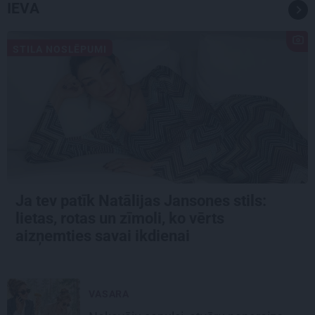
IEVA
STILA NOSLĒPUMI
Ja tev patīk Natālijas Jansones stils:
lietas, rotas un zīmoli, ko vērts
aizņemties savai ikdienai
VASARA