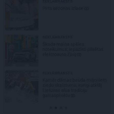
REKLĀMRAKSTS
Kāpēc tieši tagad ir labākais
laiks doties uz Pakrojas muižas
Ziedu festivālu?
REKLĀMRAKSTS
Daugaviņš par mīlestību pret
Mercedes
un
kosmisko
jaunā
elektroauto pieredzi
DEKO DISKUSIJAS
Cik maksā dizainers un –
kāpēc?