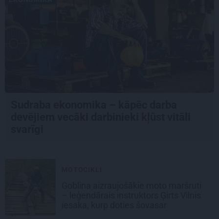
Sudraba ekonomika – kāpēc darba
devējiem vecāki darbinieki kļūst vitāli
svarīgi
MOTOCIKLI
Goblina aizraujošākie moto maršruti
– leģendārais instruktors Ģirts Vilnis
iesaka, kurp doties šovasar