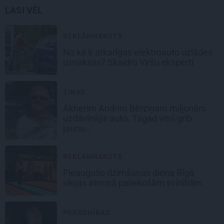
LASI VĒL
REKLĀMRAKSTS
No kā ir atkarīgas elektroauto uzlādes
izmaksas? Skaidro Viršu eksperti
ZIŅAS
Aktierim Andrim Bērziņam miljonārs
uzdāvinājis auto. Tagad viņš grib
jaunu…
REKLĀMRAKSTS
Pieaugušo dzimšanas diena Rīgā,
idejas atmiņā paliekošām svinībām
PERSONĪBAS