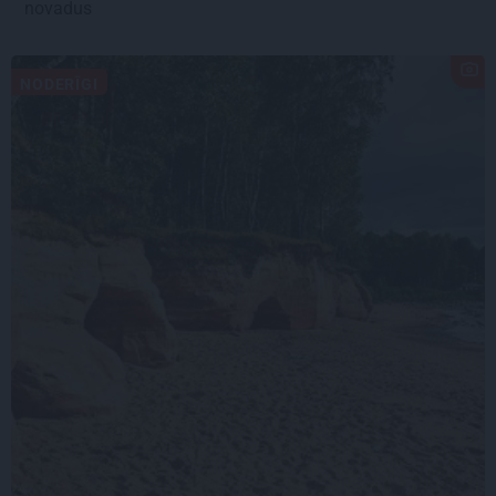
novadus
NODERĪGI