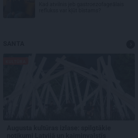
Kad atvilnis jeb gastroezofageālais
reflukss var kļūt bīstams?
SANTA
KULTŪRA
Augusta kultūras izlase: spilgtākie
notikumi Latvijā un kaimiņvalstīs