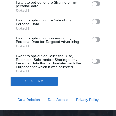
I want to opt-out of the Sharing of my
operzvaigznes Kristīne
viņa dzīvē īpašam
personal data.
Opolais un Plasido
vīrietim
Opted In
Domingo
I want to opt-out of the Sale of my
Personal Data.
Opted In
LAIKAPSTĀKĻI
I want to opt-out of processing my
Personal Data for Targeted Advertising.
Opted In
I want to opt-out of Collection, Use,
Retention, Sale, and/or Sharing of my
Personal Data that Is Unrelated with the
Purposes for which it was collected.
Opted In
CONFIRM
Data Deletion
Data Access
Privacy Policy