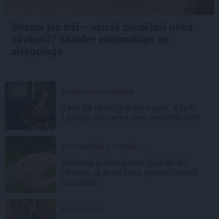
Sirseņi jeb irši – vairāk biedējoši nekā
nāvējoši? Skaidro entomologs un
alergoloģe
TU ESI SEV SVARĪGA
Tikai 54 veselīgi dzīves gadi. Kāpēc
Latvijas sievietes sevi
iztērē
tik ātri?
AUTOIMŪNĀS SLIMĪBA...
Sarkanā plakanā mezgliņēde: kā
rīkoties, ja ārstēšana ilgstoši nedod
rezultātu?
NOSKAIDRO