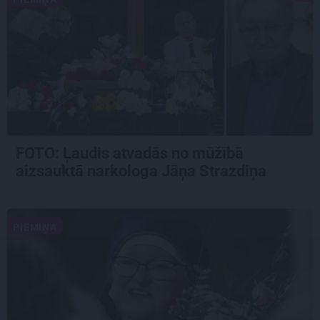
FOTO: Ļaudis atvadās no mūžībā
aizsauktā narkologa Jāņa Strazdiņa
PIEMIŅA