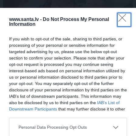
www.santa.lv -
Do Not Process My Personal
Information
«Viņa gatavojās pārejai.» Slavenās
folkloristes meita atceras Helmī Staltes
If you wish to opt-out of the sale, sharing to third parties, or
dzīves izskaņu
processing of your personal or sensitive information for
targeted advertising by us, please use the below opt-out
section to confirm your selection. Please note that after your
opt-out request is processed you may continue seeing
ZIŅAS
PERSONĪBAS
interest-based ads based on personal information utilized by
us or personal information disclosed to third parties prior to
your opt-out. You may separately opt-out of the further
disclosure of your personal information by third parties on the
IAB’s list of downstream participants. This information may
also be disclosed by us to third parties on the
IAB’s List of
Downstream Participants
that may further disclose it to other
third parties.
Personal Data Processing Opt Outs
FOTO: Šīs skaistules
FOTO: Maksims Busels
priekšā noliecās pat
aizkustinoši pateicas