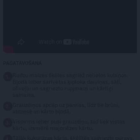
PAGATAVOŠANA
Rudzu maizes šķēles sagriež nelielos kubiņos.
1.
Bļodā ieber sarīvētas ķiploka daiviņas, sāli,
olīveļļu un sagriezto rupjmaizi un kārtīgi
samaisa.
Grauzdiņus apcep uz pannas, līdz tie brūni,
2.
atdzesē un kārto bļodā.
Vispirms ieber pusi grauzdiņu, tad liek vistas
3.
kārtu, izsmērē majonēzes kārtu.
Tālāk kukurūzas kārta, šķēlītēs sagriezts puravs,
4.