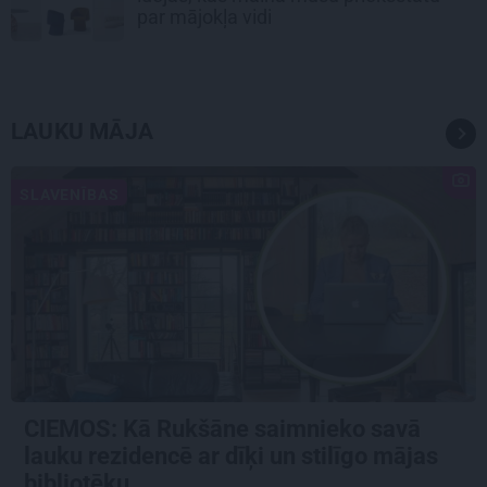
par mājokļa vidi
LAUKU MĀJA
SLAVENĪBAS
CIEMOS: Kā Rukšāne saimnieko savā
lauku rezidencē ar dīķi un stilīgo mājas
bibliotēku