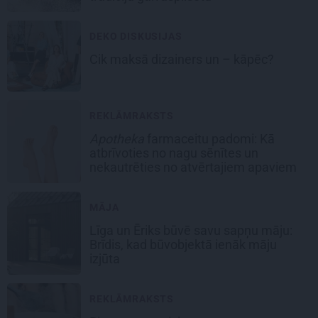
DEKO DISKUSIJAS
Cik maksā dizainers un – kāpēc?
REKLĀMRAKSTS
Apotheka
farmaceitu padomi: Kā
atbrīvoties no nagu sēnītes un
nekautrēties no atvērtajiem apaviem
MĀJA
Līga un Ēriks būvē savu sapņu māju:
Brīdis, kad būvobjektā ienāk māju
izjūta
REKLĀMRAKSTS