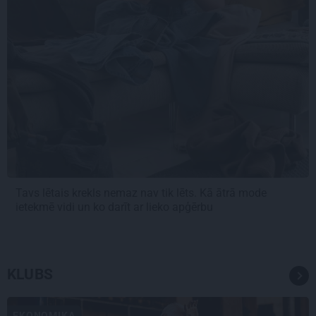
Tavs lētais krekls nemaz nav tik lēts. Kā ātrā mode
ietekmē vidi un ko darīt ar lieko apģērbu
KLUBS
EKONOMIKA