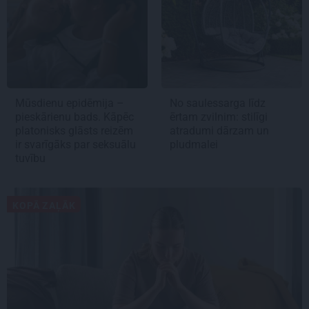
Mūsdienu epidēmija –
No saulessarga līdz
pieskārienu bads. Kāpēc
ērtam zvilnim: stilīgi
platonisks glāsts reizēm
atradumi dārzam un
ir svarīgāks par seksuālu
pludmalei
tuvību
KOPĀ ZAĻĀK