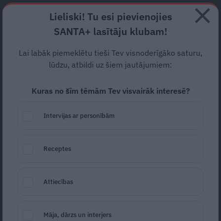
Abonē
Lieliski! Tu esi pievienojies
SANTA+ lasītāju klubam!
RECEPTES
NODERĪGI
JAUNĀKAIS
POPULĀRĀKAIS
Lai labāk piemeklētu tieši Tev visnoderīgāko saturu,
lūdzu, atbildi uz šiem jautājumiem:
Kuras no šīm tēmām Tev visvairāk interesē?
Kārtainie ķiploku grauzdiņu
salāti ar sieru, tomātiem
Intervijas ar personībām
VIETĒJAIS TOP!
15.06.2026
Receptes
Attiecības
Māja, dārzs un interjers