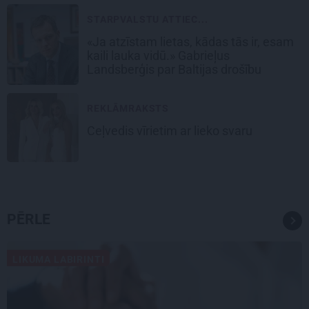
STARPVALSTU ATTIEC...
«Ja atzīstam lietas, kādas tās ir, esam
kaili lauka vidū.» Gabrieļus
Landsberģis par Baltijas drošību
REKLĀMRAKSTS
Ceļvedis vīrietim ar lieko svaru
PĒRLE
LIKUMA LABIRINTI