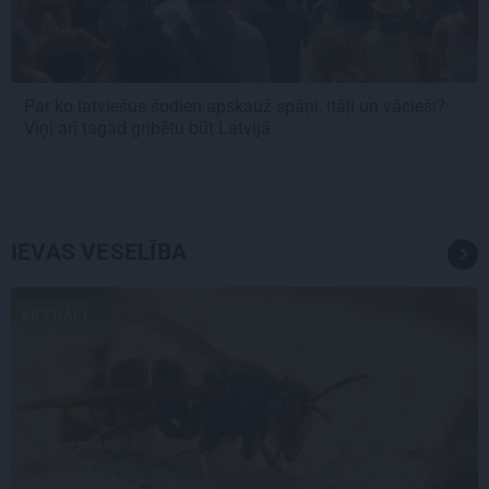
Par ko latviešus šodien apskauž spāņi, itāļi un vācieši?
Viņi arī tagad gribētu būt Latvijā
IEVAS VESELĪBA
AKTUĀLI