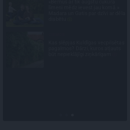
a
Stāsts, kas pārspēj kino
ā.»
scenārijus: Kā Liepājas zēns
r dēla
Volfs Ruvinskis kļuva par
Meksikas superzvaigzni
INTERVIJA
sētas
«Nevajag kalnos tēlot varoņus!
auts
Tie ātri noliks pie vietas.»
Alpīnists Atis Plakans, kurš
pieredzējis biedra bojāeju
CEĻOJUMA PLĀNS
Draudzeņu ceļojums bez
drāmām: noderīgi padomi
plānošanai un 16 galamērķu
idejas