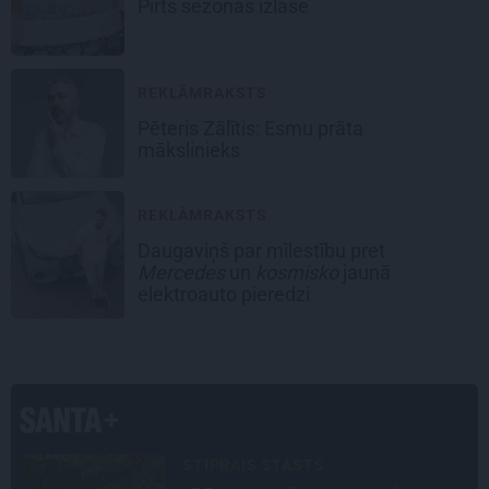
Pirts sezonas izlase
REKLĀMRAKSTS
Pēteris Zālītis: Esmu prāta
mākslinieks
REKLĀMRAKSTS
Daugaviņš par mīlestību pret
Mercedes
un
kosmisko
jaunā
elektroauto pieredzi
DZĪVESSTĀSTS