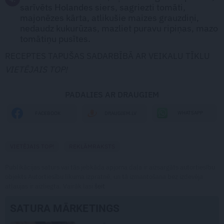
sarīvēts Holandes siers, sagriezti tomāti,
majonēzes kārta, atlikušie maizes grauzdiņi,
nedaudz kukurūzas, mazliet puravu ripiņas, mazo
tomātiņu pusītes.
RECEPTES TAPUŠAS SADARBĪBĀ AR VEIKALU TĪKLU
VIETĒJAIS TOP!
PADALIES AR DRAUGIEM
WHATSAPP
FACEBOOK
DRAUGIEM.LV
VIETĒJAIS TOP!
REKLĀMRAKSTS
Publikācijas saturs vai tās jebkāda apjoma daļa ir aizsargāts autortiesību
objekts Autortiesību likuma izpratnē, un tā izmantošana bez izdevēja
atļaujas ir aizliegta. Vairāk lasi
šeit
SATURA MĀRKETINGS