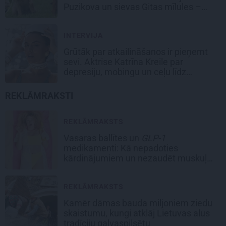
Puzikova un sievas Gitas mīlules –
Faira un Late
INTERVIJA
Grūtāk par atkailināšanos ir pieņemt
sevi. Aktrise Katrīna Kreile par
depresiju, mobingu un ceļu līdz
lielajām lomām
REKLĀMRAKSTI
REKLĀMRAKSTS
Vasaras ballītes un
GLP-1
medikamenti: Kā nepadoties
kārdinājumiem un nezaudēt muskuļu
masu
REKLĀMRAKSTS
Kamēr dāmas bauda miljoniem ziedu
skaistumu, kungi atklāj Lietuvas alus
tradīciju galvaspilsētu