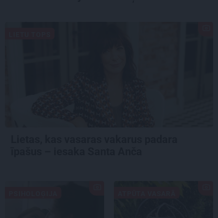
LIETU TOPS
Lietas, kas vasaras vakarus padara
īpašus – iesaka Santa Anča
PSIHOLOĢIJA
ATPŪTA VASARĀ