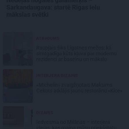
Nedēļas nogales galamērķis –
Sarkandaugava: startē Rīgas ielu
mākslas svētki
ATRADUMS
Raupjais šiks Līgatnes mežos: kā
simtgadīga kūts kļuva par modernu
rezidenci ar baseinu un mākslu
INTERJERA DIZAINS
«Michelin» zvaigžņotais Maksims
Cekots atklājis jaunu restorānu «Kíce»
DIZAINS
Iedvesma no Milānas – interjera
idejas, kas maina mūsu priekšstatu