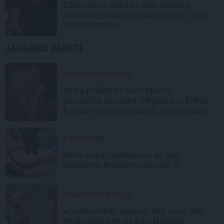
Džilindžera mīļoto Lindu Kalniņu
piemeklējušas savādas sajūtas. Viņa
atklāj iemeslu
JAUNĀKIE RAKSTI
DZIMŠANAS DIENA
«It kā pēkšņi es būtu kļuvusi
gaisīgāka, jaunāka, vieglāka…» Ērikas
Eglijas-Grāveles mazais sievišķīgais
noslēpums
SALDĒJUMI
Siera kūkas
saldējums
ar ogu
pildījumu. Brīvdienu sapnis!
1
SLAVENĪBU MĪLUĻI
«Cilvēki mēdz sāpināt, bet suns mīl,
neskatoties ne uz ko.» Nikolaja