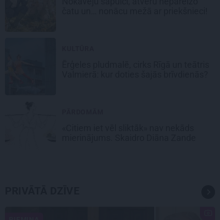
Nokavēju sapulci, atvēru nepareizo
čatu un… nonācu mežā ar priekšnieci!
KULTŪRA
Ērģeles pludmalē, cirks Rīgā un teātris
Valmierā: kur doties šajās brīvdienās?
PĀRDOMĀM
«Citiem iet vēl sliktāk» nav nekāds
mierinājums. Skaidro Diāna Zande
PRIVĀTĀ DZĪVE
PIEMIŅA