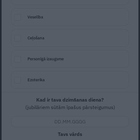
Veselība
Foto: Publicitātes foto
Ceļošana
Seko
Santa.lv Google
Personīgā izaugsme
Zema
Vidējas
Ezoterika
Nav vērtējuma
Kad ir tava dzimšanas diena?
(jubilāriem sūtām īpašus pārsteigumus)
Svinam svētkus kopā ar Vietējais top!
Tavs vārds
SASTĀVDAĻAS: