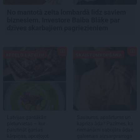
No mantotā zelta lombardā līdz saviem
biznesiem. Investore Baiba Blāķe par
dzīves skarbajiem pagriezieniem
APCEĻO LATVIJU
SKAISTUMKOPŠANA
Latvijas gardākās
Sausums, apsārtums un
pieturvietas – kur
kaprīza āda? Pazīmes, ka
palutināt garšas
nemanāmi sabojāts ādas
kārpiņas, apceļojot
galvenais aizsargvairogs