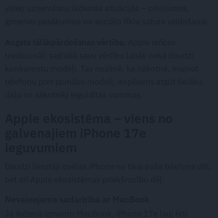
video uzņemšanu ikdienas situācijās – ceļojumos,
ģimenes pasākumos vai sociālo tīklu satura veidošanai.
Augsta tālākpārdošanas vērtība.
Apple ierīces
tradicionāli saglabā savu vērtību labāk nekā daudzi
konkurentu modeļi. Tas nozīmē, ka nākotnē, mainot
telefonu pret jaunāku modeli, iespējams atgūt lielāku
daļu no sākotnēji ieguldītās summas.
Apple ekosistēma – viens no
galvenajiem iPhone 17e
ieguvumiem
Daudzi lietotāji izvēlas iPhone ne tikai paša telefona dēļ,
bet arī Apple ekosistēmas priekšrocību dēļ.
Nevainojama sadarbība ar MacBook
Ja ikdienā izmanto MacBook, iPhone 17e ļauj ērti