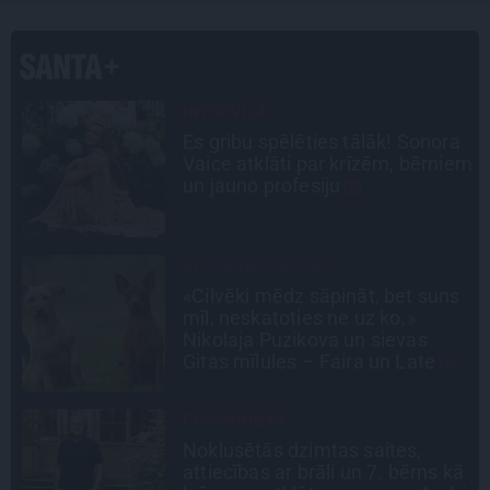
INTERVIJA
Es gribu spēlēties tālāk! Sonora
Vaice atklāti par krīzēm, bērniem
n
un jauno profesiju
SLAVENĪBU MĪLUĻI
«Cilvēki mēdz sāpināt, bet suns
mīl, neskatoties ne uz ko.»
la
Nikolaja Puzikova un sievas
Gitas mīlules – Faira un Late
PERSONĪBAS
Noklusētās dzimtas saites,
attiecības ar brāli un 7. bērns kā