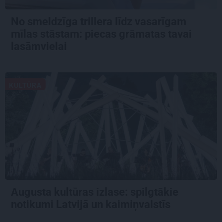
No smeldzīga trillera līdz vasarīgam
mīlas stāstam: piecas grāmatas tavai
lasāmvielai
KULTŪRA
Augusta kultūras izlase: spilgtākie
notikumi Latvijā un kaimiņvalstīs