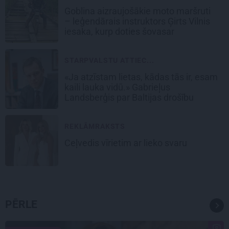
Goblina aizraujošākie moto maršruti
– leģendārais instruktors Ģirts Vilnis
iesaka, kurp doties šovasar
STARPVALSTU ATTIEC...
«Ja atzīstam lietas, kādas tās ir, esam
kaili lauka vidū.» Gabrieļus
Landsberģis par Baltijas drošību
REKLĀMRAKSTS
Ceļvedis vīrietim ar lieko svaru
PĒRLE