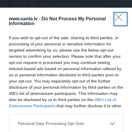
medikamenti: Kā nepadoties
kārdinājumiem un nezaudēt muskuļu
masu
www.santa.lv -
Do Not Process My Personal
Information
REKLĀMRAKSTS
Kamēr dāmas bauda miljoniem ziedu
If you wish to opt-out of the sale, sharing to third parties, or
skaistumu, kungi atklāj Lietuvas alus
processing of your personal or sensitive information for
tradīciju galvaspilsētu
targeted advertising by us, please use the below opt-out
section to confirm your selection. Please note that after your
opt-out request is processed you may continue seeing
MĀJA
interest-based ads based on personal information utilized by
Līga un Ēriks būvē savu sapņu māju:
us or personal information disclosed to third parties prior to
Brīdis, kad būvobjektā ienāk māju
your opt-out. You may separately opt-out of the further
izjūta
disclosure of your personal information by third parties on the
IAB’s list of downstream participants. This information may
also be disclosed by us to third parties on the
IAB’s List of
REKLĀMRAKSTS
Downstream Participants
that may further disclose it to other
Pirts sezonas izlase
third parties.
Personal Data Processing Opt Outs