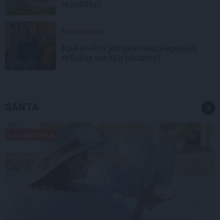
rezultātu?
NOSKAIDRO
Kad atvilnis jeb gastroezofageālais
reflukss var kļūt bīstams?
SANTA
LASĀMVIELA