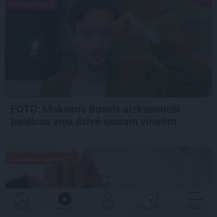
PERSONĪBAS
FOTO: Maksims Busels aizkustinoši
pateicas viņa dzīvē īpašam vīrietim
LIKUMA LABIRINTI
GALVENĀ
KLAUSIES
IENĀC
PADALĪTIES
VAIRĀK