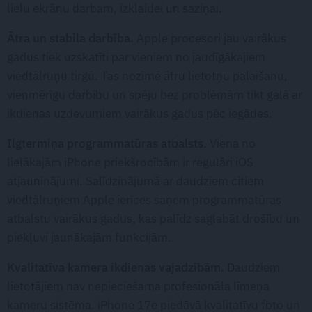
lielu ekrānu darbam, izklaidei un saziņai.
Ātra un stabila darbība.
Apple procesori jau vairākus
gadus tiek uzskatīti par vieniem no jaudīgākajiem
viedtālruņu tirgū. Tas nozīmē ātru lietotņu palaišanu,
vienmērīgu darbību un spēju bez problēmām tikt galā ar
ikdienas uzdevumiem vairākus gadus pēc iegādes.
Ilgtermiņa programmatūras atbalsts.
Viena no
lielākajām iPhone priekšrocībām ir regulāri iOS
atjauninājumi. Salīdzinājumā ar daudziem citiem
viedtālruņiem Apple ierīces saņem programmatūras
atbalstu vairākus gadus, kas palīdz saglabāt drošību un
piekļuvi jaunākajām funkcijām.
Kvalitatīva kamera ikdienas vajadzībām.
Daudziem
lietotājiem nav nepieciešama profesionāla līmeņa
kameru sistēma. iPhone 17e piedāvā kvalitatīvu foto un