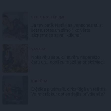
STILA NOSLĒPUMI
Ja tev patīk Natālijas Jansones stils:
lietas, rotas un zīmoli, ko vērts
aizņemties savai ikdienai
VASARA
Nokavēju sapulci, atvēru nepareizo
čatu un… nonācu mežā ar priekšnieci!
KULTŪRA
Ērģeles pludmalē, cirks Rīgā un teātris
Valmierā: kur doties šajās brīvdienās?