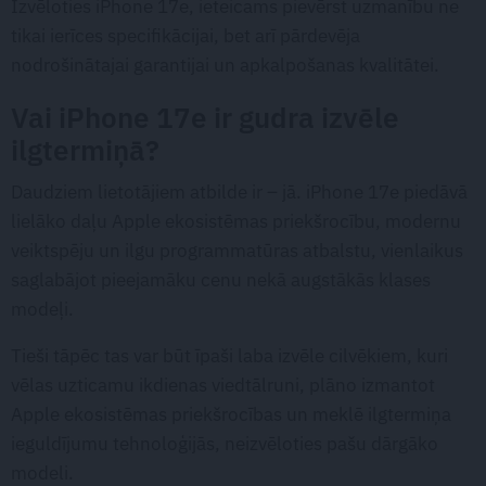
Izvēloties iPhone 17e, ieteicams pievērst uzmanību ne
tikai ierīces specifikācijai, bet arī pārdevēja
nodrošinātajai garantijai un apkalpošanas kvalitātei.
Vai iPhone 17e ir gudra izvēle
ilgtermiņā?
Daudziem lietotājiem atbilde ir – jā. iPhone 17e piedāvā
lielāko daļu Apple ekosistēmas priekšrocību, modernu
veiktspēju un ilgu programmatūras atbalstu, vienlaikus
saglabājot pieejamāku cenu nekā augstākās klases
modeļi.
Tieši tāpēc tas var būt īpaši laba izvēle cilvēkiem, kuri
vēlas uzticamu ikdienas viedtālruni, plāno izmantot
Apple ekosistēmas priekšrocības un meklē ilgtermiņa
ieguldījumu tehnoloģijās, neizvēloties pašu dārgāko
modeli.