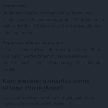
Studentiem
Studentiem svarīga ir uzticama ierīce, kas kalpos
vairākus gadus. Pateicoties ilgtermiņa iOS atbalstam un
stabilai darbībai, iPhone 17e var būt labs ieguldījums
studiju periodam.
Apple ekosistēmas lietotājiem
Ja mājās jau ir MacBook, iPad vai Apple Watch, iPhone
17e ļauj pilnvērtīgi izmantot visas ekosistēmas
priekšrocības bez nepieciešamības iegādāties dārgāko
modeli.
Kam pievērst uzmanību pirms
iPhone 17e iegādes?
Lai izvēlētos sev piemērotāko konfigurāciju, pirms
iegādes vērts apsvērt vairākus aspektus.