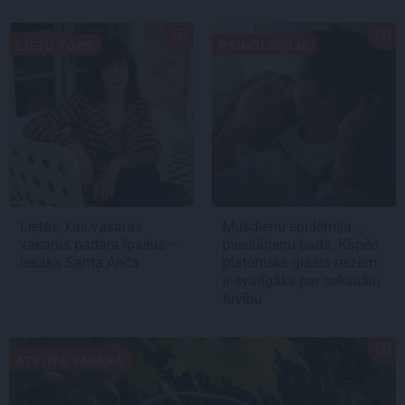
LIETU TOPS
PSIHOLOĢIJA
Lietas, kas vasaras
Mūsdienu epidēmija –
vakarus padara īpašus –
pieskārienu bads. Kāpēc
iesaka Santa Anča
platonisks glāsts reizēm
ir svarīgāks par seksuālu
tuvību
ATPŪTA VASARĀ