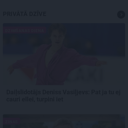
PRIVĀTĀ DZĪVE
DZIMŠANAS DIENA
Daiļslidotājs Deniss Vasiļjevs: Pat ja tu ej
cauri ellei, turpini iet
ZIŅAS