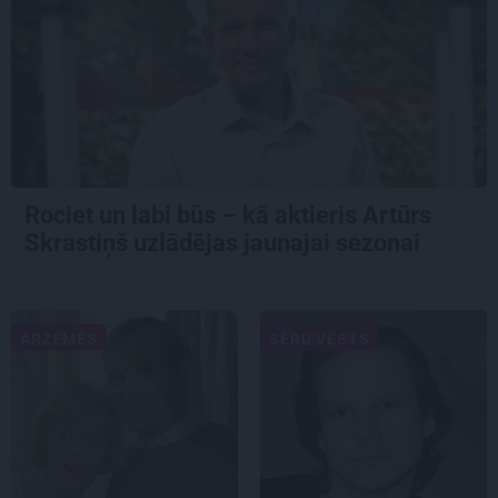
Rociet un labi būs – kā aktieris Artūrs
Skrastiņš uzlādējas jaunajai sezonai
ĀRZEMĒS
SĒRU VĒSTS