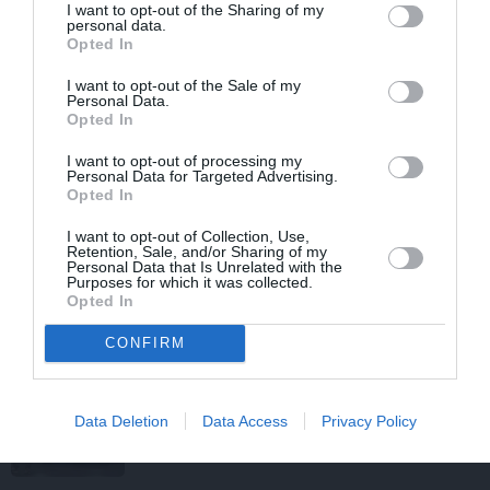
REKLĀMRAKSTS
I want to opt-out of the Sharing of my
personal data.
Pēteris Zālītis: Esmu prāta
Opted In
mākslinieks
I want to opt-out of the Sale of my
Personal Data.
Opted In
REKLĀMRAKSTS
I want to opt-out of processing my
Daugaviņš par mīlestību pret
Personal Data for Targeted Advertising.
Mercedes
un
kosmisko
jaunā
Opted In
elektroauto pieredzi
I want to opt-out of Collection, Use,
Retention, Sale, and/or Sharing of my
Personal Data that Is Unrelated with the
REKLĀMRAKSTS
Purposes for which it was collected.
Opted In
Matu otrais cēliens
CONFIRM
REKLĀMRAKSTS
Data Deletion
Data Access
Privacy Policy
Škoda maina spēles noteikumus:
iepazīsti pilsētas elektroauto
Epiq