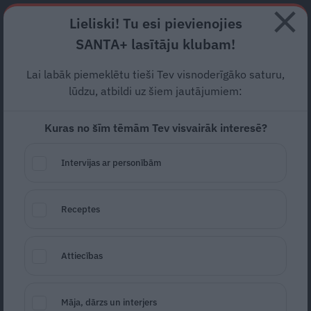
Abonē
Lieliski! Tu esi pievienojies
SANTA+ lasītāju klubam!
RECEPTES
NODERĪGI
JAUNĀKAIS
POPULĀRĀKAIS
Lai labāk piemeklētu tieši Tev visnoderīgāko saturu,
Kāpēc
iPhone 17e
var būt
lūdzu, atbildi uz šiem jautājumiem:
gudra izvēle Apple
Kuras no šīm tēmām Tev visvairāk interesē?
ekosistēmā?
Intervijas ar personībām
REKLĀMRAKSTS
26.06.2026
Receptes
Attiecības
Māja, dārzs un interjers