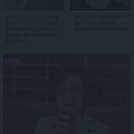
«Smalkā stila» zvaigzne
Sēru vēsts: Meksikā miris
seriāla filmēšanas laikā
populārais mūzikas
pārcietis smagu dzīves
apskatnieks Klāss Vāvere
posmu. Kā tagad klājas
Emetam?
ZIŅAS