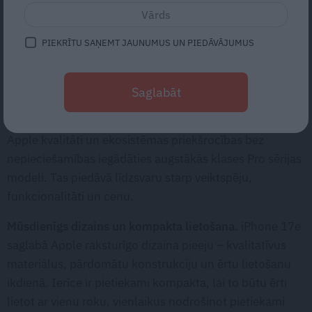
Apple Watch vai AirPods, iPhone 17e izvēle
var kļūt par gudru ieguldījumu Apple
ekosistēmā.
PIEKRĪTU SAŅEMT JAUNUMUS UN PIEDĀVĀJUMUS
Kāpēc ir vērts izvēlēties iPhone
17e?
Saglabāt
iPhone 17e
ir paredzēts lietotājiem, kuri vēlas iegūt
Apple kvalitāti un ekosistēmas priekšrocības bez
nepieciešamības iegādāties augstākās klases Pro sērijas
modeli. Tas piedāvā līdzsvaru starp veiktspēju,
funkcionalitāti un cenu.
Mūsdienīgs dizains un kompakta lietošana.
iPhone 17e
saglabā Apple raksturīgo dizaina pieeju – kvalitatīvus
materiālus, pārdomātu konstrukciju un ērtu lietošanu
ikdienā. Ierīce ir pietiekami kompakta, lai to būtu ērti
lietot ar vienu roku, vienlaikus nodrošinot pietiekami