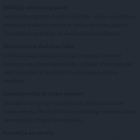
Iekšējās atmiņas apjoms
Ja plānots uzglabāt daudz fotoattēlu, video un lietotņu,
ieteicams izvēlēties versiju ar lielāku atmiņas apjomu.
Tas palīdzēs izvairīties no vietas trūkuma nākotnē.
Akumulatora darbības laiks
Lielākajai daļai lietotāju svarīga ir iespēja izmantot
telefonu visu dienu bez papildu uzlādes. Pirms iegādes
vērts iepazīties ar konkrētā modeļa akumulatora
iespējām.
Savietojamība ar citām ierīcēm
Ja plānots izmantot Apple Watch, AirPods vai citas
Apple ierīces, iPhone 17e ļaus pilnvērtīgi izmantot visas
savstarpējās integrācijas iespējas.
Garantija un serviss