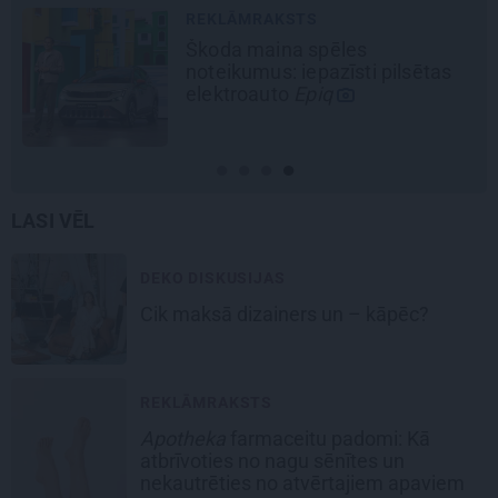
REKLĀMRAKSTS
Škoda maina spēles
noteikumus: iepazīsti pilsētas
elektroauto
Epiq
LASI VĒL
DEKO DISKUSIJAS
Cik maksā dizainers un – kāpēc?
REKLĀMRAKSTS
Apotheka
farmaceitu padomi: Kā
atbrīvoties no nagu sēnītes un
nekautrēties no atvērtajiem apaviem