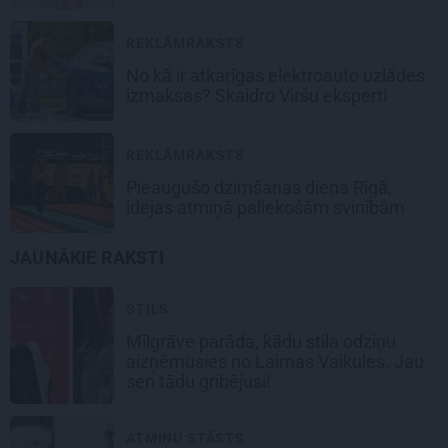
REKLĀMRAKSTS
No kā ir atkarīgas elektroauto uzlādes
izmaksas? Skaidro Viršu eksperti
REKLĀMRAKSTS
Pieaugušo dzimšanas diena Rīgā,
idejas atmiņā paliekošām svinībām
JAUNĀKIE RAKSTI
STILS
Mīlgrāve parāda, kādu stila odziņu
aizņēmusies no Laimas Vaikules. Jau
sen tādu gribējusi!
ATMIŅU STĀSTS