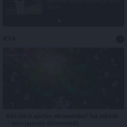
brīnums: atklāta saruna ar Andri
Raču
IEVA
DOMĀT ZAĻI
Kas īsti ir aprites ekonomika? Īsā atbilde
– tavs jaunais dzīvesveids