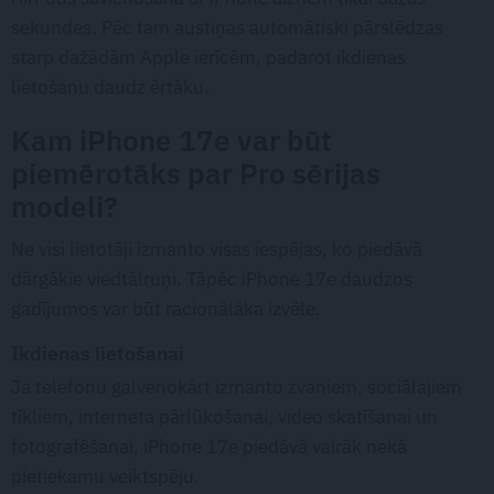
sekundes. Pēc tam austiņas automātiski pārslēdzas
starp dažādām Apple ierīcēm, padarot ikdienas
lietošanu daudz ērtāku.
Kam iPhone 17e var būt
piemērotāks par Pro sērijas
modeli?
Ne visi lietotāji izmanto visas iespējas, ko piedāvā
dārgākie viedtālruņi. Tāpēc iPhone 17e daudzos
gadījumos var būt racionālāka izvēle.
Ikdienas lietošanai
Ja telefonu galvenokārt izmanto zvaniem, sociālajiem
tīkliem, interneta pārlūkošanai, video skatīšanai un
fotografēšanai, iPhone 17e piedāvā vairāk nekā
pietiekamu veiktspēju.