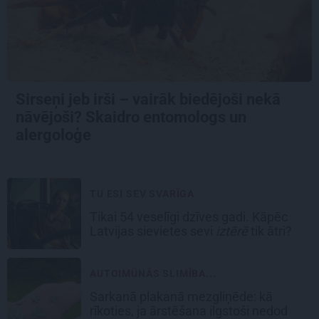
Sirseņi jeb irši – vairāk biedējoši nekā
nāvējoši? Skaidro entomologs un
alergoloģe
TU ESI SEV SVARĪGA
Tikai 54 veselīgi dzīves gadi. Kāpēc
Latvijas sievietes sevi
iztērē
tik ātri?
AUTOIMŪNĀS SLIMĪBA...
Sarkanā plakanā mezgliņēde: kā
rīkoties, ja ārstēšana ilgstoši nedod