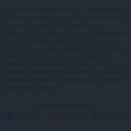
Ja esi nolēmis iegādāties iPhone 17e, svarīgi izvēlēties
uzticamu pārdevēju, kas nodrošina ne tikai plašu Apple
produktu klāstu, bet arī oficiālu garantiju un
profesionālu konsultāciju. Viens no zināmākajiem Apple
produktu tirgotājiem Latvijā ir C&C Apple Premium
Partner, pie kura iespējams iegādāties jaunākos iPhone
modeļus, kā arī citas Apple ierīces un aksesuārus.
Iepirkšanos iespējams veikt gan fiziskajos veikalos, gan
tiešsaistē, izmantojot oficiālo e-veikalu cec.lv, kas ļauj
ērti salīdzināt modeļus un izvēlēties savām vajadzībām
piemērotāko risinājumu.
PADALIES AR DRAUGIEM
WHATSAPP
FACEBOOK
DRAUGIEM.LV