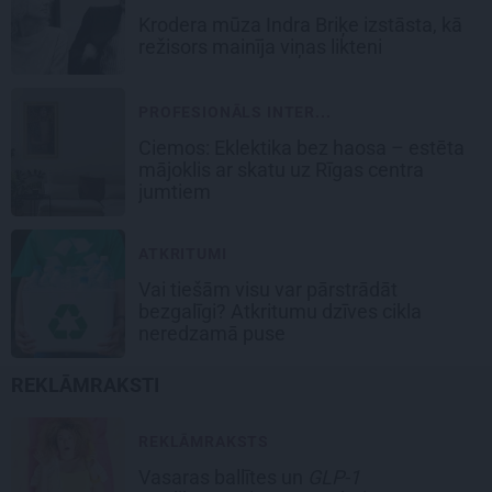
Krodera mūza Indra Briķe izstāsta, kā
režisors mainīja viņas likteni
PROFESIONĀLS INTER...
Ciemos: Eklektika bez haosa – estēta
mājoklis ar skatu uz Rīgas centra
jumtiem
ATKRITUMI
Vai tiešām visu var pārstrādāt
bezgalīgi? Atkritumu dzīves cikla
neredzamā puse
REKLĀMRAKSTI
REKLĀMRAKSTS
Vasaras ballītes un
GLP-1