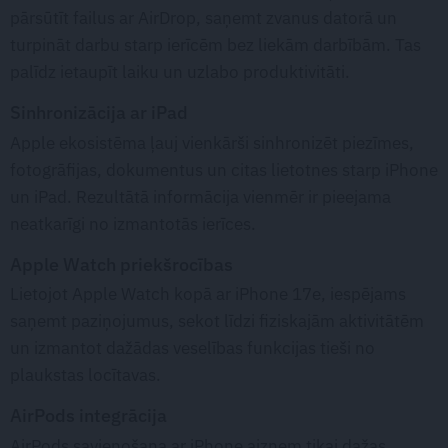
pārsūtīt failus ar AirDrop, saņemt zvanus datorā un
turpināt darbu starp ierīcēm bez liekām darbībām. Tas
palīdz ietaupīt laiku un uzlabo produktivitāti.
Sinhronizācija ar iPad
Apple ekosistēma ļauj vienkārši sinhronizēt piezīmes,
fotogrāfijas, dokumentus un citas lietotnes starp iPhone
un iPad. Rezultātā informācija vienmēr ir pieejama
neatkarīgi no izmantotās ierīces.
Apple Watch priekšrocības
Lietojot Apple Watch kopā ar iPhone 17e, iespējams
saņemt paziņojumus, sekot līdzi fiziskajām aktivitātēm
un izmantot dažādas veselības funkcijas tieši no
plaukstas locītavas.
AirPods integrācija
AirPods savienošana ar iPhone aizņem tikai dažas