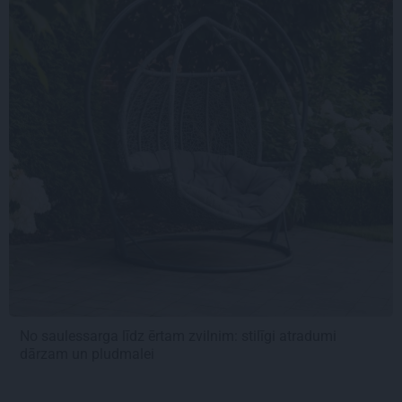
No saulessarga līdz ērtam zvilnim: stilīgi atradumi
dārzam un pludmalei