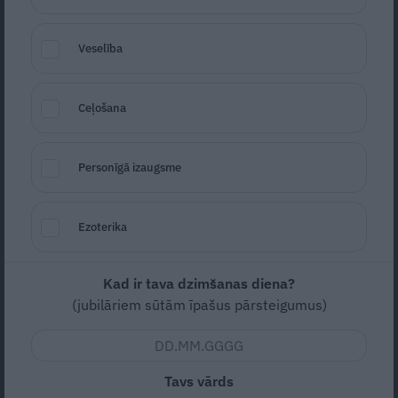
Veselība
Ceļošana
Personīgā izaugsme
Foto: Picture Agency
Seko
Santa.lv Google
Ezoterika
Lietainā 13. jūnija pusdienlaikā Rīgas
krematorijā vienkopus sanāca vairāki
Kad ir tava dzimšanas diena?
desmiti cilvēku, lai teiktu pēdējos atvadu
(jubilāriem sūtām īpašus pārsteigumus)
vārdus mūziķim Jānim Gūžam jeb Džonijam
Salamanderam, kura mūžs aprāvās 60 gadu
vecumā.
Tavs vārds