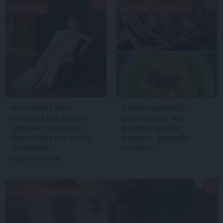
PIEREDZE
APCEĻO LATVIJU
No mantotā zelta
Latvijas gardākās
lombardā līdz saviem
pieturvietas – kur
biznesiem. Investore
palutināt garšas
Baiba Blāķe par dzīves
kārpiņas, apceļojot
skarbajiem
novadus
pagriezieniem
SKAISTUMKOPŠANA