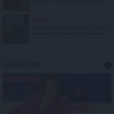
čatu un… nonācu mežā ar priekšnieci!
KULTŪRA
Ērģeles pludmalē, cirks Rīgā un teātris
Valmierā: kur doties šajās brīvdienās?
PRIVĀTĀ DZĪVE
DZIMŠANAS DIENA