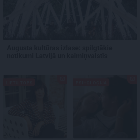
Augusta kultūras izlase: spilgtākie
notikumi Latvijā un kaimiņvalstīs
LIETU TOPS
PSIHOLOĢIJA