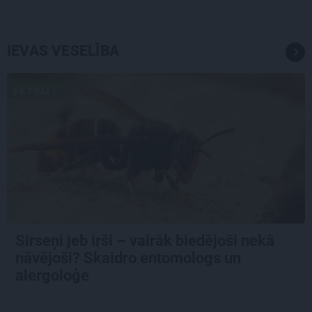
IEVAS VESELĪBA
AKTUĀLI
Sirseņi jeb irši – vairāk biedējoši nekā
nāvējoši? Skaidro entomologs un
alergoloģe