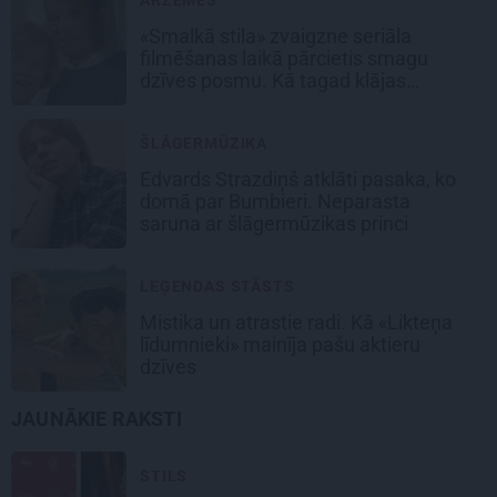
«Smalkā stila» zvaigzne seriāla
filmēšanas laikā pārcietis smagu
dzīves posmu. Kā tagad klājas
Emetam?
ŠLĀGERMŪZIKA
Edvards Strazdiņš atklāti pasaka, ko
domā par Bumbieri. Neparasta
saruna ar šlāgermūzikas princi
LEĢENDAS STĀSTS
Mistika un atrastie radi. Kā «Likteņa
līdumnieki» mainīja pašu aktieru
dzīves
JAUNĀKIE RAKSTI
STILS