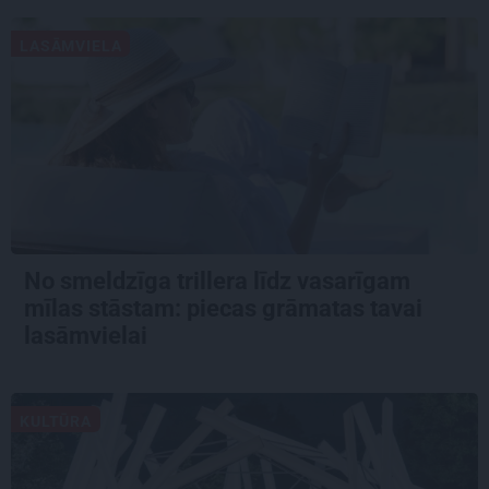
LASĀMVIELA
No smeldzīga trillera līdz vasarīgam
mīlas stāstam: piecas grāmatas tavai
lasāmvielai
KULTŪRA