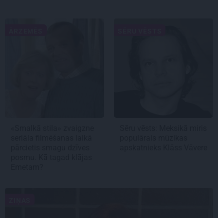
ĀRZEMĒS
SĒRU VĒSTS
«Smalkā stila» zvaigzne
Sēru vēsts: Meksikā miris
seriāla filmēšanas laikā
populārais mūzikas
pārcietis smagu dzīves
apskatnieks Klāss Vāvere
posmu. Kā tagad klājas
Emetam?
ZIŅAS