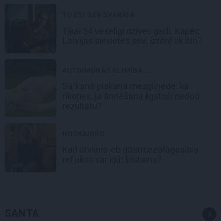
TU ESI SEV SVARĪGA
Tikai 54 veselīgi dzīves gadi. Kāpēc
Latvijas sievietes sevi
iztērē
tik ātri?
AUTOIMŪNĀS SLIMĪBA...
Sarkanā plakanā mezgliņēde: kā
rīkoties, ja ārstēšana ilgstoši nedod
rezultātu?
NOSKAIDRO
Kad atvilnis jeb gastroezofageālais
reflukss var kļūt bīstams?
SANTA