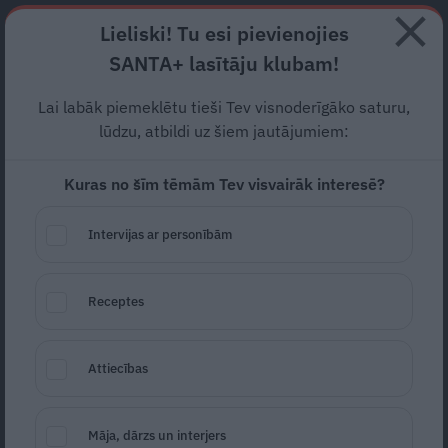
Abonē
Lieliski! Tu esi pievienojies
SANTA+ lasītāju klubam!
RECEPTES
NODERĪGI
JAUNĀKAIS
POPULĀRĀKAIS
Lai labāk piemeklētu tieši Tev visnoderīgāko saturu,
FOTO: Ar asarām un dzīvo
lūdzu, atbildi uz šiem jautājumiem:
mūziku pēdējā gaitā pavada
Kuras no šīm tēmām Tev visvairāk interesē?
ģitāristu Džoniju
Intervijas ar personībām
Salamanderu
PIEMIŅA
13.06.2026
Receptes
Santa.lv
Redakcija
portals@santa.lv
Attiecības
Māja, dārzs un interjers