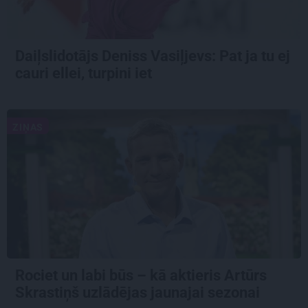
Daiļslidotājs Deniss Vasiļjevs: Pat ja tu ej
cauri ellei, turpini iet
ZIŅAS
Rociet un labi būs – kā aktieris Artūrs
Skrastiņš uzlādējas jaunajai sezonai