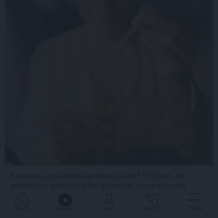
Sausums, apsārtums un kaprīza āda? Pazīmes, ka
nemanāmi sabojāts ādas galvenais aizsargvairogs
GALVENĀ
KLAUSIES
IENĀC
PADALĪTIES
VAIRĀK