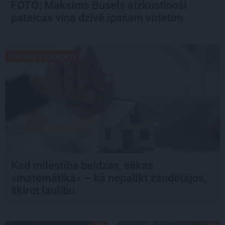
FOTO: Maksims Busels aizkustinoši
pateicas viņa dzīvē īpašam vīrietim
LIKUMA LABIRINTI
Kad mīlestība beidzas, sākas
«matemātika» – kā nepalikt zaudētājos,
šķirot laulību