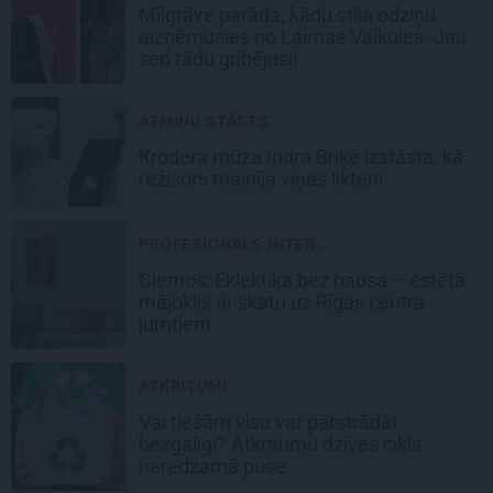
Mīlgrāve parāda, kādu stila odziņu
aizņēmusies no Laimas Vaikules. Jau
sen tādu gribējusi!
ATMIŅU STĀSTS
Krodera mūza Indra Briķe izstāsta, kā
režisors mainīja viņas likteni
PROFESIONĀLS INTER...
Ciemos: Eklektika bez haosa – estēta
mājoklis ar skatu uz Rīgas centra
jumtiem
ATKRITUMI
Vai tiešām visu var pārstrādāt
bezgalīgi? Atkritumu dzīves cikla
neredzamā puse