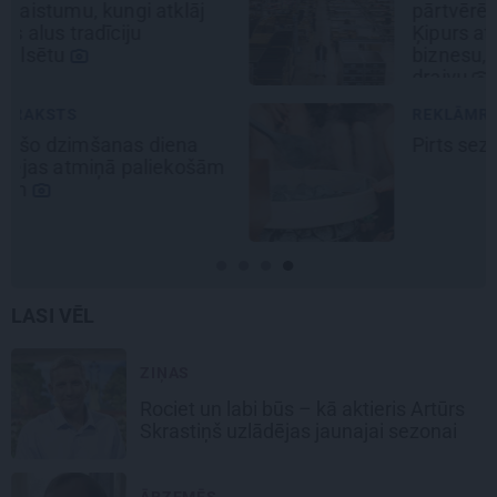
pārtvērējdroni pasaulē. Agris
Ķipurs atklāti par militāro
biznesu, spriedzi un dzīves
draivu
REKLĀMRAKSTS
Pirts sezonas izlase
LASI VĒL
ZIŅAS
Rociet un labi būs – kā aktieris Artūrs
Skrastiņš uzlādējas jaunajai sezonai
ĀRZEMĒS