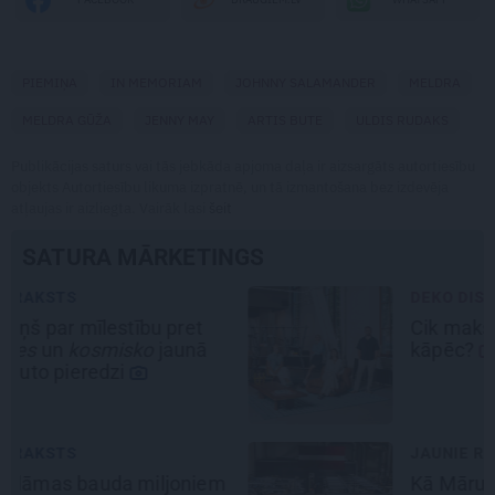
PIEMIŅA
IN MEMORIAM
JOHNNY SALAMANDER
MELDRA
MELDRA GŪŽA
JENNY MAY
ARTIS BUTE
ULDIS RUDAKS
Publikācijas saturs vai tās jebkāda apjoma daļa ir aizsargāts autortiesību
objekts Autortiesību likuma izpratnē, un tā izmantošana bez izdevēja
atļaujas ir aizliegta. Vairāk lasi
šeit
SATURA MĀRKETINGS
DEKO DISKUSIJAS
Cik maksā dizainers un –
kāpēc?
JAUNIE RŪPNIEKI
Kā Mārupē top labākie