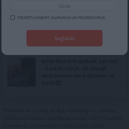
NEPALAID GARĀM!
PIEKRĪTU SAŅEMT JAUNUMUS UN PIEDĀVĀJUMUS
Noklusētās dzimtas saites,
attiecības ar brāli un 7. bērns kā
Saglabāt
brīnums: atklāta saruna ar Andri
Raču
Gribu tikai mīļi apskaut, bet viņš
– kaut ko vairāk. Kā izbeigt
pārpratumus starp glāstiem un
kaisli
Atvadīties no mūziķa atnāca viņa kolēģi no pašmāju
mūzikas industrijas, klāt bija arī draugi, radi un paziņas.
Krematorijā viņam pēdējos vārdus teica vairāki