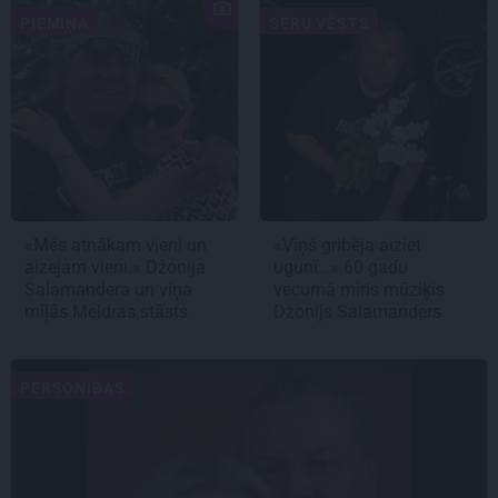
PIEMIŅA
SĒRU VĒSTS
«Mēs atnākam vieni un
«Viņš gribēja aiziet
aizejam vieni.» Džonija
ugunī…» 60 gadu
Salamandera un viņa
vecumā miris mūziķis
mīļās Meldras stāsts
Džonijs Salamanders
PERSONĪBAS