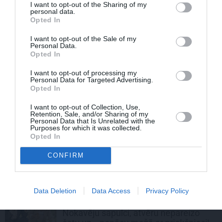
I want to opt-out of the Sharing of my
personal data.
Opted In
I want to opt-out of the Sale of my
Personal Data.
Opted In
I want to opt-out of processing my
Kas īsti ir aprites ekonomika? Īsā atbilde
Personal Data for Targeted Advertising.
Opted In
– tavs jaunais dzīvesveids
I want to opt-out of Collection, Use,
Retention, Sale, and/or Sharing of my
Personal Data that Is Unrelated with the
Purposes for which it was collected.
STILA NOSLĒPUMI
Opted In
Ja tev patīk Natālijas Jansones stils:
CONFIRM
lietas, rotas un zīmoli, ko vērts
aizņemties savai ikdienai
Data Deletion
Data Access
Privacy Policy
VASARA
Nokavēju sapulci, atvēru nepareizo