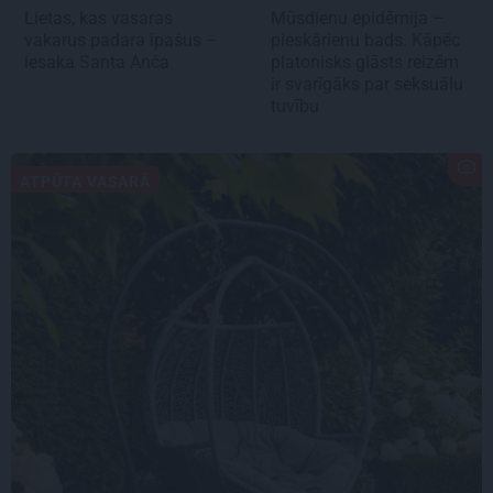
Lietas, kas vasaras
Mūsdienu epidēmija –
vakarus padara īpašus –
pieskārienu bads. Kāpēc
iesaka Santa Anča
platonisks glāsts reizēm
ir svarīgāks par seksuālu
tuvību
ATPŪTA VASARĀ