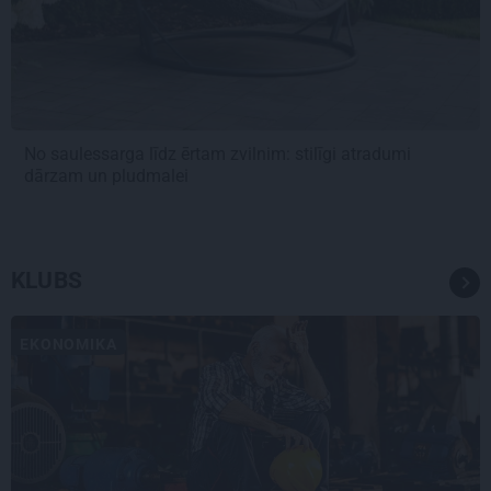
No saulessarga līdz ērtam zvilnim: stilīgi atradumi
dārzam un pludmalei
KLUBS
EKONOMIKA