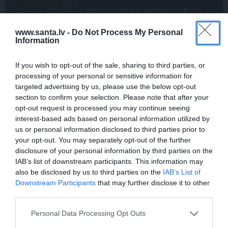
Mistika un atrastie radi. Kā
«Likteņa līdumnieki» mainīja
la
pašu aktieru dzīves
www.santa.lv -
Do Not Process My Personal
Information
If you wish to opt-out of the sale, sharing to third parties, or
INTERVIJA
processing of your personal or sensitive information for
Es gribu spēlēties tālāk! Sonora
targeted advertising by us, please use the below opt-out
Vaice atklāti par krīzēm, bērniem
section to confirm your selection. Please note that after your
un jauno profesiju
opt-out request is processed you may continue seeing
interest-based ads based on personal information utilized by
us or personal information disclosed to third parties prior to
your opt-out. You may separately opt-out of the further
disclosure of your personal information by third parties on the
IAB’s list of downstream participants. This information may
IEVA
also be disclosed by us to third parties on the
IAB’s List of
Downstream Participants
that may further disclose it to other
third parties.
DOMĀT ZAĻI
Personal Data Processing Opt Outs