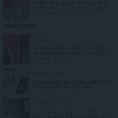
FOTO: «Ja es šodien varētu satikt šo
mazo zēnu…» Dons pirms koncerta
dalījies ļoti personiskā stāstā
PRIVĀTĀ DZĪVE
STILS
Mīlgrāve parāda, kādu stila odziņu
aizņēmusies no Laimas Vaikules. Jau
sen tādu gribējusi!
ATMIŅU STĀSTS
Krodera mūza Indra Briķe izstāsta, kā
režisors mainīja viņas likteni
PIEMIŅAS STĀSTS
Inta Ķuža kapakmenī iegravēts
atgādinājums par to, kas viņam bijis