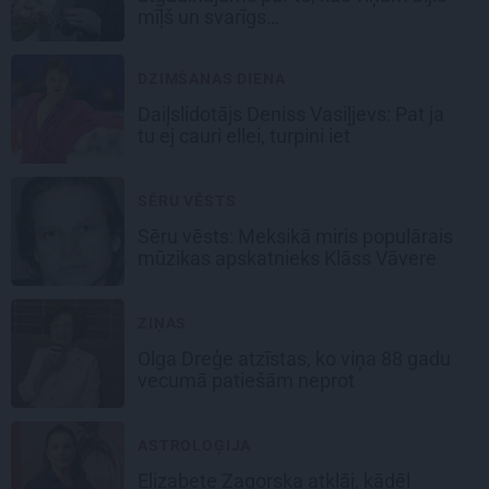
mīļš un svarīgs…
DZIMŠANAS DIENA
Daiļslidotājs Deniss Vasiļjevs: Pat ja
tu ej cauri ellei, turpini iet
SĒRU VĒSTS
Sēru vēsts: Meksikā miris populārais
mūzikas apskatnieks Klāss Vāvere
ZIŅAS
Olga Dreģe atzīstas, ko viņa 88 gadu
vecumā patiešām neprot
ASTROLOĢIJA
Elizabete Zagorska atklāj, kādēļ