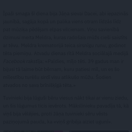
Īpaši smaga šī diena bija Jāņa sievai Dacei, abi iepazinās
jaunībā, sagāja kopā un palika viens otram līdzās līdz
pat mūziķa pēdējam elpas vilcienam. Viņu savienībā
dzimusi meita Meldra, kuras radošais mūžs cieši saistīts
ar tēvu. Meldra krematorijā teica sirsnīgu runu, godinot
tēta piemiņu. Atvadu dienas rītā Meldra sociālajā medijā
Facebook
rakstīja: «Paldies, mīļo tēti. 39 gadus man ir
bijusi tā laime būt bērnam, kuru patiesi mīl, un es šo
mīlestību turēšu sirdī visu atlikušo mūžu. Šodien
atvados no sava brīnišķīgā tēta.»
Tuvinieki bija lūguši bēru viesus nākt tikai ar vienu ziedu,
un šis lūgumus ticis ievērots. Mākslinieku pavadīja tā, kā
viņš bija vēlējies, proti Jāņa tuvinieki sēru vēsts
paziņojumā pauda, ka «viņš gribēja aiziet ugunī».