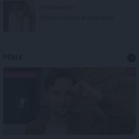
REKLĀMRAKSTS
Ceļvedis vīrietim ar lieko svaru
PĒRLE
PERSONĪBAS