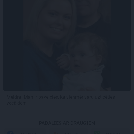
Meldra: Man ir paveicies, ka vienmēr varu uzticēties
vecākiem
PADALIES AR DRAUGIEM
WHATSAPP
FACEBOOK
DRAUGIEM.LV