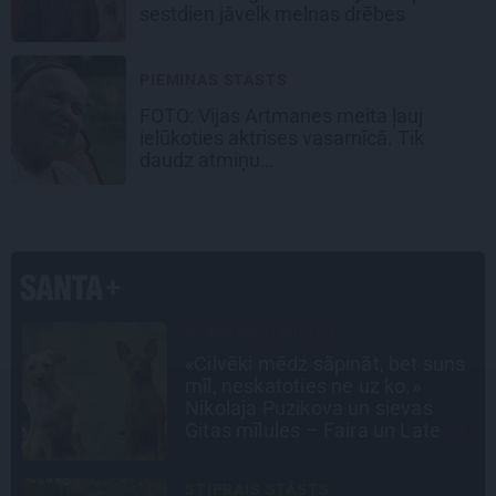
sestdien jāvelk melnas drēbes
PIEMIŅAS STĀSTS
FOTO:
Vijas Artmanes meita
ļauj
ielūkoties aktrises vasarnīcā. Tik
daudz atmiņu…
INTERVIJA
s
Tumši samtaina balss un
tērauda mugurkauls. Raimonda
Paula jaunā mūza – Gerda
Timrota
LEĢENDAS STĀSTS