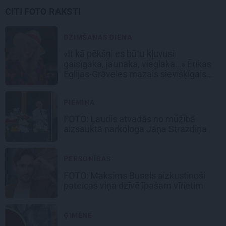
CITI FOTO RAKSTI
DZIMŠANAS DIENA
«It kā pēkšņi es būtu kļuvusi
gaisīgāka, jaunāka, vieglāka…» Ērikas
Eglijas-Grāveles mazais sievišķīgais
noslēpums
PIEMIŅA
FOTO: Ļaudis atvadās no mūžībā
aizsauktā narkologa Jāņa Strazdiņa
PERSONĪBAS
FOTO: Maksims Busels aizkustinoši
pateicas viņa dzīvē īpašam vīrietim
ĢIMENE