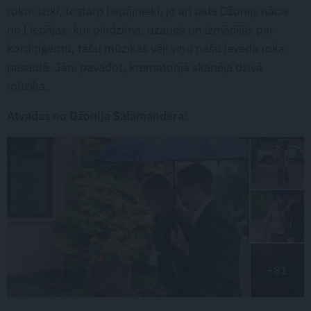
rokmūziķi, tostarp liepājnieki, jo arī pats Džonijs nācis
no Liepājas, kur piedzima, uzauga un izmācījās par
kordiriģentu, taču mūzikas vēji viņu pašu ieveda roka
pasaulē. Jāni pavadot, krematorijā skanēja dzīvā
mūzika.
Atvadas no Džonija Salamandera:
+81