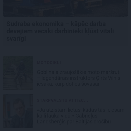
Sudraba ekonomika – kāpēc darba
devējiem vecāki darbinieki kļūst vitāli
svarīgi
MOTOCIKLI
Goblina aizraujošākie moto maršruti
– leģendārais instruktors Ģirts Vilnis
iesaka, kurp doties šovasar
STARPVALSTU ATTIEC...
«Ja atzīstam lietas, kādas tās ir, esam
kaili lauka vidū.» Gabrieļus
Landsberģis par Baltijas drošību