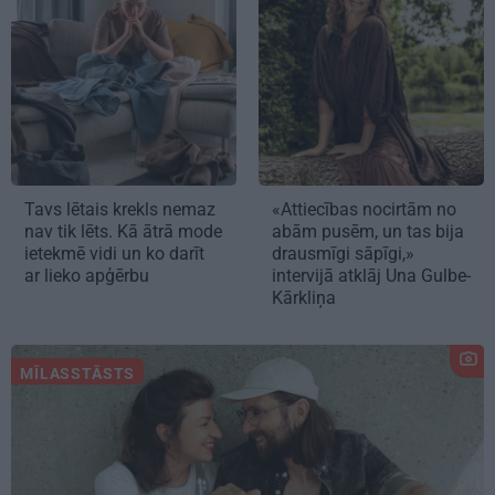
Tavs lētais krekls nemaz
«Attiecības nocirtām no
nav tik lēts. Kā ātrā mode
abām pusēm, un tas bija
ietekmē vidi un ko darīt
drausmīgi sāpīgi,»
ar lieko apģērbu
intervijā atklāj Una Gulbe-
Kārkliņa
MĪLASSTĀSTS