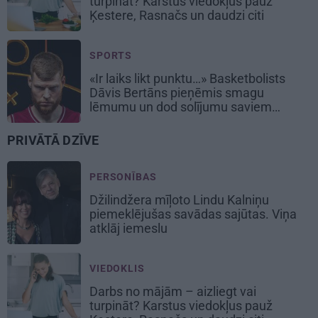
turpināt? Karstus viedokļus pauž
Ķestere, Rasnačs un daudzi citi
SPORTS
«Ir laiks likt punktu…» Basketbolists
Dāvis Bertāns pieņēmis smagu
lēmumu un dod solījumu saviem
biedriem
PRIVĀTĀ DZĪVE
PERSONĪBAS
Džilindžera mīļoto Lindu Kalniņu
piemeklējušas savādas sajūtas. Viņa
atklāj iemeslu
VIEDOKLIS
Darbs no mājām – aizliegt vai
turpināt? Karstus viedokļus pauž