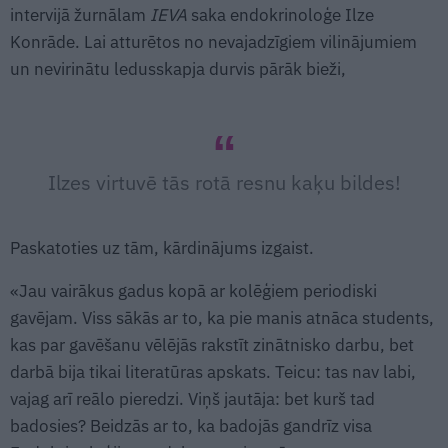
intervijā žurnālam
IEVA
saka endokrinoloģe Ilze
Konrāde. Lai atturētos no nevajadzīgiem vilinājumiem
un nevirinātu ledusskapja durvis pārāk bieži,
Ilzes virtuvē tās rotā resnu kaķu bildes!
Paskatoties uz tām, kārdinājums izgaist.
«Jau vairākus gadus kopā ar kolēģiem periodiski
gavējam. Viss sākās ar to, ka pie manis atnāca students,
kas par gavēšanu vēlējās rakstīt zinātnisko darbu, bet
darbā bija tikai literatūras apskats. Teicu: tas nav labi,
vajag arī reālo pieredzi. Viņš jautāja: bet kurš tad
badosies? Beidzās ar to, ka badojās gandrīz visa