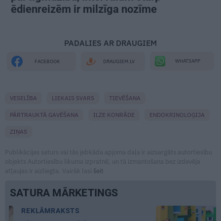
ēdienreizēm ir milzīga nozīme
PADALIES AR DRAUGIEM
WHATSAPP
FACEBOOK
DRAUGIEM.LV
VESELĪBA
LIEKAIS SVARS
TIEVĒŠANA
PĀRTRAUKTĀ GAVĒŠANA
ILZE KONRĀDE
ENDOKRINOLOĢIJA
ZIŅAS
Publikācijas saturs vai tās jebkāda apjoma daļa ir aizsargāts autortiesību
objekts Autortiesību likuma izpratnē, un tā izmantošana bez izdevēja
atļaujas ir aizliegta. Vairāk lasi
šeit
SATURA MĀRKETINGS
REKLĀMRAKSTS