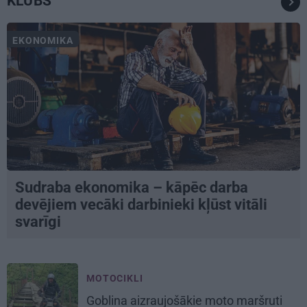
KLUBS
EKONOMIKA
Sudraba ekonomika – kāpēc darba
devējiem vecāki darbinieki kļūst vitāli
svarīgi
MOTOCIKLI
Goblina aizraujošākie moto maršruti