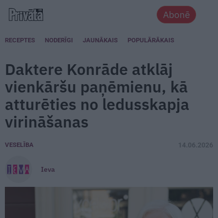
Abonē
RECEPTES
NODERĪGI
JAUNĀKAIS
POPULĀRĀKAIS
Daktere Konrāde atklāj
vienkāršu paņēmienu, kā
atturēties no ledusskapja
virināšanas
VESELĪBA
14.06.2026
Ieva