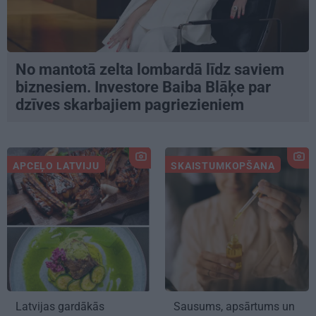
No mantotā zelta lombardā līdz saviem
biznesiem. Investore Baiba Blāķe par
dzīves skarbajiem pagriezieniem
APCEĻO LATVIJU
SKAISTUMKOPŠANA
Latvijas gardākās
Sausums, apsārtums un