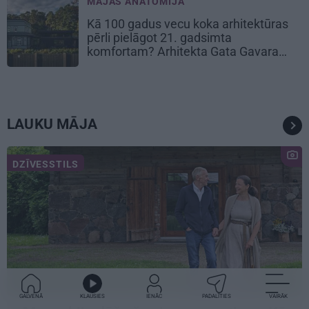
MĀJAS ANATOMIJA
Kā 100 gadus vecu koka arhitektūras
pērli pielāgot 21. gadsimta
komfortam? Arhitekta Gata Gavara
pieredze
LAUKU MĀJA
DZĪVESSTILS
GALVENĀ
KLAUSIES
IENĀC
PADALĪTIES
VAIRĀK