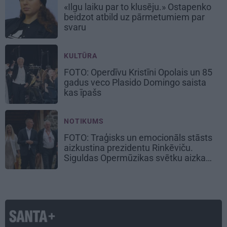
«Ilgu laiku par to klusēju.» Ostapenko
beidzot atbild uz pārmetumiem par
svaru
KULTŪRA
FOTO: Operdīvu Kristīni Opolais un 85
gadus veco Plasido Domingo saista
kas īpašs
NOTIKUMS
FOTO: Traģisks un emocionāls stāsts
aizkustina prezidentu Rinkēviču.
Siguldas Opermūzikas svētku aizkadri