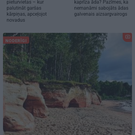
pieturvietas – kur
kaprīza āda? Pazīmes, ka
palutināt garšas
nemanāmi sabojāts ādas
kārpiņas, apceļojot
galvenais aizsargvairogs
novadus
NODERĪGI