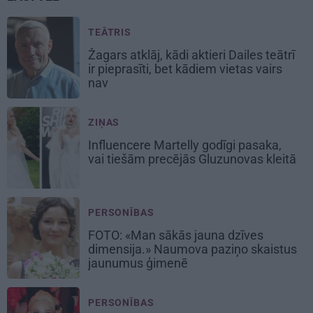
TEĀTRIS
Žagars atklāj, kādi aktieri Dailes teātrī
ir pieprasīti, bet kādiem vietas vairs
nav
ZIŅAS
Influencere Martelly godīgi pasaka,
vai tiešām precējās Gluzunovas kleitā
PERSONĪBAS
FOTO: «Man sākās jauna dzīves
dimensija.» Naumova paziņo skaistus
jaunumus ģimenē
PERSONĪBAS