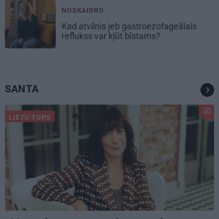
NOSKAIDRO
Kad atvilnis jeb gastroezofageālais
reflukss var kļūt bīstams?
SANTA
LIETU TOPS