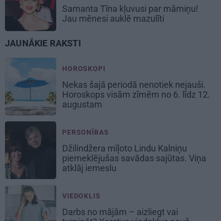
Samanta Tīna kļuvusi par māmiņu!
Jau mēnesi auklē mazulīti
JAUNĀKIE RAKSTI
HOROSKOPI
Nekas šajā periodā nenotiek nejauši.
Horoskops visām zīmēm no 6. līdz 12.
augustam
PERSONĪBAS
Džilindžera mīļoto Lindu Kalniņu
piemeklējušas savādas sajūtas. Viņa
atklāj iemeslu
VIEDOKLIS
Darbs no mājām – aizliegt vai