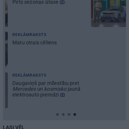
Škoda maina spēles
noteikumus: iepazīsti pilsētas
elektroauto
Epiq
LASI VĒL