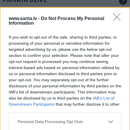
PRIVĀTĀ DZĪVE
ZIŅAS
www.santa.lv -
Do Not Process My Personal
Information
If you wish to opt-out of the sale, sharing to third parties, or
processing of your personal or sensitive information for
targeted advertising by us, please use the below opt-out
section to confirm your selection. Please note that after your
opt-out request is processed you may continue seeing
interest-based ads based on personal information utilized by
us or personal information disclosed to third parties prior to
Influencere Martelly godīgi pasaka, vai
your opt-out. You may separately opt-out of the further
tiešām precējās Gluzunovas kleitā
disclosure of your personal information by third parties on the
IAB’s list of downstream participants. This information may
also be disclosed by us to third parties on the
IAB’s List of
Downstream Participants
that may further disclose it to other
PERSONĪBAS
third parties.
Personal Data Processing Opt Outs