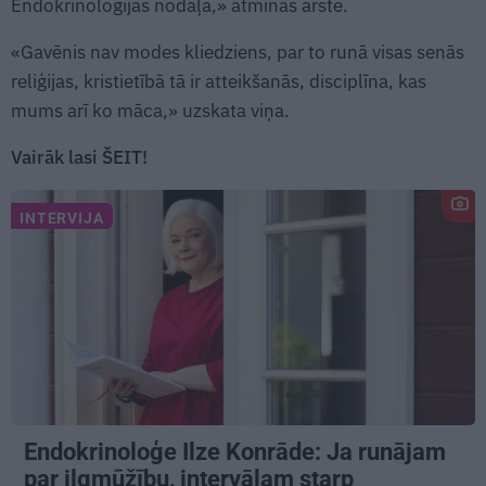
Endokrinoloģijas nodaļa,» atminas ārste.
«Gavēnis nav modes kliedziens, par to runā visas senās
reliģijas, kristietībā tā ir atteikšanās, disciplīna, kas
mums arī ko māca,» uzskata viņa.
Vairāk lasi ŠEIT!
INTERVIJA
Endokrinoloģe Ilze Konrāde: Ja runājam
par ilgmūžību, intervālam starp