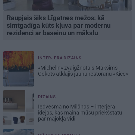
Raupjais šiks Līgatnes mežos: kā
simtgadīga kūts kļuva par modernu
rezidenci ar baseinu un mākslu
INTERJERA DIZAINS
«Michelin» zvaigžņotais Maksims
Cekots atklājis jaunu restorānu «Kíce»
DIZAINS
Iedvesma no Milānas – interjera
idejas, kas maina mūsu priekšstatu
par mājokļa vidi