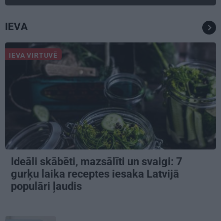
IEVA
IEVA VIRTUVĒ
Ideāli skābēti, mazsālīti un svaigi: 7
gurķu laika receptes iesaka Latvijā
populāri ļaudis