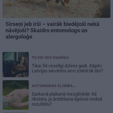
Sirseņi jeb irši – vairāk biedējoši nekā
nāvējoši? Skaidro entomologs un
alergoloģe
TU ESI SEV SVARĪGA
Tikai 54 veselīgi dzīves gadi. Kāpēc
Latvijas sievietes sevi
iztērē
tik ātri?
AUTOIMŪNĀS SLIMĪBA...
Sarkanā plakanā mezgliņēde: kā
rīkoties, ja ārstēšana ilgstoši nedod
rezultātu?