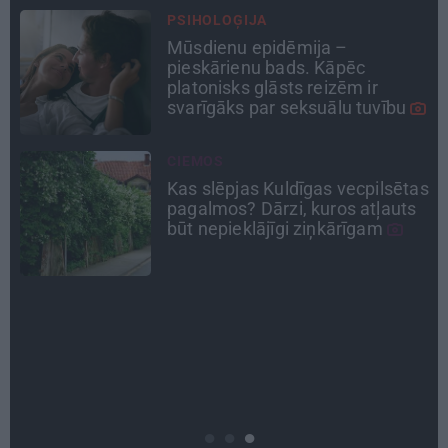
DZĪVESSTĀSTS
Stāsts, kas pārspēj kino
scenārijus: Kā Liepājas zēns
Volfs Ruvinskis kļuva par
Meksikas superzvaigzni
TAVS ĀRSTS
as
«Manā kabinetā bijusi teju visa
Liepāja.» Ārste Ingrīda
Gardovska par vairāk nekā 50
gadiem medicīnā
ATRADUMS
Virziens – jūra: Lauderu
ģimenes bezbēdīgi laiskā miera
osta Pūrciemā