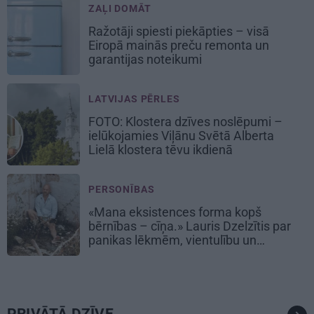
ZAĻI DOMĀT
Ražotāji spiesti piekāpties – visā
Eiropā mainās preču remonta un
garantijas noteikumi
LATVIJAS PĒRLES
FOTO: Klostera dzīves noslēpumi –
ielūkojamies Viļānu Svētā Alberta
Lielā klostera tēvu ikdienā
PERSONĪBAS
«Mana eksistences forma kopš
bērnības – cīņa.» Lauris Dzelzītis par
panikas lēkmēm, vientulību un
atgriešanos teātrī