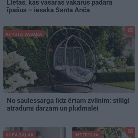
Lietas, kas vasaras vakarus padara
īpašus – iesaka Santa Anča
ATPŪTA VASARĀ
No saulessarga līdz ērtam zvilnim: stilīgi
atradumi dārzam un pludmalei
KOPĀ ZAĻĀK
INTERVIJA