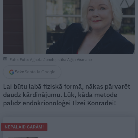
Foto: Foto: Agneta Jonele, stils: Agija Vismane
Seko
Santa.lv Google
Lai būtu labā fiziskā formā, nākas pārvarēt
daudz kārdinājumu. Lūk, kāda metode
palīdz endokrionoloģei Ilzei Konrādei!
NEPALAID GARĀM!