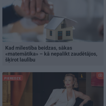
Kad mīlestība beidzas, sākas
«matemātika» – kā nepalikt zaudētājos,
šķirot laulību
PIEREDZE