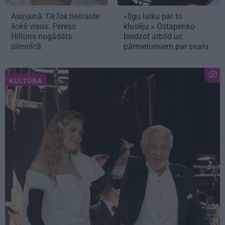
Asiņainā
TikTok
tiešraide
«Ilgu laiku par to
šokē visus: Peress
klusēju.» Ostapenko
Hiltons nogādāts
beidzot atbild uz
slimnīcā
pārmetumiem par svaru
KULTŪRA