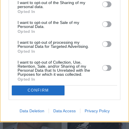
I want to opt-out of the Sharing of my
personal data.
Opted In
I want to opt-out of the Sale of my
Personal Data.
Opted In
FOTO: «Man sākās jauna dzīves
I want to opt-out of processing my
Personal Data for Targeted Advertising.
dimensija.» Naumova paziņo skaistus
Opted In
jaunumus ģimenē
I want to opt-out of Collection, Use,
Retention, Sale, and/or Sharing of my
Personal Data that Is Unrelated with the
Purposes for which it was collected.
Opted In
MENTĀLĀ VESELĪBA
PERSONĪBAS
CONFIRM
Data Deletion
Data Access
Privacy Policy