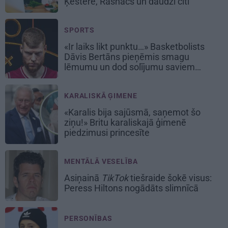
Ķestere, Rasnačs un daudzi citi
SPORTS
«Ir laiks likt punktu…» Basketbolists
Dāvis Bertāns pieņēmis smagu
lēmumu un dod solījumu saviem
biedriem
KARALISKĀ ĢIMENE
«Karalis bija sajūsmā, saņemot šo
ziņu!» Britu karaliskajā ģimenē
piedzimusi princesīte
MENTĀLĀ VESELĪBA
Asiņainā
TikTok
tiešraide šokē visus:
Peress Hiltons nogādāts slimnīcā
PERSONĪBAS