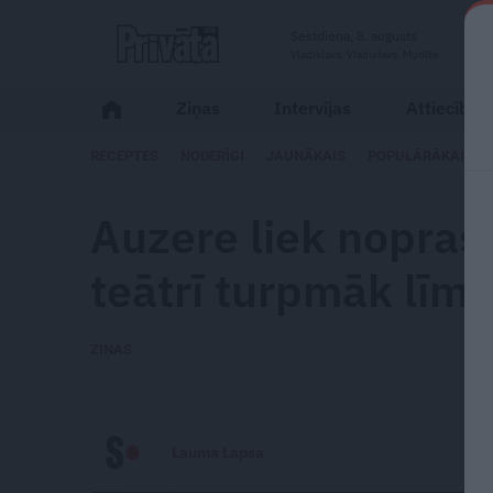
Sestdiena, 8. augusts
Vladislava, Vladislavs, Mudīte
Ziņas
Intervijas
Attiecības
RECEPTES
NODERĪGI
JAUNĀKAIS
POPULĀRĀKAIS
Auzere liek noprast
teātrī turpmāk līmē
ZIŅAS
Lauma Lapsa