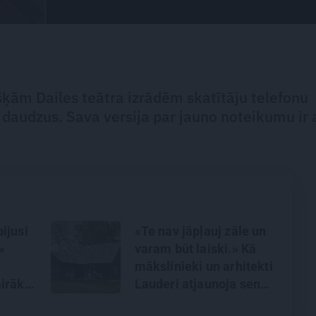
ķām Dailes teātra izrādēm skatītāju telefonu
 daudzus. Sava versija par jauno noteikumu ir 
ijusi
«Te nav jāpļauj zāle un
»
varam būt laiski.» Kā
mākslinieki un arhitekti
irāk
Lauderi atjaunoja senu
zvejniekmāju