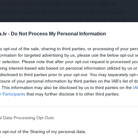
rs
Viesturs Kairišs
Privātajai Dzīvei
skaidro: «Mēs to
, ka šis ir savdabīgs aicinājums, bet mēs bijām spiesti
ātumu un mākslas darbu autorību. Tas, ko aktieri dara uz
tajā dzīvē viņi ir privātpersonas. To nevajadzētu jaukt,
.lv -
Do Not Process My Personal Information
to opt-out of the sale, sharing to third parties, or processing of your per
isiem ir pa prātam. «Mēs daudz ko darām pirmo reizi.
formation for targeted advertising by us, please use the below opt-out s
ems, kur reti kaut ko dara un ievieš pirmo reizi. Līdz ar
r selection. Please note that after your opt-out request is processed y
lielu interesi un reizēm arī neizpratni. Bet tas nozīmē
eing interest-based ads based on personal information utilized by us or
ies būt labākais teātris Baltijā, kāds šobrīd arī esam.
disclosed to third parties prior to your opt-out. You may separately opt-
losure of your personal information by third parties on the IAB’s list of
 izraisa arī negatīvo aspektu. Viss nav tikai pozitīvi vai
. This information may also be disclosed by us to third parties on the
IA
 attiecības,» tā Kairišs.
Participants
that may further disclose it to other third parties.
l Data Processing Opt Outs
o opt-out of the Sharing of my personal data.