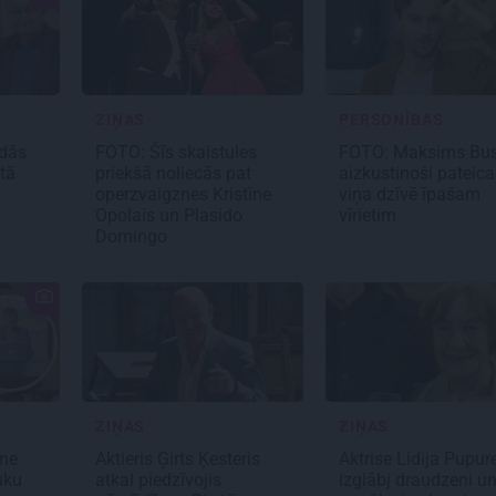
ZIŅAS
PERSONĪBAS
adās
FOTO: Šīs skaistules
FOTO: Maksims Bus
tā
priekšā noliecās pat
aizkustinoši pateica
operzvaigznes Kristīne
viņa dzīvē īpašam
Opolais un Plasido
vīrietim
Domingo
ZIŅAS
ZIŅAS
ne
Aktieris Ģirts Ķesteris
Aktrise Lidija Pupur
uku
atkal piedzīvojis
izglābj draudzeni u