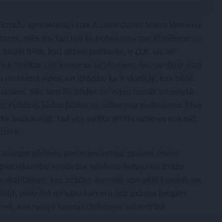
mizrāžu apmeklētāja Ilze Auzere Dailes teātra lēmumu
rotams, mēs visi šad tad šo noteikumu par filmēšanu un
ildēt brīdi, kad aktieri paklanās, ir
O.K
. Vai arī
iek līmētas ciet kameras telefoniem, tas var šķist visai
no teātra vides, un izrādās, ka ir skatītāji, kas bildē
 skatuves. Pēc tam šīs bildes un video nonāk internetā.
limi! Publicēt šādas bildes un video nav pieļaujams. Man
ir tik bezkaunīgi, tad viņi varētu arī tās uzlīmes nokasīt,
uzere.
ekojot pēdējos gados ieviestajai praksei citviet
nepieciešamību ierobežot telefonu lietojumu izrāžu
iem skatītājiem, kas izrādes vienmēr apmeklē korekti, un
stīt, piekrītot arī savu kameru līdz izrādes beigām
umā, kas raisījis karstas diskusijas sabiedrībā.