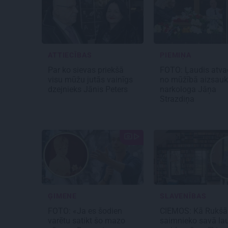
ATTIECĪBAS
PIEMIŅA
Par ko sievas priekšā
FOTO: Ļaudis atv
visu mūžu jutās vainīgs
no mūžībā aizsauk
dzejnieks Jānis Peters
narkologa Jāņa
Strazdiņa
ĢIMENE
SLAVENĪBAS
FOTO: «Ja es šodien
CIEMOS: Kā Rukšā
varētu satikt šo mazo
saimnieko savā la