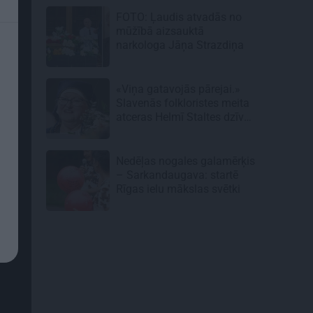
FOTO: Ļaudis atvadās no
mūžībā aizsauktā
narkologa Jāņa Strazdiņa
«Viņa gatavojās pārejai.»
Slavenās folkloristes meita
atceras Helmī Staltes dzīves
izskaņu
Nedēļas nogales galamērķis
– Sarkandaugava: startē
Rīgas ielu mākslas svētki