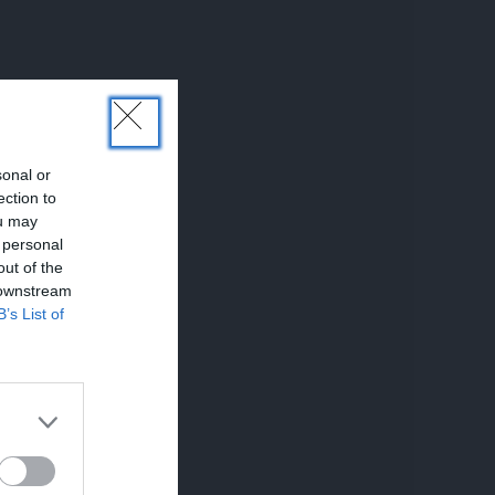
sonal or
ection to
ou may
 personal
out of the
 downstream
B’s List of