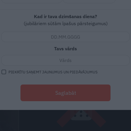
Kad ir tava dzimšanas diena?
(jubilāriem sūtām īpašus pārsteigumus)
Tavs vārds
PIEKRĪTU SAŅEMT JAUNUMUS UN PIEDĀVĀJUMUS
Saglabāt