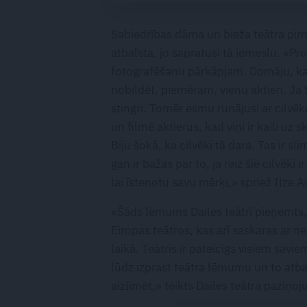
medicīnā
Sabiedrības dāma un bieža teātra pir
atbalsta, jo sapratusi tā iemeslu. «P
fotografēšanu pārkāpjam. Domāju, ka b
nobildēt, piemēram, vienu aktieri. Ja t
stingri. Tomēr esmu runājusi ar cilvēku 
un filmē aktierus, kad viņi ir kaili uz
Biju šokā, ka cilvēki tā dara. Tas ir s
gan ir bažas par to, ja reiz šie cilvēki 
lai īstenotu savu mērķi,» spriež Ilze A
«Šāds lēmums Dailes teātrī pieņemts, s
Eiropas teātros, kas arī saskaras ar 
laikā. Teātris ir pateicīgs visiem sav
lūdz izprast teātra lēmumu un to atbal
aizlīmēt,» teikts Dailes teātra paziņoj