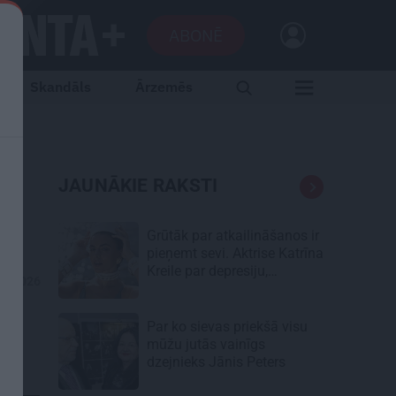
ABONĒ
Skandāls
Ārzemēs
s
JAUNĀKIE RAKSTI
Grūtāk par atkailināšanos ir
pieņemt sevi. Aktrise Katrīna
Kreile par depresiju,
05.2026
mobingu un ceļu līdz
lielajām lomām
Par ko sievas priekšā visu
mūžu jutās vainīgs
dzejnieks Jānis Peters