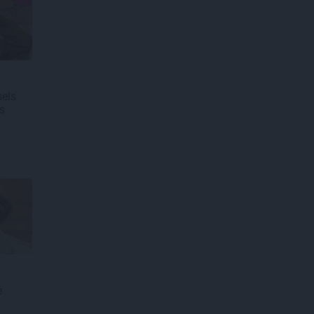
els
s
e
n