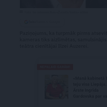
Foto: No izdevniecības «Žurnāls Santa» arhīva
Seko
Santa.lv Google
Paziņojums, ka turpmāk pirms atseviš
kameras tiks aizlīmētas, samulsinājis
teātra cienītājai Ilzei Auzerei.
NEPALAID GARĀM!
«Manā kabinetā b
teju visa Liepāja.
Ārste Ingrīda
Gardovska par va
nekā 50 gadiem