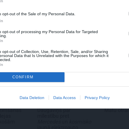
In
WHATSAPP
o opt-out of the Sale of my Personal Data.
In
IŠS
ILZE AUZERE
TELEFONS
MOBILAIS TELEFONS
to opt-out of processing my Personal Data for Targeted
 aizsargāts autortiesību objekts Autortiesību likuma izpratnē, un tā
ing.
rāk lasi
šeit
In
o opt-out of Collection, Use, Retention, Sale, and/or Sharing
ersonal Data that Is Unrelated with the Purposes for which it
lected.
In
CONFIRM
Data Deletion
Data Access
Privacy Policy
TS
REKLĀMRAKSTS
REKLĀMRA
zimšanas
Daugaviņš par
Matu otrai
dejas
mīlestību pret
ekošām
Mercedes
un
kosmisko
jaunā elektroauto