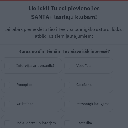
Lieliski! Tu esi pievienojies
Rīga +16°C
Mākoņains, DR vējš, 1.34 m/s
SANTA+ lasītāju klubam!
Dzīvesstāsti
Ciemos
Stils
Piemiņai
Lai labāk piemeklētu tieši Tev visnoderīgāko saturu, lūdzu,
atbildi uz šiem jautājumiem:
Kuras no šīm tēmām Tev visvairāk interesē?
, kāpēc patiesībā Daile
Intervijas ar personībām
Veselība
s ciet telefonu kameras
Receptes
Ceļošana
SAGLABĀ RAKSTU
DALĪTIES
13.
Attiecības
Personīgā izaugsme
Māja, dārzs un interjers
Ezoterika