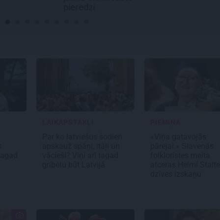
pieredzi
LAIKAPSTĀKĻI
PIEMIŅA
Par ko latviešus šodien
«Viņa gatavojās
s
apskauž spāņi, itāļi un
pārejai.» Slavenās
Tagad
vācieši? Viņi arī tagad
folkloristes meita
gribētu būt Latvijā
atceras Helmī Stalt
dzīves izskaņu