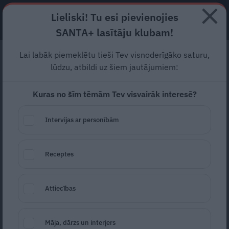
Lieliski! Tu esi pievienojies
ABONĒ
SANTA+ lasītāju klubam!
Iegrimsti lauku idillē
Lai labāk piemeklētu tieši Tev visnoderīgāko saturu,
lūdzu, atbildi uz šiem jautājumiem:
Laiki mainās, bet lauku romantika ir mūžīga vērtība!
Kuras no šīm tēmām Tev visvairāk interesē?
Vasarā latvieša sirds ilgojas pēc miera, dabas un labas
Intervijas ar personībām
lasāmvielas. Tāpēc esam sarūpējuši īpašu rakstu izlasi
ar spēcīgām, košām un sirsnīgām personībām. Šie
Receptes
stāsti ir kā radīti tam, lai tu uz brīdi apstātos, ieelpotu
vasaras smaržu un nodotos nesteidzīgai lasīšanai –
zem ābeles, terasē vai pie jūras.
Attiecības
No 14. jūnija līdz 21. jūnijam
lasi digitālo žurnālu
SANTA+ tikai par 1 eiro mēnesī! 📖✨
Māja, dārzs un interjers