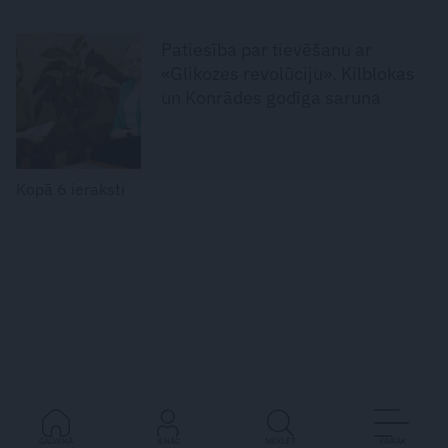
Patiesība par tievēšanu ar
«Glikozes revolūciju». Kilblokas
un Konrādes godīga saruna
Kopā 6 ieraksti
GALVENĀ
IENĀC
MEKLĒT
VAIRĀK