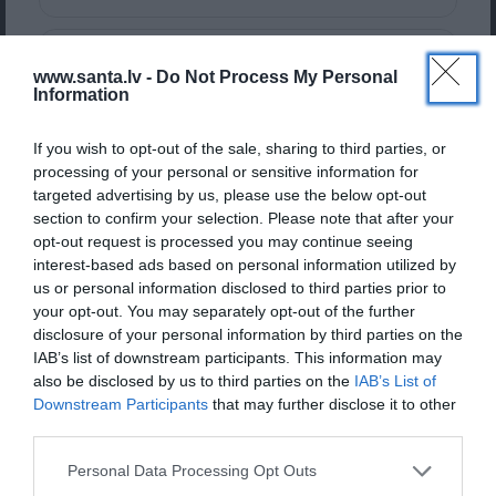
Veselība
«Piedot nenozīmē aizmirst vai
www.santa.lv -
Do Not Process My Personal
padarīt notikušo nenozīmīgu.»
Information
Lelde Ceriņa vairs netērē laiku
Ceļošana
domām par pagātni
If you wish to opt-out of the sale, sharing to third parties, or
processing of your personal or sensitive information for
targeted advertising by us, please use the below opt-out
Personīgā izaugsme
section to confirm your selection. Please note that after your
opt-out request is processed you may continue seeing
Endokrinoloģe Ilze Konrāde: Ja
interest-based ads based on personal information utilized by
Ezoterika
us or personal information disclosed to third parties prior to
runājam par ilgmūžību,
your opt-out. You may separately opt-out of the further
intervālam starp ēdienreizēm ir
disclosure of your personal information by third parties on the
milzīga nozīme
Kad ir tava dzimšanas diena?
IAB’s list of downstream participants. This information may
(jubilāriem sūtām īpašus pārsteigumus)
also be disclosed by us to third parties on the
IAB’s List of
Downstream Participants
that may further disclose it to other
third parties.
«Ieraudzīju un nodomāju: ja viņa
Personal Data Processing Opt Outs
Tavs vārds
nebūs mana sieva, esmu