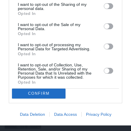
lūzeris.» Mareks un Agnese
I want to opt-out of the Sharing of my
personal data.
Nemmes
Opted In
PIEKRĪTU SAŅEMT JAUNUMUS UN PIEDĀVĀJUMUS
I want to opt-out of the Sale of my
Personal Data.
Opted In
Saglabāt
«Izvēlos sevi.» Zane Rēvalde
I want to opt-out of processing my
pavisam atklāti par mobingu
Personal Data for Targeted Advertising.
Opted In
ģimenes uzņēmumā, intrigām un
šķiršanos
I want to opt-out of Collection, Use,
Retention, Sale, and/or Sharing of my
Personal Data that Is Unrelated with the
Purposes for which it was collected.
Opted In
«Gribēju pierādīt, ka arī skuķis no
CONFIRM
Latvijas to var!» Linda Karpenko
strādā vienā no pasaules
labākajiem restorāniem
Data Deletion
Data Access
Privacy Policy