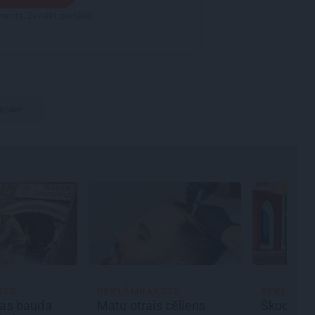
ents. Ienākt portālā!
TSAPP
STS
REKLĀMRAKSTS
DEKO DIS
 cēliens
Škoda maina spēles
Cik maksā