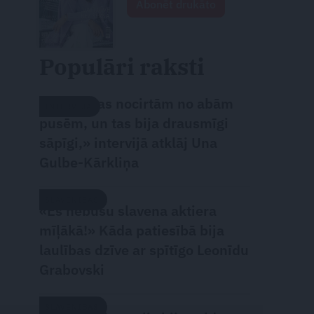
Abonēt drukāto
Populāri raksti
«Attiecības nocirtām no abām
INTERVIJA
pusēm, un tas bija drausmīgi
sāpīgi,» intervijā atklāj Una
Gulbe-Kārkliņa
SLAVENĪBAS
«Es nebūšu slavena aktiera
mīļākā!» Kāda patiesībā bija
laulības dzīve ar spītīgo Leonīdu
Grabovski
SLAVENĪBAS