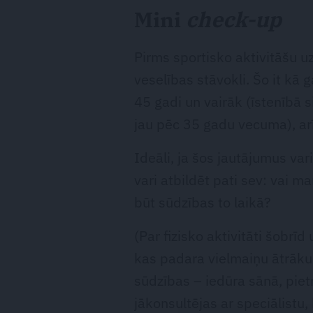
Mini
check-up
Pirms sportisko aktivitāšu u
veselības stāvokli. Šo it kā g
45 gadi un vairāk (īstenībā s
jau pēc 35 gadu vecuma), arī 
Ideāli, ja šos jautājumus va
vari atbildēt pati sev: vai m
būt sūdzības to laikā?
(Par fizisko aktivitāti šobrīd
kas padara vielmaiņu ātrāku.
sūdzības – iedūra sānā, pietr
jākonsultējas ar speciālistu