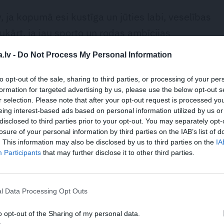
 ja kopumā esi kustīga un jūties labi, veselības
vukārt, ja jau sporto un rodas ambīcijas
riet maratonu, kāpināt intensitāti, tomēr būtu
.lv -
Do Not Process My Personal Information
tu vai tiešām zinošu treneri un, iespējams, veikt
to opt-out of the sale, sharing to third parties, or processing of your per
formation for targeted advertising by us, please use the below opt-out s
r selection. Please note that after your opt-out request is processed y
 kampaņa
eing interest-based ads based on personal information utilized by us or
disclosed to third parties prior to your opt-out. You may separately opt-
losure of your personal information by third parties on the IAB’s list of
ram, trīs reizes nedēļā, kas ir apsveicami,
. This information may also be disclosed by us to third parties on the
IA
us tās ir tikai trīs stundas nedēļā, kas ir maz, ja
Participants
that may further disclose it to other third parties.
tundas, ko sēžam pie darba galda, auto vai
ēr tava ikdiena ir aktīvāka? Varbūt pa dienu
l Data Processing Opt Outs
 staigāšana vai braukšana uz darbu ar riteni,
 veselīgs, sabalansēts uzturs. Nekur mēs no tā
o opt-out of the Sharing of my personal data.