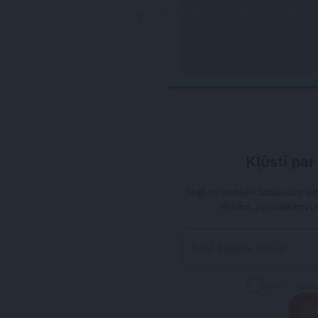
grūti, ilgi un var pat zust mo
būtiski izmaiņas ieviest pama
uz nedēļu vai mēnesi.»
Kļūsti par
Iegūsti piekļuvi labākajam s
tēmām, podkāstiem un
piekrītu saņ
Tur