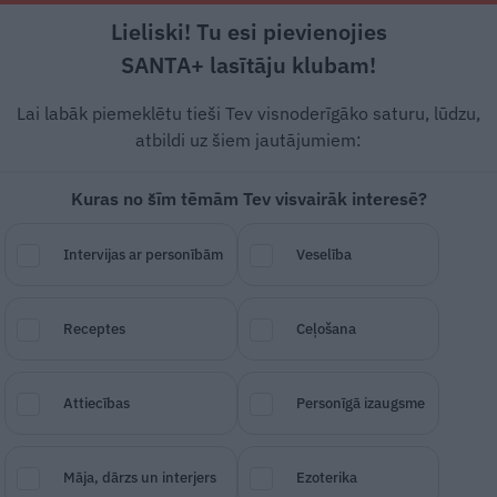
Lieliski! Tu esi pievienojies
Tēma
Noderīgi
Mode un stils
SANTA+ lasītāju klubam!
Lai labāk piemeklētu tieši Tev visnoderīgāko saturu, lūdzu,
atbildi uz šiem jautājumiem:
 Sandra Rozenštoka: «Se
Kuras no šīm tēmām Tev visvairāk interesē?
pāri, lai zaudētu svar
Intervijas ar personībām
Veselība
sies to darīt un vēlies, lai tas ne tikai 
Receptes
Ceļošana
auguma aprisēs. Kā to panākt?
Attiecības
Personīgā izaugsme
Māja, dārzs un interjers
Ezoterika