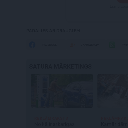
Esmu abon
PADALIES AR DRAUGIEM
FACEBOOK
DRAUGIEM.LV
WHA
SATURA MĀRKETINGS
S
REKLĀMRAKSTS
REKLĀMRAK
īgas
Kamēr dāmas bauda
Matu otrais