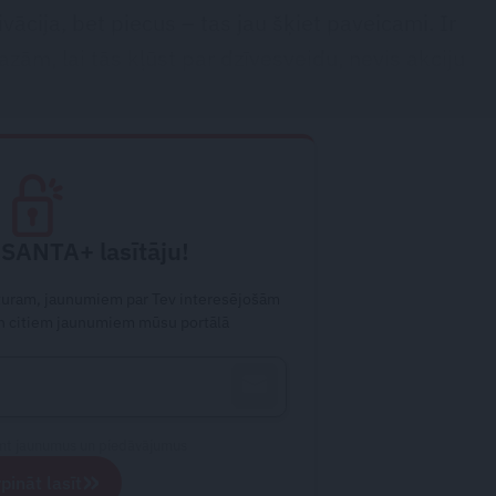
tivācija, bet piecus – tas jau šķiet paveicami. Ir
zām, lai tās kļūst par dzīvesveidu, nevis akciju
 SANTA+ lasītāju!
aturam, jaunumiem par Tev interesējošām
 citiem jaunumiem mūsu portālā
emt jaunumus un piedāvājumus
»
pināt lasīt