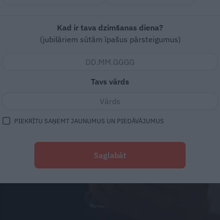
Kad ir tava dzimšanas diena?
(jubilāriem sūtām īpašus pārsteigumus)
Tavs vārds
PIEKRĪTU SAŅEMT JAUNUMUS UN PIEDĀVĀJUMUS
Saglabāt