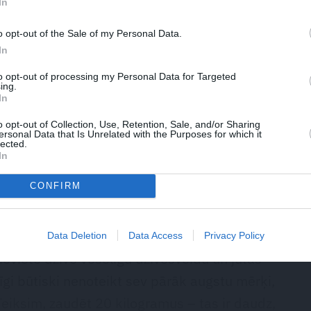
In
o opt-out of the Sale of my Personal Data.
In
to opt-out of processing my Personal Data for Targeted
ing.
lietām ir jādraudzējas, turklāt
In
 savā dzīvē, lai tiešām kļūst par
o opt-out of Collection, Use, Retention, Sale, and/or Sharing
ersonal Data that Is Unrelated with the Purposes for which it
un ikdienu, nevis kampaņu.
lected.
In
CONFIRM
i ir jāmīl, nevis jācīnās ar sevi vai jādara pāri,
 ilgtermiņā nav iespējams, un nav arī vajadzīgs.
Data Deletion
Data Access
Privacy Policy
ieviete dzīvo veselīgu dzīvesveidu un jūtas
tīgi būtiski nenoteikt sev pārāk augstu mērķi,
Teiksim, zaudēt 20 kilogramus – tas ir daudz,