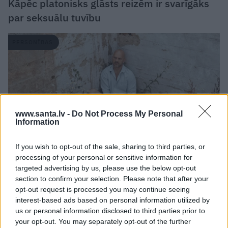
Kāpēc platonisks glāsts reizēm ir svarīgāks
par seksuālu tuvību
PERSONĪBAS
www.santa.lv -
Do Not Process My Personal
Information
If you wish to opt-out of the sale, sharing to third parties, or
processing of your personal or sensitive information for
targeted advertising by us, please use the below opt-out
«Mana eksistences forma kopš bērnības –
section to confirm your selection. Please note that after your
cīņa.» Lauris Dzelzītis par panikas lēkmēm,
opt-out request is processed you may continue seeing
vientulību un atgriešanos teātrī
interest-based ads based on personal information utilized by
us or personal information disclosed to third parties prior to
your opt-out. You may separately opt-out of the further