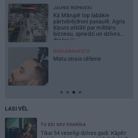
REKLĀMRAKSTS
Kāpēc tieši tagad ir labākais
laiks doties uz Pakrojas muižas
Ziedu festivālu?
REKLĀMRAKSTS
Pirts sezonas izlase
LASI VĒL
TU ESI SEV SVARĪGA
Tikai 54 veselīgi dzīves gadi. Kāpēc