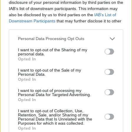
disclosure of your personal information by third parties on the
PERSONISKS STĀSTS
IAB’s list of downstream participants. This information may
also be disclosed by us to third parties on the
IAB’s List of
Downstream Participants
that may further disclose it to other
third parties.
Personal Data Processing Opt Outs
I want to opt-out of the Sharing of my
personal data.
Opted In
I want to opt-out of the Sale of my
Personal Data.
Opted In
Diāna Zande: «Man nav kauns atzīt, ka biju
attiecībās, kurās ļāvu sevi sist»
I want to opt-out of processing my
Personal Data for Targeted Advertising.
Opted In
PERSONĪBAS
I want to opt-out of Collection, Use,
Retention, Sale, and/or Sharing of my
Personal Data that Is Unrelated with the
Purposes for which it was collected.
Opted In