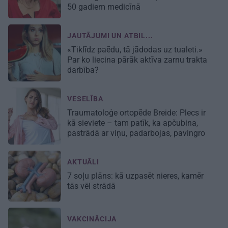
50 gadiem medicīnā
JAUTĀJUMI UN ATBIL...
«Tiklīdz paēdu, tā jādodas uz tualeti.»
Par ko liecina pārāk aktīva zarnu trakta
darbība?
VESELĪBA
Traumatoloģe ortopēde Breide: Plecs ir
kā sieviete – tam patīk, ka apčubina,
pastrādā ar viņu, padarbojas, pavingro
AKTUĀLI
7 soļu plāns: kā uzpasēt nieres, kamēr
tās vēl strādā
VAKCINĀCIJA