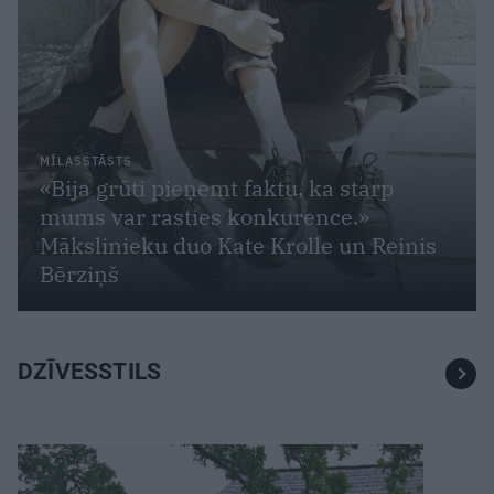
MĪLASSTĀSTS
«Bija grūti pieņemt faktu, ka starp
mums var rasties konkurence.»
Mākslinieku duo Kate Krolle un Reinis
Bērziņš
DZĪVESSTILS