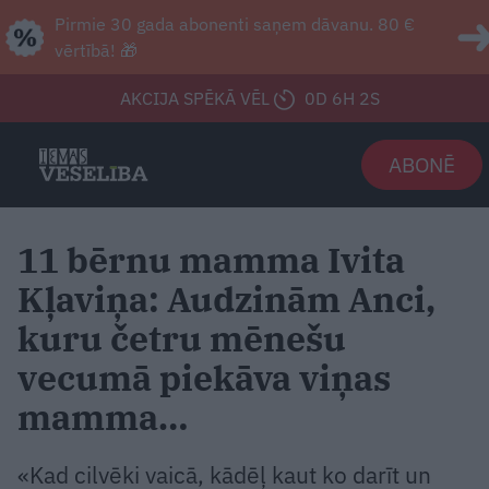
Pirmie 30 gada abonenti saņem dāvanu. 80 €
vērtībā! 🎁
AKCIJA SPĒKĀ VĒL
0D 6H 0S
ABONĒ
11 bērnu mamma Ivita
Kļaviņa: Audzinām Anci,
kuru četru mēnešu
vecumā piekāva viņas
mamma…
«Kad cilvēki vaicā, kādēļ kaut ko darīt un