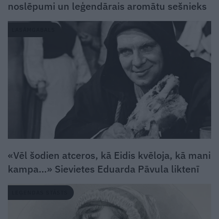
noslēpumi un leģendārais aromātu sešnieks
LASĀMGABALS
«Vēl šodien atceros, kā Eidis kvēloja, kā mani
kampa…» Sievietes Eduarda Pāvula liktenī
LEĢENDAS STĀSTS