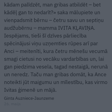
kādam palīdzēt, man gribas atbildēt – bet
kādēļ gan to nedarīt?» saka mālupiete un
vienpadsmit bērnu – četru savu un septiņu
audžubērnu – mamma IVITA KĻAVIŅA.
Iespējams, tieši šī dzīves pārliecība
spēcinājusi viņu uzņemties rūpes arī par
Anci – meitenīti, kura četru mēnešu vecumā
smagi cietusi no vecāku vardarbības un, lai
gan piedzima vesela, tagad nestaigā, nerunā
un neredz. Taču man gribas domāt, ka Ance
noteikti jūt maigumu un mīlestību, kas virmo
Ivitas ģimenē un mājā.
Ginta Auzniece-Jaunzeme
26. maijs