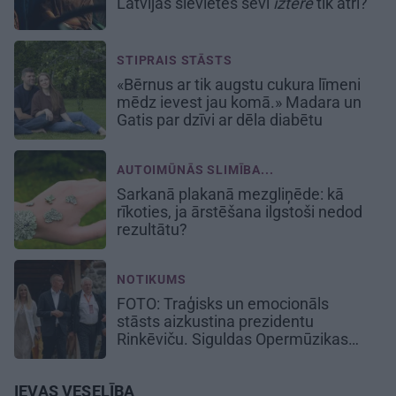
Latvijas sievietes sevi
iztērē
tik ātri?
STIPRAIS STĀSTS
«Bērnus ar tik augstu cukura līmeni
mēdz ievest jau komā.» Madara un
Gatis par dzīvi ar dēla diabētu
AUTOIMŪNĀS SLIMĪBA...
Sarkanā plakanā mezgliņēde: kā
rīkoties, ja ārstēšana ilgstoši nedod
rezultātu?
NOTIKUMS
FOTO: Traģisks un emocionāls
stāsts aizkustina prezidentu
Rinkēviču. Siguldas Opermūzikas
svētku aizkadri
IEVAS VESELĪBA