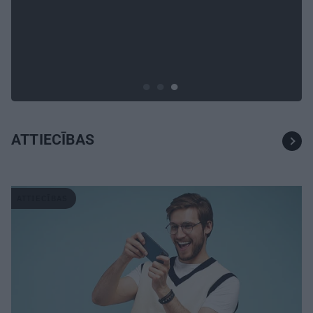
«Bērnus ar tik augstu cukura
līmeni mēdz ievest jau komā.»
Madara un Gatis par dzīvi ar
dēla diabētu
ATTIECĪBAS
ATTIECĪBAS