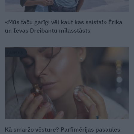
«Mūs taču garīgi vēl kaut kas saista!» Ērika
un Ievas Dreibantu mīlasstāsts
PARFĪMS
Kā smaržo vēsture? Parfimērijas pasaules