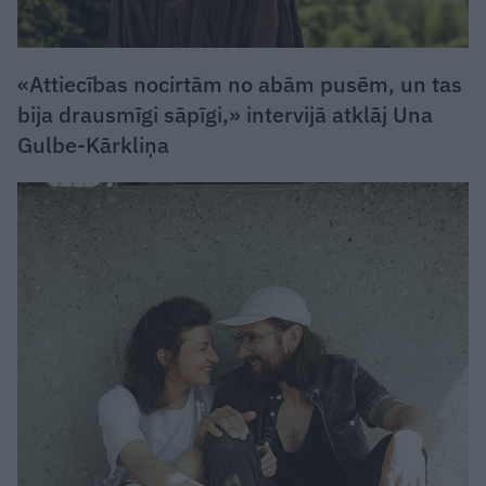
«Attiecības nocirtām no abām pusēm, un tas
bija drausmīgi sāpīgi,» intervijā atklāj Una
Gulbe-Kārkliņa