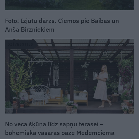
Foto: Izjūtu dārzs. Ciemos pie Baibas un
Anša Birzniekiem
DZĪVESSTILS
No veca šķūņa līdz sapņu terasei –
bohēmiska vasaras oāze Medemciemā