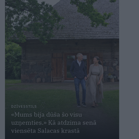
DZĪVESSTILS
«Mums bija dūša šo visu
uzņemties.» Kā atdzima senā
viensēta Salacas krastā