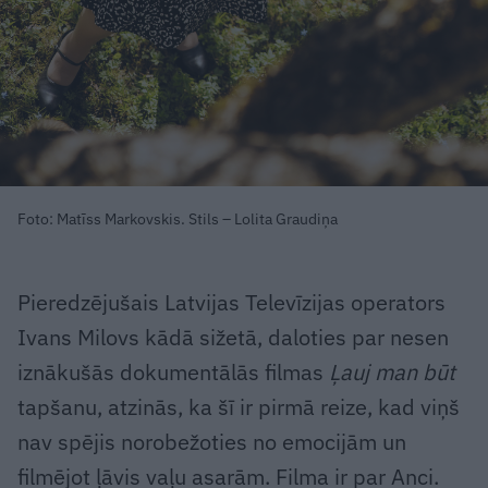
Foto: Matīss Markovskis. Stils – Lolita Graudiņa
Pieredzējušais Latvijas Televīzijas operators
Ivans Milovs kādā sižetā, daloties par nesen
iznākušās dokumentālās filmas
Ļauj man būt
tapšanu, atzinās, ka šī ir pirmā reize, kad viņš
nav spējis norobežoties no emocijām un
filmējot ļāvis vaļu asarām. Filma ir par Anci.