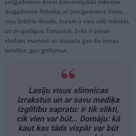
sešgadniecei Ancei pievienojušās māsiņas
divgadniece Rebeka un piecgadniece Keita,
viņu brālītis Aksels, kuram ir vien seši mēneši,
un divgadīgais Tomasiņš. Ivita ir pilnas
slodzes mamma un izbauda gan šīs lomas
laimītes, gan grūtumus.
Lasīju visus slimnīcas
izrakstus un ar savu mediķa
izglītību sapratu: ir tik slikti,
cik vien var būt… Domāju: kā
kaut kas tāds vispār var būt