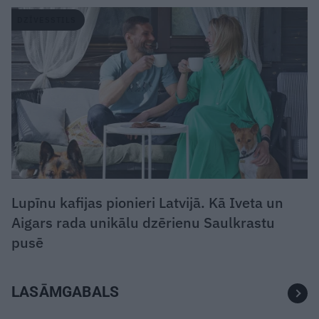
DZĪVESSTILS
Lupīnu kafijas pionieri Latvijā. Kā Iveta un
Aigars rada unikālu dzērienu Saulkrastu
pusē
LASĀMGABALS