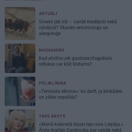
AKTUĀLI
Sirseņi jeb irši – vairāk biedējoši nekā
nāvējoši? Skaidro entomologs un
alergoloģe
NOSKAIDRO
Kad atvilnis jeb gastroezofageālais
reflukss var kļūt bīstams?
POLIKLĪNIKA
«Tenisista elkonis»: ko darīt, ja blokādes
un zāles nepalīdz?
TAVS ĀRSTS
«Manā kabinetā bijusi teju visa Liepāja.»
Ārste Ingrīda Gardovska par vairāk nekā