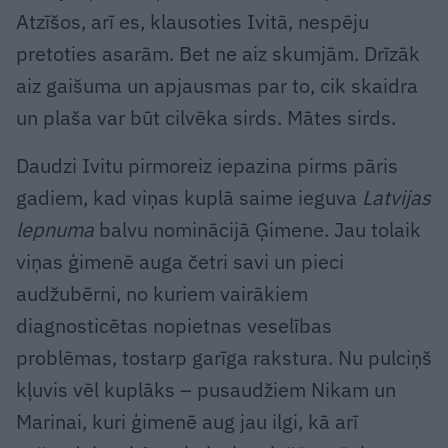
Atzīšos, arī es, klausoties Ivitā, nespēju
pretoties asarām. Bet ne aiz skumjām. Drīzāk
aiz gaišuma un apjausmas par to, cik skaidra
un plaša var būt cilvēka sirds. Mātes sirds.
Daudzi Ivitu pirmoreiz iepazina pirms pāris
gadiem, kad viņas kuplā saime ieguva
Latvijas
lepnuma
balvu nominācijā Ģimene. Jau tolaik
viņas ģimenē auga četri savi un pieci
audžubērni, no kuriem vairākiem
diagnosticētas nopietnas veselības
problēmas, tostarp garīga rakstura. Nu pulciņš
kļuvis vēl kuplāks – pusaudžiem Nikam un
Marinai, kuri ģimenē aug jau ilgi, kā arī