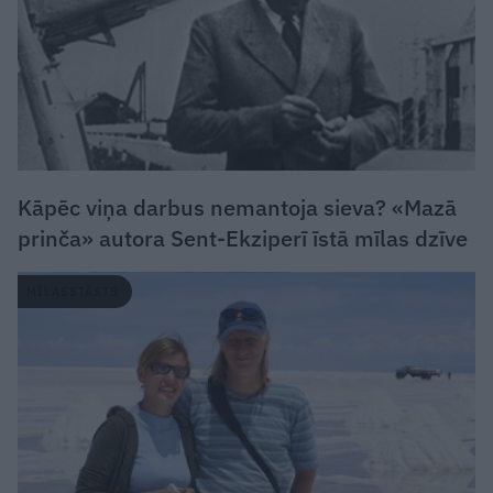
Kāpēc viņa darbus nemantoja sieva? «Mazā
prinča» autora Sent-Ekziperī īstā mīlas dzīve
MĪLASSTĀSTS