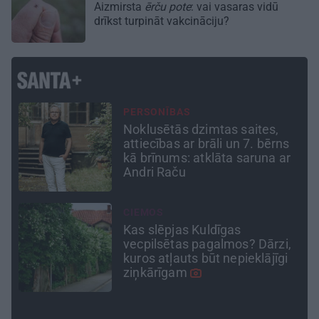
Aizmirsta
ērču pote
: vai vasaras vidū
drīkst turpināt vakcināciju?
CEĻOJUMA PLĀNS
Draudzeņu ceļojums bez
drāmām: noderīgi padomi
r
plānošanai un 16 galamērķu
idejas
TAVS ĀRSTS
«Manā kabinetā bijusi teju visa
,
Liepāja.» Ārste Ingrīda
Gardovska par vairāk nekā 50
gadiem medicīnā
STIPRAIS STĀSTS