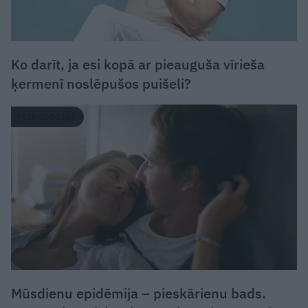
Ko darīt, ja esi kopā ar pieauguša vīrieša
ķermenī noslēpušos puišeli?
PSIHOLOĢIJA
Mūsdienu epidēmija – pieskārienu bads.