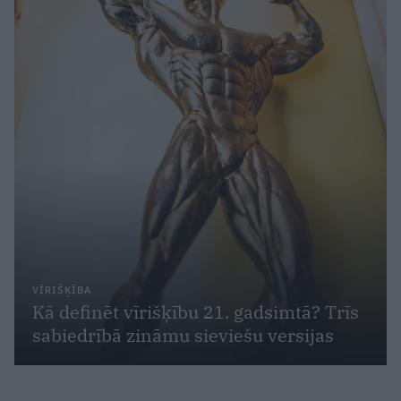
VĪRIŠĶĪBA
Kā definēt vīrišķību 21. gadsimtā? Trīs
sabiedrībā zināmu sieviešu versijas