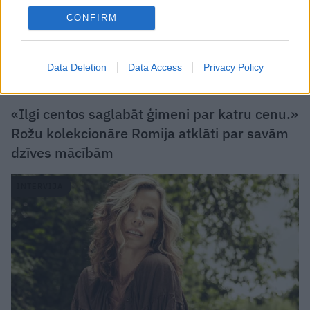
CONFIRM
Data Deletion
Data Access
Privacy Policy
«Ilgi centos saglabāt ģimeni par katru cenu.»
Rožu kolekcionāre Romija atklāti par savām
dzīves mācībām
INTERVIJA