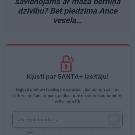
savienojams ar maza bērniņa
dzīvību? Bet piedzima Ance
vesela…
Kļūsti par SANTA+ lasītāju!
Iegūsti piekļuvi labākajam saturam, jaunumiem par Tev
interesējošām tēmām, podkāstiem un citiem jaunumiem
mūsu portālā