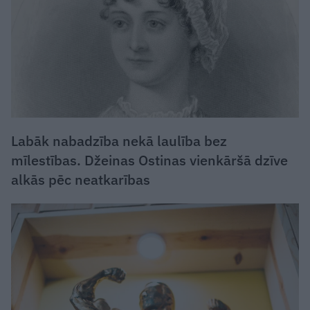
Labāk nabadzība nekā laulība bez
mīlestības. Džeinas Ostinas vienkāršā dzīve
alkās pēc neatkarības