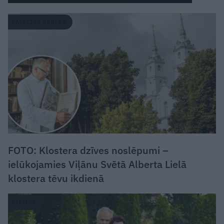
LATVIJAS PĒRLES
FOTO: Klostera dzīves noslēpumi –
ielūkojamies Viļānu Svētā Alberta Lielā
klostera tēvu ikdienā
CIEMOS