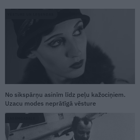
VĒSTURE UN LEĢENDAS
No sikspārņu asinīm līdz peļu kažociņiem.
Uzacu modes neprātīgā vēsture
LASĀMGABALS