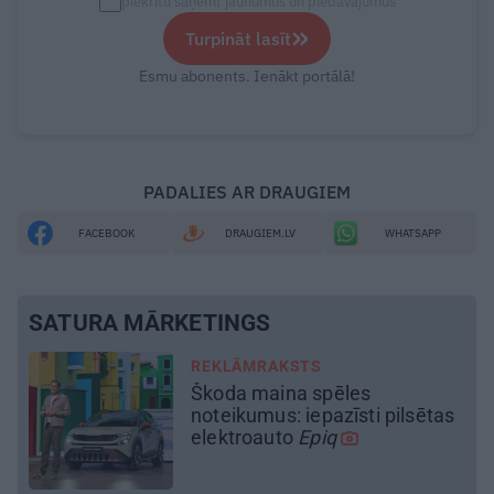
piekrītu saņemt jaunumus un piedāvājumus
»
Turpināt lasīt
Esmu abonents. Ienākt portālā!
PADALIES AR DRAUGIEM
FACEBOOK
DRAUGIEM.LV
WHATSAPP
SATURA MĀRKETINGS
REKLĀMRAKSTS
No kā ir atkarīgas elektroauto
s
uzlādes izmaksas? Skaidro
Viršu eksperti