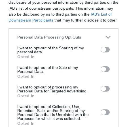
disclosure of your personal information by third parties on the
PERSONĪBAS
IAB’s list of downstream participants. This information may
also be disclosed by us to third parties on the
IAB’s List of
Downstream Participants
that may further disclose it to other
third parties.
Personal Data Processing Opt Outs
I want to opt-out of the Sharing of my
personal data.
Opted In
I want to opt-out of the Sale of my
Personal Data.
«Mana eksistences forma kopš bērnības –
Opted In
cīņa.» Lauris Dzelzītis par panikas lēkmēm,
I want to opt-out of processing my
vientulību un atgriešanos teātrī
Personal Data for Targeted Advertising.
Opted In
PERSONISKS STĀSTS
I want to opt-out of Collection, Use,
Retention, Sale, and/or Sharing of my
Personal Data that Is Unrelated with the
Purposes for which it was collected.
Opted In