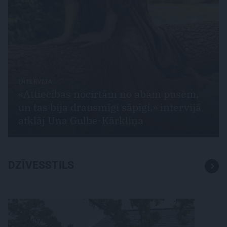
INTERVIJA
«Attiecības nocirtām no abām pusēm,
un tas bija drausmīgi sāpīgi,» intervijā
atklāj Una Gulbe-Kārkliņa
DZĪVESSTILS