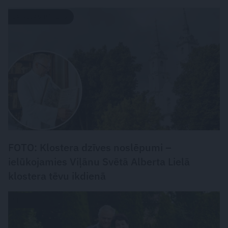
LATVIJAS PĒRLES
FOTO: Klostera dzīves noslēpumi –
ielūkojamies Viļānu Svētā Alberta Lielā
klostera tēvu ikdienā
CIEMOS