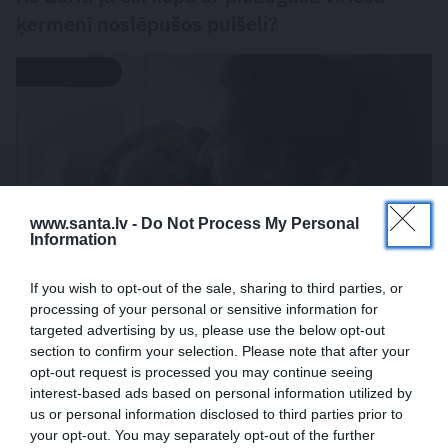
ķermenī noslēpušos puišeli?
PSIHOLOĢIJA
www.santa.lv -
Do Not Process My Personal
Information
If you wish to opt-out of the sale, sharing to third parties, or
processing of your personal or sensitive information for
Mūsdienu epidēmija – pieskārienu bads.
targeted advertising by us, please use the below opt-out
section to confirm your selection. Please note that after your
Kāpēc platonisks glāsts reizēm ir svarīgāks
opt-out request is processed you may continue seeing
par seksuālu tuvību
interest-based ads based on personal information utilized by
us or personal information disclosed to third parties prior to
your opt-out. You may separately opt-out of the further