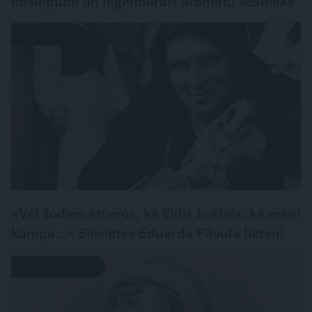
noslēpumi un leģendārais aromātu sešnieks
LASĀMGABALS
«Vēl šodien atceros, kā Eidis kvēloja, kā mani
kampa…» Sievietes Eduarda Pāvula liktenī
LEĢENDAS STĀSTS