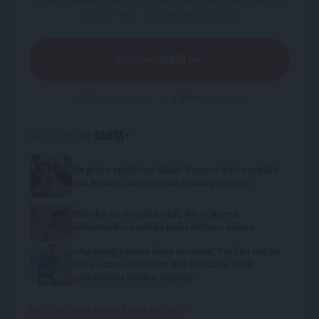
pirmie 3 mēneši · nākamie 3 maksājumi 3.99€ /mēn · pēc tam
5.95 €/ mēn. ·
pārtrauc jebkurā laikā
Abonēt
→
Droša apmaksa · jau
6 500
+
abonentu
LASI VĒL NO
Es gribu spēlēties tālāk! Sonora Vaice atklāti
par krīzēm, bērniem un jauno profesiju
Mistika un atrastie radi. Kā «Likteņa
līdumnieki» mainīja pašu aktieru dzīves
«Nevajag kalnos tēlot varoņus! Tie ātri noliks
pie vietas.» Alpīnists Atis Plakans, kurš
pieredzējis biedra bojāeju
→
Aplūkot visus abonēšanas plānus