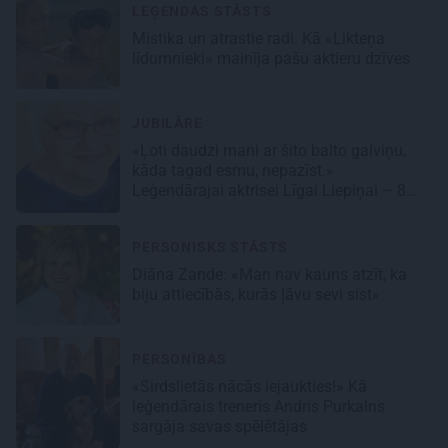
LEĢENDAS STĀSTS
Mistika un atrastie radi. Kā «Likteņa
līdumnieki» mainīja pašu aktieru dzīves
JUBILĀRE
«Ļoti daudzi mani ar šito balto galviņu,
kāda tagad esmu, nepazīst.»
Leģendārajai aktrisei Līgai Liepiņai – 80!
PERSONISKS STĀSTS
Diāna Zande: «Man nav kauns atzīt, ka
biju attiecībās, kurās ļāvu sevi sist»
PERSONĪBAS
«Sirdslietās nācās iejaukties!» Kā
leģendārais treneris Andris Purkalns
sargāja savas spēlētājas