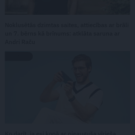
Noklusētās dzimtas saites, attiecības ar brāli
un 7. bērns kā brīnums: atklāta saruna ar
Andri Raču
ATTIECĪBAS
Ko darīt, ja esi kopā ar pieauguša vīrieša