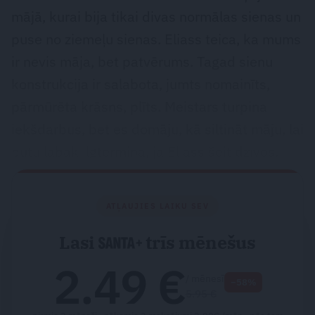
mājā, kurai bija tikai divas normālas sienas un
puse no ziemeļu sienas. Eliass teica, ka mums
ir nevis māja, bet patvērums. Tagad sienu
konstrukcija ir salabota, jumts nomainīts,
pārmūrēta krāsns, plīts. Meistars turpina
iekšdarbus, bet es domāju, kā siltināt māju, lai
būtu labāk ilgtermiņā, ja Eliass šeit dzīvos.
ATĻAUJIES LAIKU SEV
Lasi
trīs mēnešus
2.49 €
/ mēnesī
−58%
5.95 €