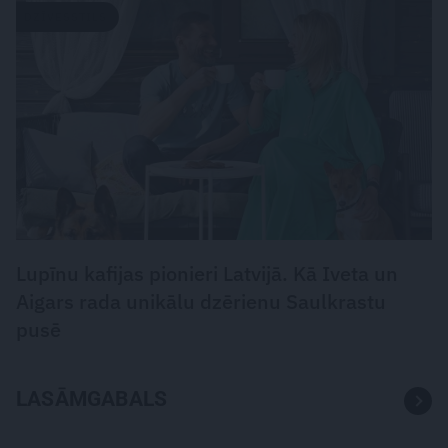
DZĪVESSTILS
Lupīnu kafijas pionieri Latvijā. Kā Iveta un
Aigars rada unikālu dzērienu Saulkrastu
pusē
LASĀMGABALS