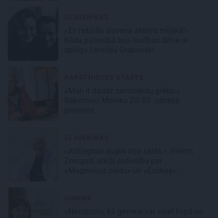
SLAVENĪBAS
«Es nebūšu slavena aktiera mīļākā!»
Kāda patiesībā bija laulības dzīve ar
spītīgo Leonīdu Grabovski
RAKSTNIECES STĀSTS
«Man ir daudz nenožēlotu grēku.»
Rakstnieci Moniku Zīli 85. jubilejā
pieminot
SLAVENĪBAS
«Aizliegtais auglis bija salds.» Viktors
Zemgals atklāj patiesību par
«Magnolijas ziedu» un «Eolikas»
neprātīgo slavu
ĢIMENE
«Nesaprotu, kā ģimene var saiet kopā un