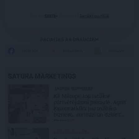
Jau esi
abonents?
Ienākt portālā
PADALIES AR DRAUGIEM
FACEBOOK
DRAUGIEM.LV
WHATSAPP
SATURA MĀRKETINGS
MĀJA
Līga un Ēriks būvē savu sapņu
māju: Brīdis, kad būvobjektā
ienāk māju izjūta
REKLĀMRAKSTS