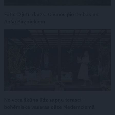
Foto: Izjūtu dārzs. Ciemos pie Baibas un
Anša Birzniekiem
DZĪVESSTILS
No veca šķūņa līdz sapņu terasei –
bohēmiska vasaras oāze Medemciemā