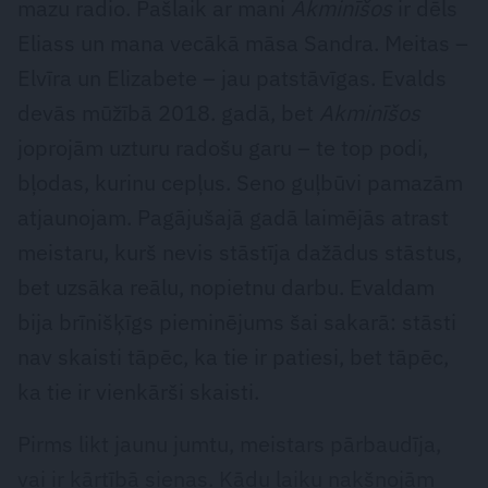
mazu radio. Pašlaik ar mani
Akminīšos
ir dēls
Eliass un mana vecākā māsa Sandra. Meitas –
Elvīra un Elizabete – jau patstāvīgas. Evalds
devās mūžībā 2018. gadā, bet
Akminīšos
joprojām uzturu radošu garu – te top podi,
bļodas, kurinu cepļus. Seno guļbūvi pamazām
atjaunojam. Pagājušajā gadā laimējās atrast
meistaru, kurš nevis stāstīja dažādus stāstus,
bet uzsāka reālu, nopietnu darbu. Evaldam
bija brīnišķīgs pieminējums šai sakarā: stāsti
nav skaisti tāpēc, ka tie ir patiesi, bet tāpēc,
ka tie ir vienkārši skaisti.
Pirms likt jaunu jumtu, meistars pārbaudīja,
vai ir kārtībā sienas. Kādu laiku nakšņojām