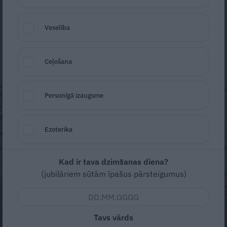
dzīves sparu atjaunot un saglabāt, izzināt un
Veselība
dalīties.
Zanda Jankevica
10. maijs
Ceļošana
Personīgā izaugsme
Ezoterika
Kad ir tava dzimšanas diena?
(jubilāriem sūtām īpašus pārsteigumus)
Tavs vārds