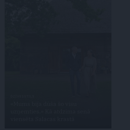
DZĪVESSTILS
«Mums bija dūša šo visu
uzņemties.» Kā atdzima senā
viensēta Salacas krastā