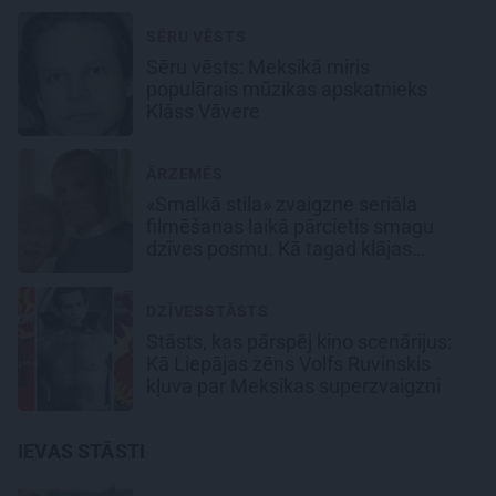
SĒRU VĒSTS
Sēru vēsts: Meksikā miris
populārais mūzikas apskatnieks
Klāss Vāvere
ĀRZEMĒS
«Smalkā stila» zvaigzne seriāla
filmēšanas laikā pārcietis smagu
dzīves posmu. Kā tagad klājas
Emetam?
DZĪVESSTĀSTS
Stāsts, kas pārspēj kino scenārijus:
Kā Liepājas zēns Volfs Ruvinskis
kļuva par Meksikas superzvaigzni
IEVAS STĀSTI