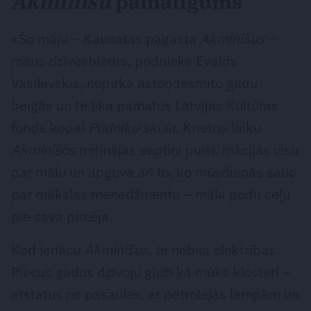
Akminīšu
pamatīgums
«Šo māju – Kaunatas pagasta
Akminīšus
–
mans dzīvesbiedrs, podnieks Evalds
Vasilevskis, nopirka astoņdesmito gadu
beigās un te lika pamatus Latvijas Kultūras
fonda kopai
Pūdnīku skūla
. Krietnu laiku
Akminīšos
mitinājās septiņi puiši, mācījās visu
par mālu un apguva arī to, ko mūsdienās sauc
par mākslas menedžmentu – māla podu ceļu
pie sava pircēja.
Kad ienācu
Akminīšos
, te nebija elektrības.
Piecus gadus dzīvoju gluži kā mūks klosterī –
atstatus no pasaules, ar petrolejas lampām un