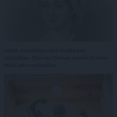
Labāk nabadzība nekā laulība bez
mīlestības. Džeinas Ostinas vienkāršā dzīve
alkās pēc neatkarības