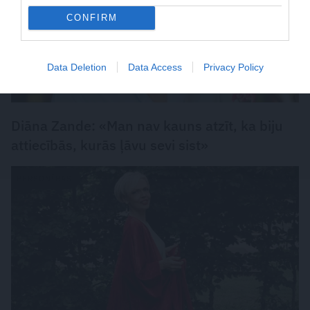
CONFIRM
Data Deletion
Data Access
Privacy Policy
Diāna Zande: «Man nav kauns atzīt, ka biju
attiecībās, kurās ļāvu sevi sist»
PERSONĪBAS