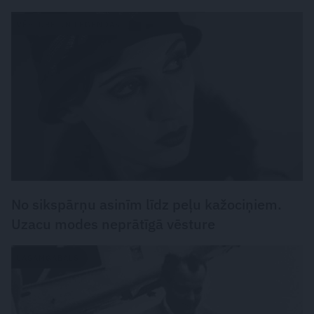
VĒSTURE UN LEĢENDAS
No sikspārņu asinīm līdz peļu kažociņiem.
Uzacu modes neprātīgā vēsture
LASĀMGABALS