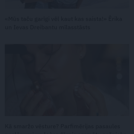
«Mūs taču garīgi vēl kaut kas saista!» Ērika
un Ievas Dreibantu mīlasstāsts
PARFĪMS
Kā smaržo vēsture? Parfimērijas pasaules