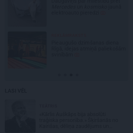
Pirts sezonas izlase
ā
REKLĀMRAKSTS
Škoda maina spēles
ām
noteikumus: iepazīsti pilsētas
elektroauto
Epiq
LASI VĒL
TEĀTRIS
«Kārlis Auškāps bija absolūti
traģiska personība.» Šķiršanās no
Kairišas, dēliņa zaudējums un
pēdējā mīlestība Inese