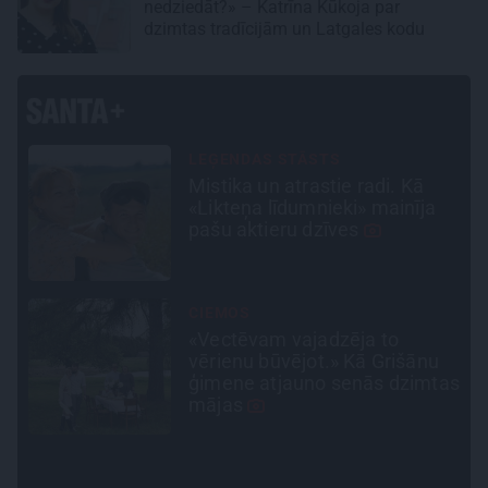
nedziedāt?» – Katrīna Kūkoja par
dzimtas tradīcijām un Latgales kodu
SLAVENĪBU MĪLUĻI
«Cilvēki mēdz sāpināt, bet
suns mīl, neskatoties ne uz
ko.» Nikolaja Puzikova un
sievas Gitas mīlules – Faira un
Late
INTERVIJA
Grūtāk par atkailināšanos ir
pieņemt sevi. Aktrise Katrīna
as
Kreile par depresiju, mobingu
un ceļu līdz lielajām lomām
INTERVIJA