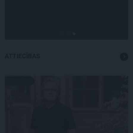
Es gribu spēlēties tālāk!
Sonora Vaice atklāti par
krīzēm, bērniem un jauno
profesiju
ATTIECĪBAS
PERSONĪBAS