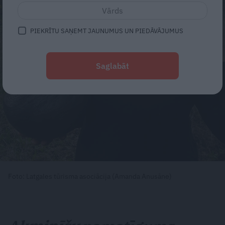
PIEKRĪTU SAŅEMT JAUNUMUS UN PIEDĀVĀJUMUS
Saglabāt
Foto: Latgales tūrisma asociācija (Amanda Anusāne)