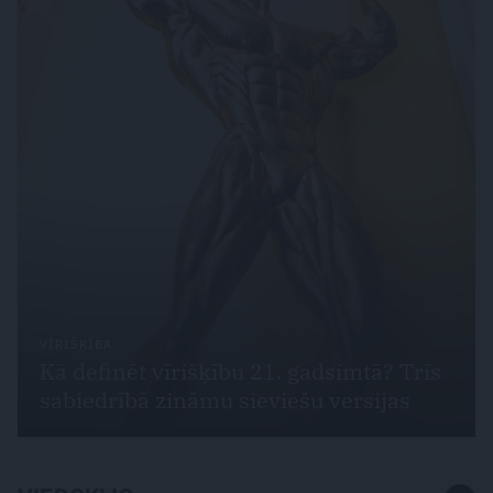
VĪRIŠĶĪBA
Kā definēt vīrišķību 21. gadsimtā? Trīs
sabiedrībā zināmu sieviešu versijas