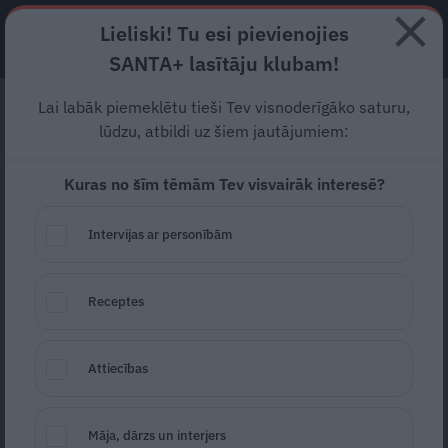
Lieliski! Tu esi pievienojies
ABONĒ
SANTA+ lasītāju klubam!
Lai labāk piemeklētu tieši Tev visnoderīgāko saturu,
No nāves šķīra viens
lūdzu, atbildi uz šiem jautājumiem:
milimetrs. Kā Eliass un
Kuras no šīm tēmām Tev visvairāk interesē?
Evija mācās dzīvot no
jauna
Intervijas ar personībām
Kā nupat no krāsns izcelta rudzu maize –
Receptes
īsta, silta, spēcinoša. Tāda šķiet Evija
Vasilevska – mākslas vēsturniece, Latgales
Attiecības
keramikas pētniece, māla un podniecības
tradīciju turētāja. Neraugoties uz likteņa
Māja, dārzs un interjers
pārbaudījumiem, pārsteidzoši gaiša, ar lielu