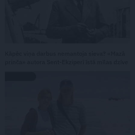
Kāpēc viņa darbus nemantoja sieva? «Mazā
prinča» autora Sent-Ekziperī īstā mīlas dzīve
MĪLASSTĀSTS