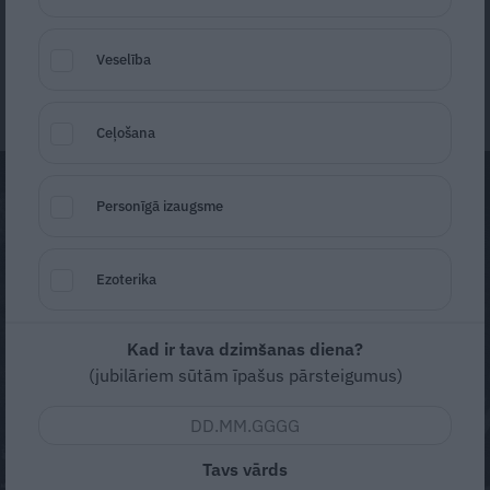
daudzus gadus noslēdz sezonu.
Līga Blaua
Veselība
17. jūnijs, 2019
Ceļošana
Personīgā izaugsme
Ezoterika
Kad ir tava dzimšanas diena?
(jubilāriem sūtām īpašus pārsteigumus)
Tavs vārds