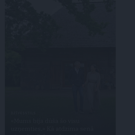
DZĪVESSTILS
«Mums bija dūša šo visu
uzņemties.» Kā atdzima senā