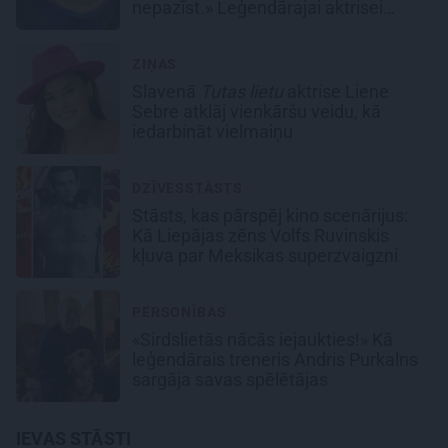
nepazīst.» Leģendārajai aktrisei
Līgai Liepiņai – 80!
ZIŅAS
Slavenā
Tutas lietu
aktrise Liene
Sebre atklāj vienkāršu veidu, kā
iedarbināt vielmaiņu
DZĪVESSTĀSTS
Stāsts, kas pārspēj kino scenārijus:
Kā Liepājas zēns Volfs Ruvinskis
kļuva par Meksikas superzvaigzni
PERSONĪBAS
«Sirdslietās nācās iejaukties!» Kā
leģendārais treneris Andris Purkalns
sargāja savas spēlētājas
IEVAS STĀSTI