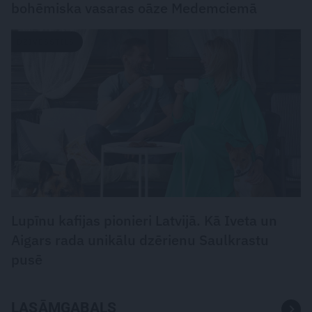
bohēmiska vasaras oāze Medemciemā
DZĪVESSTILS
Lupīnu kafijas pionieri Latvijā. Kā Iveta un
Aigars rada unikālu dzērienu Saulkrastu
pusē
LASĀMGABALS