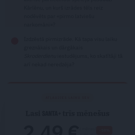
Kārlēnu, un kurš izrādes tēls reiz
nodēvēts par «pirmo latviešu
narkomāni»?
Izdzēstā pirmizrāde. Kā tapa visu laiku
greznākais un dārgākais
Skroderdienu
iestudējums, ko skatītāji tā
arī nekad neredzēja?
ATĻAUJIES LAIKU SEV
Lasi
trīs mēnešus
2.49 €
/ mēnesī
−58%