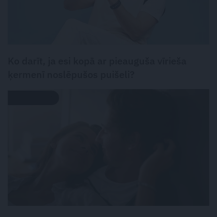
Ko darīt, ja esi kopā ar pieauguša vīrieša
ķermenī noslēpušos puišeli?
PSIHOLOĢIJA