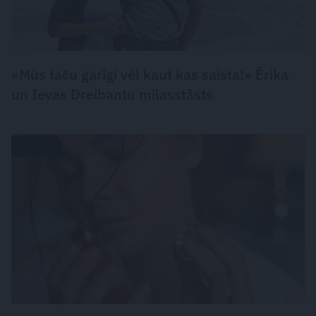
«Mūs taču garīgi vēl kaut kas saista!» Ērika
un Ievas Dreibantu mīlasstāsts
PARFĪMS