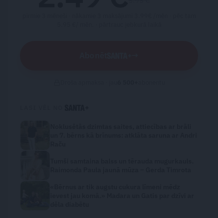
5.95 €
pirmie 3 mēneši · nākamie 3 maksājumi 3.99€ /mēn · pēc tam
5.95 €/ mēn. ·
pārtrauc jebkurā laikā
Abonēt
→
Droša apmaksa · jau
6 500
+
abonentu
LASI VĒL NO
Noklusētās dzimtas saites, attiecības ar brāli
un 7. bērns kā brīnums: atklāta saruna ar Andri
Raču
Tumši samtaina balss un tērauda mugurkauls.
Raimonda Paula jaunā mūza – Gerda Timrota
«Bērnus ar tik augstu cukura līmeni mēdz
ievest jau komā.» Madara un Gatis par dzīvi ar
dēla diabētu