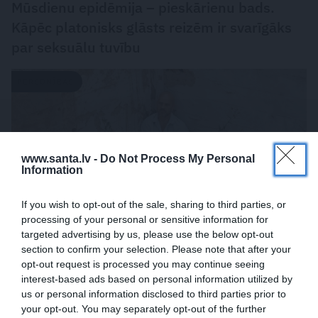
Mūsdienu epidēmija – pieskārienu bads.
Kāpēc platonisks glāsts reizēm ir svarīgāks
par seksuālu tuvību
PERSONĪBAS
www.santa.lv -
Do Not Process My Personal
Information
If you wish to opt-out of the sale, sharing to third parties, or
processing of your personal or sensitive information for
targeted advertising by us, please use the below opt-out
section to confirm your selection. Please note that after your
«Mana eksistences forma kopš bērnības –
opt-out request is processed you may continue seeing
interest-based ads based on personal information utilized by
cīņa.» Lauris Dzelzītis par panikas lēkmēm,
us or personal information disclosed to third parties prior to
vientulību un atgriešanos teātrī
your opt-out. You may separately opt-out of the further