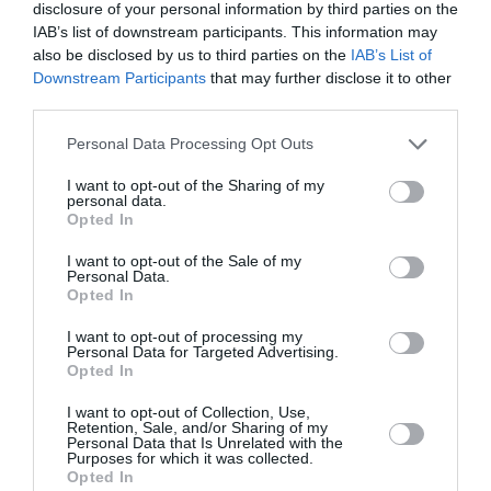
disclosure of your personal information by third parties on the
IAB’s list of downstream participants. This information may
also be disclosed by us to third parties on the
IAB’s List of
PERSONISKS STĀSTS
Downstream Participants
that may further disclose it to other
third parties.
Personal Data Processing Opt Outs
I want to opt-out of the Sharing of my
personal data.
Opted In
I want to opt-out of the Sale of my
Personal Data.
Opted In
Diāna Zande: «Man nav kauns atzīt, ka biju
I want to opt-out of processing my
Personal Data for Targeted Advertising.
attiecībās, kurās ļāvu sevi sist»
Opted In
I want to opt-out of Collection, Use,
PERSONĪBAS
Retention, Sale, and/or Sharing of my
Personal Data that Is Unrelated with the
Purposes for which it was collected.
Opted In