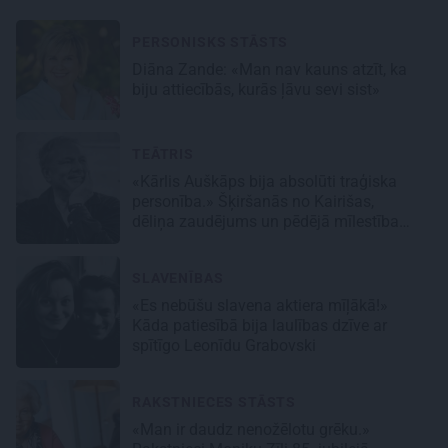
PERSONISKS STĀSTS
Diāna Zande: «Man nav kauns atzīt, ka
biju attiecībās, kurās ļāvu sevi sist»
TEĀTRIS
«Kārlis Auškāps bija absolūti traģiska
personība.» Šķiršanās no Kairišas,
dēliņa zaudējums un pēdējā mīlestība
Inese
SLAVENĪBAS
«Es nebūšu slavena aktiera mīļākā!»
Kāda patiesībā bija laulības dzīve ar
spītīgo Leonīdu Grabovski
RAKSTNIECES STĀSTS
«Man ir daudz nenožēlotu grēku.»