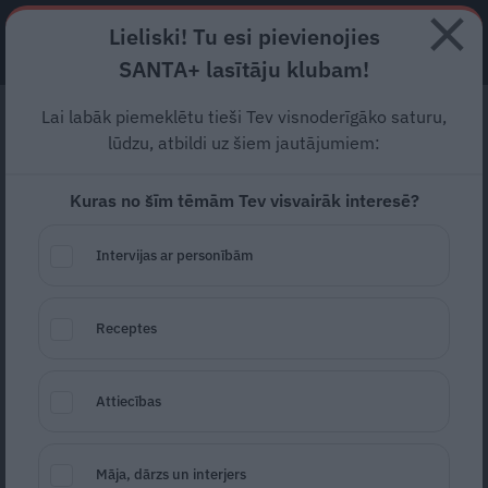
Lieliski! Tu esi pievienojies
ABONĒ
SANTA+ lasītāju klubam!
Lai labāk piemeklētu tieši Tev visnoderīgāko saturu,
Aizliegtie Jāņi, cenzūras
lūdzu, atbildi uz šiem jautājumiem:
žņaugi un kaislības
Kuras no šīm tēmām Tev visvairāk interesē?
aizkulisēs. Kas slēpjas aiz
«Skroderdienu»
Intervijas ar personībām
fenomena?
Receptes
Skroderdienas Silmačos
ir visvairāk spēlētā
luga visā latviešu teātra pastāvēšanas
Attiecības
vēsturē un vairāk nekā sešdesmit gadus –
Nacionālā teātra zīme, ar kuru tas jau
Māja, dārzs un interjers