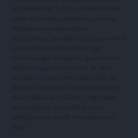
un dziedāšanu. Taču šīs izrādes vēsture
glabā arī politisku spiedienu, cenzūras
aizliegumus un dramatiskus
likteņstāstus. Savulaik kritiķu noniecināta
kā «sapelējušas drupačas», luga
piedzīvoja gan aizliegumu, gan režisoru
izdomas bagātus manevrus, lai Jāņu
svinēšana vispār varētu atgriezties uz
skatuves. Un tomēr vispārsteidzošākie
stāsti slēpjas aiz kulisēm — leģendāro
aktieru dzīvēs, kur realitāte nereti
izrādījusies ne mazāk dramatiska par
teātri.