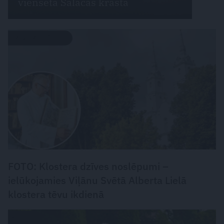
viensēta Salacas krastā
LATVIJAS PĒRLES
FOTO: Klostera dzīves noslēpumi –
ielūkojamies Viļānu Svētā Alberta Lielā
klostera tēvu ikdienā
CIEMOS