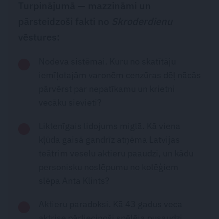
Turpinājumā — mazzināmi un
pārsteidzoši fakti no
Skroderdienu
vēstures:
Nodeva sistēmai. Kuru no skatītāju
iemīļotajām varonēm cenzūras dēļ nācās
pārvērst par nepatīkamu un krietni
vecāku sievieti?
Liktenīgais lidojums miglā. Kā viena
kļūda gaisā gandrīz atņēma Latvijas
teātrim veselu aktieru paaudzi, un kādu
personisku noslēpumu no kolēģiem
slēpa Anta Klints?
Aktieru paradoksi. Kā 43 gadus veca
aktrise pārliecinoši spēlēja pusaudzi