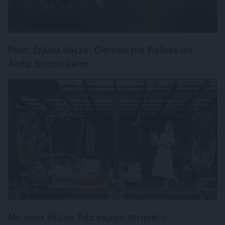
Foto: Izjūtu dārzs. Ciemos pie Baibas un
Anša Birzniekiem
DZĪVESSTILS
No veca šķūņa līdz sapņu terasei –