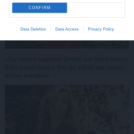
CONFIRM
Data Deletion
Data Access
Privacy Policy
«Ilgi centos saglabāt ģimeni par katru cenu.»
Rožu kolekcionāre Romija atklāti par savām
dzīves mācībām
INTERVIJA