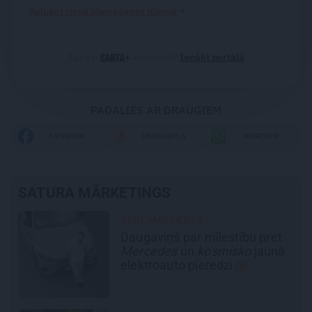
→
Aplūkot visus abonēšanas plānus
Jau esi
abonents?
Ienākt portālā
PADALIES AR DRAUGIEM
FACEBOOK
DRAUGIEM.LV
WHATSAPP
SATURA MĀRKETINGS
REKLĀMRAKSTS
t
Pieaugušo dzimšanas diena
nā
Rīgā, idejas atmiņā paliekošām
svinībām