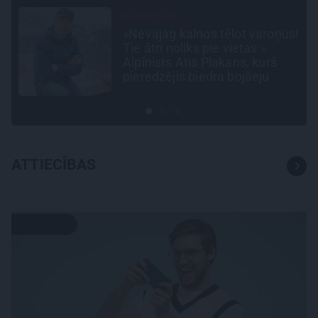
INTERVIJA
«Nevajag kalnos tēlot varoņus!
Tie ātri noliks pie vietas.»
Alpīnists Atis Plakans, kurš
pieredzējis biedra bojāeju
ATTIECĪBAS
ATTIECĪBAS