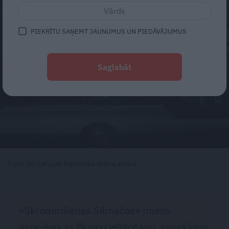
PIEKRĪTU SAŅEMT JAUNUMUS UN PIEDĀVĀJUMUS
Saglabāt
Foto: No Latvijas Nacionālā teātra arhīva
«Skroderdienas Silmačos» mums
asociējas ar līksmu ielīgošanu, smiekliem