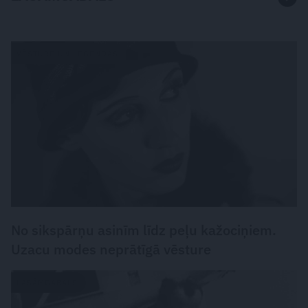
VĒSTURE UN LEĢENDAS
No sikspārņu asinīm līdz peļu kažociņiem.
Uzacu modes neprātīgā vēsture
LASĀMGABALS