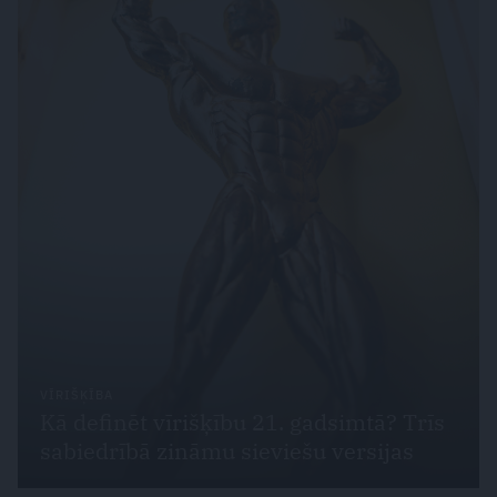
VĪRIŠĶĪBA
Kā definēt vīrišķību 21. gadsimtā? Trīs
sabiedrībā zināmu sieviešu versijas