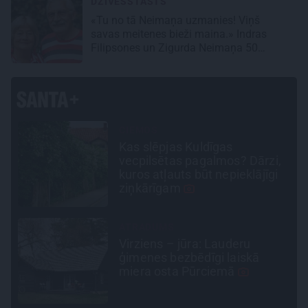
DZĪVESSTĀSTS
«Tu no tā Neimaņa uzmanies! Viņš
savas meitenes bieži maina.» Indras
Filipsones un Zigurda Neimaņa 50
kopdzīves gadi
CIEMOS
Kas slēpjas Kuldīgas
vecpilsētas pagalmos? Dārzi,
kuros atļauts būt nepieklājīgi
ziņkārīgam
ATRADUMS
Virziens – jūra: Lauderu
ģimenes bezbēdīgi laiskā
miera osta Pūrciemā