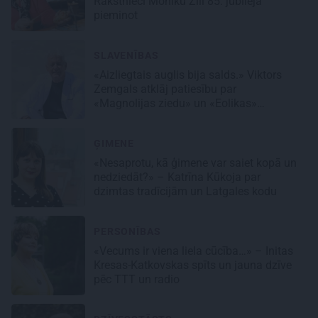
Rakstnieci Moniku Zīli 85. jubilejā
pieminot
SLAVENĪBAS
«Aizliegtais auglis bija salds.» Viktors
Zemgals atklāj patiesību par
«Magnolijas ziedu» un «Eolikas»
neprātīgo slavu
ĢIMENE
«Nesaprotu, kā ģimene var saiet kopā un
nedziedāt?» – Katrīna Kūkoja par
dzimtas tradīcijām un Latgales kodu
PERSONĪBAS
«Vecums ir viena liela cūcība…» – Initas
Kresas-Katkovskas spīts un jauna dzīve
pēc TTT un radio