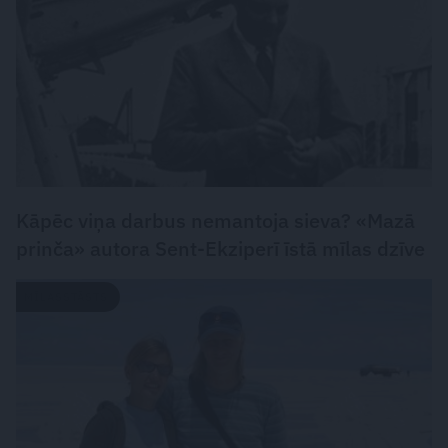
Kāpēc viņa darbus nemantoja sieva? «Mazā
prinča» autora Sent-Ekziperī īstā mīlas dzīve
MĪLASSTĀSTS