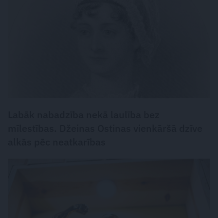
Labāk nabadzība nekā laulība bez
mīlestības. Džeinas Ostinas vienkāršā dzīve
alkās pēc neatkarības