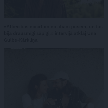
«Attiecības nocirtām no abām pusēm, un tas
bija drausmīgi sāpīgi,» intervijā atklāj Una
Gulbe-Kārkliņa