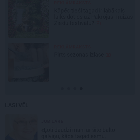
REKLĀMRAKSTS
s
Pēteris Zālītis: Esmu prāta
ižas
mākslinieks
REKLĀMRAKSTS
Matu otrais cēliens
LASI VĒL
JUBILĀRE
«Ļoti daudzi mani ar šito balto
galviņu, kāda tagad esmu,