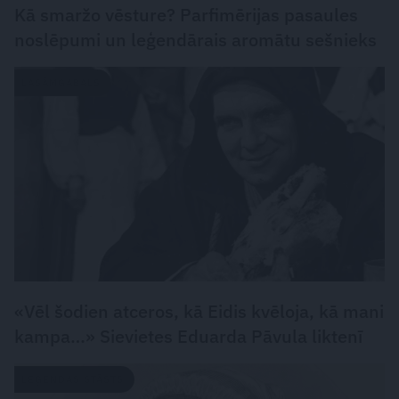
Kā smaržo vēsture? Parfimērijas pasaules
noslēpumi un leģendārais aromātu sešnieks
LASĀMGABALS
«Vēl šodien atceros, kā Eidis kvēloja, kā mani
kampa…» Sievietes Eduarda Pāvula liktenī
LEĢENDAS STĀSTS