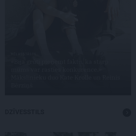
MĪLASSTĀSTS
«Bija grūti pieņemt faktu, ka starp
mums var rasties konkurence.»
Mākslinieku duo Kate Krolle un Reinis
Bērziņš
DZĪVESSTILS