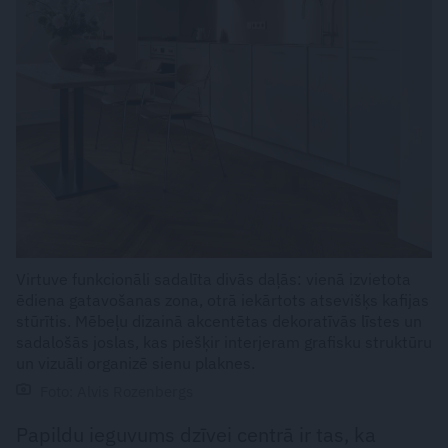
Virtuve funkcionāli sadalīta divās daļās: vienā izvietota
ēdiena gatavošanas zona, otrā iekārtots atsevišķs kafijas
stūrītis. Mēbeļu dizainā akcentētas dekoratīvās līstes un
sadalošās joslas, kas piešķir interjeram grafisku struktūru
un vizuāli organizē sienu plaknes.
Foto: Alvis Rozenbergs
Papildu ieguvums dzīvei centrā ir tas, ka