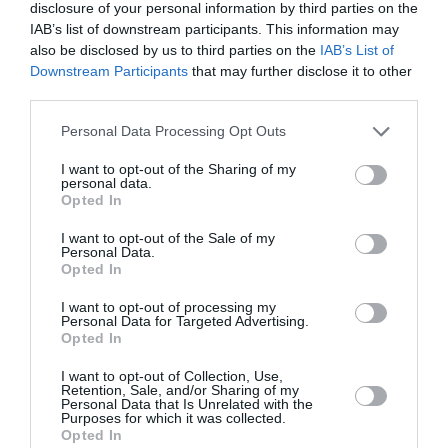
disclosure of your personal information by third parties on the
PSIHOLOĢIJA
IAB’s list of downstream participants. This information may
also be disclosed by us to third parties on the
IAB’s List of
Downstream Participants
that may further disclose it to other
third parties.
Personal Data Processing Opt Outs
I want to opt-out of the Sharing of my
personal data.
Opted In
I want to opt-out of the Sale of my
Personal Data.
Opted In
Mūsdienu epidēmija – pieskārienu bads.
Kāpēc platonisks glāsts reizēm ir svarīgāks
I want to opt-out of processing my
Personal Data for Targeted Advertising.
par seksuālu tuvību
Opted In
I want to opt-out of Collection, Use,
Retention, Sale, and/or Sharing of my
Personal Data that Is Unrelated with the
PERSONĪBAS
Purposes for which it was collected.
Opted In