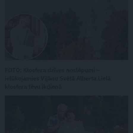
FOTO: Klostera dzīves noslēpumi –
ielūkojamies Viļānu Svētā Alberta Lielā
klostera tēvu ikdienā
CIEMOS