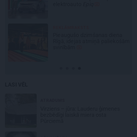
elektroauto
Epiq
REKLĀMRAKSTS
Pieaugušo dzimšanas diena
Rīgā, idejas atmiņā paliekošām
svinībām
LASI VĒL
ATRADUMS
Virziens – jūra: Lauderu ģimenes
bezbēdīgi laiskā miera osta
Pūrciemā