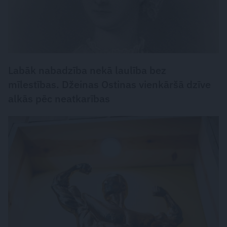
Labāk nabadzība nekā laulība bez
mīlestības. Džeinas Ostinas vienkāršā dzīve
alkās pēc neatkarības