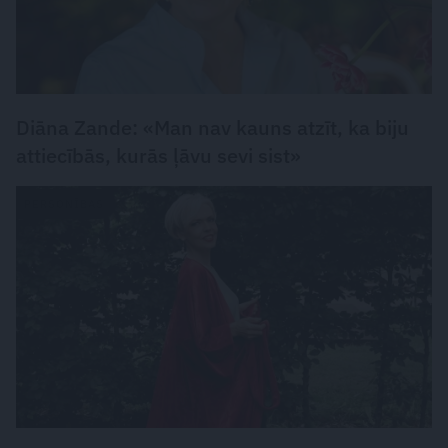
Diāna Zande: «Man nav kauns atzīt, ka biju
attiecībās, kurās ļāvu sevi sist»
PERSONĪBAS