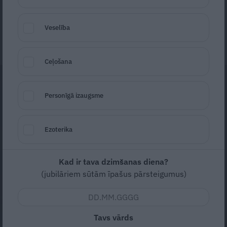
Ieva Jātniece
Veselība
9. maijs
Ceļošana
Personīgā izaugsme
Ezoterika
Kad ir tava dzimšanas diena?
(jubilāriem sūtām īpašus pārsteigumus)
Tavs vārds