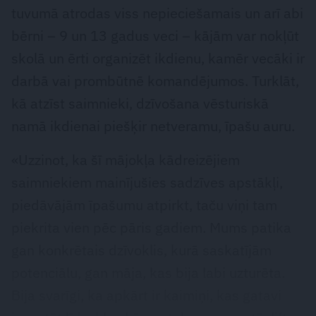
tuvumā atrodas viss nepieciešamais un arī abi
bērni – 9 un 13 gadus veci – kājām var nokļūt
skolā un ērti organizēt ikdienu, kamēr vecāki ir
darbā vai prombūtnē komandējumos. Turklāt,
kā atzīst saimnieki, dzīvošana vēsturiskā
namā ikdienai piešķir netveramu, īpašu auru.
«Uzzinot, ka šī mājokļa kādreizējiem
saimniekiem mainījušies sadzīves apstākļi,
piedāvājām īpašumu atpirkt, taču viņi tam
piekrita vien pēc pāris gadiem. Mums patika
gan konkrētais dzīvoklis, kurā saskatījām
potenciālu, gan māja, kas bija labi uzturēta.
Bija svarīgi, ka apkārt ir kaimiņi, kas gatavi