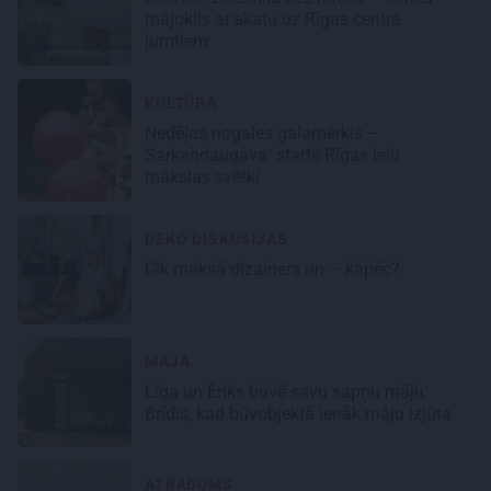
mājoklis ar skatu uz Rīgas centra
jumtiem
KULTŪRA
Nedēļas nogales galamērķis –
Sarkandaugava: startē Rīgas ielu
mākslas svētki
DEKO DISKUSIJAS
Cik maksā dizainers un – kāpēc?
MĀJA
Līga un Ēriks būvē savu sapņu māju:
Brīdis, kad būvobjektā ienāk māju izjūta
ATRADUMS