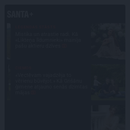
INTERVIJA
Es gribu spēlēties tālāk!
Sonora Vaice atklāti par
krīzēm, bērniem un jauno
profesiju
STIPRAIS STĀSTS
«Bērnus ar tik augstu cukura
līmeni mēdz ievest jau komā.»
as
Madara un Gatis par dzīvi ar
dēla diabētu
INTERVIJA
Tumši samtaina balss un
tērauda mugurkauls.
Raimonda Paula jaunā mūza –