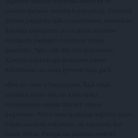
izgaismo dažādo materiālu faktūras un
savieno detaļas vienotā kompozīcijā. Interjerā
jūtams pagājušo laiku nospiedums, vienlaikus
dzīvokļa plānojums un no jauna ieviestie
risinājumi pielāgoti mūsdienu dzīves
prasībām. Taču ceļš līdz šim īpašumam
Kinetics
mārketinga direktorei Lienei
Krištobanei un viņas ģimenei bijis garš.
«Ēka un vieta ir fascinējoša. Šajā mājā
uzaudzis mans vīrs, un kādu laiku
mitinājāmies nelielā dzīvoklī otrpus
pagalmam. Pirms sava īpašuma iegādes esam
īrējuši vairākas mājvietas, lai saprastu, kur
labāk dzīvot. Pierīgā vai pilsētas centrā?