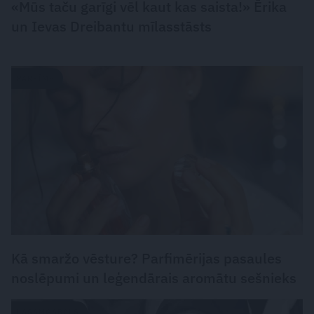
«Mūs taču garīgi vēl kaut kas saista!» Ērika
un Ievas Dreibantu mīlasstāsts
PARFĪMS
Kā smaržo vēsture? Parfimērijas pasaules
noslēpumi un leģendārais aromātu sešnieks
LASĀMGABALS