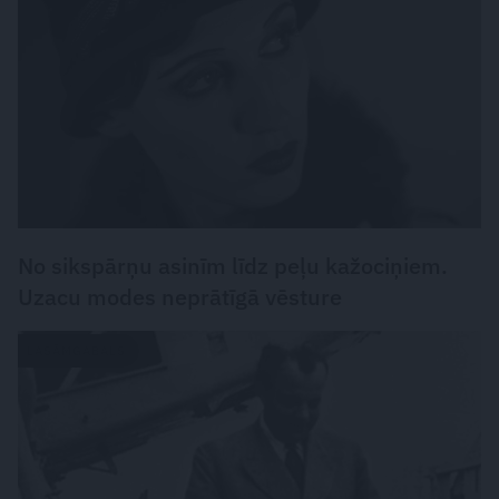
No sikspārņu asinīm līdz peļu kažociņiem.
Uzacu modes neprātīgā vēsture
LASĀMGABALS