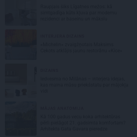
Raupjais šiks Līgatnes mežos: kā
simtgadīga kūts kļuva par modernu
rezidenci ar baseinu un mākslu
INTERJERA DIZAINS
«Michelin» zvaigžņotais Maksims
Cekots atklājis jaunu restorānu «Kíce»
DIZAINS
Iedvesma no Milānas – interjera idejas,
kas maina mūsu priekšstatu par mājokļa
vidi
MĀJAS ANATOMIJA
Kā 100 gadus vecu koka arhitektūras
pērli pielāgot 21. gadsimta komfortam?
Arhitekta Gata Gavara pieredze