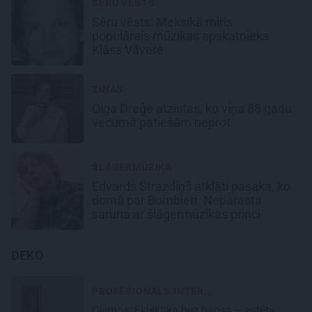
SĒRU VĒSTS
Sēru vēsts: Meksikā miris
populārais mūzikas apskatnieks
Klāss Vāvere
ZIŅAS
Olga Dreģe atzīstas, ko viņa 88 gadu
vecumā patiešām neprot
ŠLĀGERMŪZIKA
Edvards Strazdiņš atklāti pasaka, ko
domā par Bumbieri. Neparasta
saruna ar šlāgermūzikas princi
DEKO
PROFESIONĀLS INTER...
Ciemos: Eklektika bez haosa – estēta