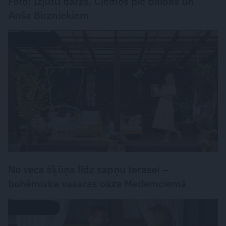
Foto: Izjūtu dārzs. Ciemos pie Baibas un
Anša Birzniekiem
DZĪVESSTILS
No veca šķūņa līdz sapņu terasei –
bohēmiska vasaras oāze Medemciemā
DZĪVESSTILS