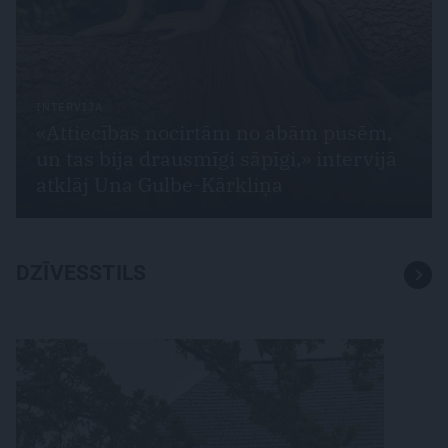
INTERVIJA
«Attiecības nocirtām no abām pusēm,
un tas bija drausmīgi sāpīgi,» intervijā
atklāj Una Gulbe-Kārkliņa
DZĪVESSTILS