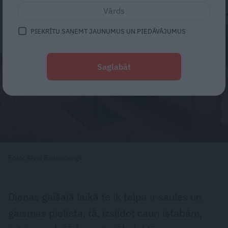
PIEKRĪTU SAŅEMT JAUNUMUS UN PIEDĀVĀJUMUS
Saglabāt
Foto: Alvis Rozenbergs
Dienas gaišajā laikā te ik telpa ir saules un
gaismas pielieta, tā, izslīdot cauri istabām,