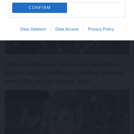
CONFIRM
Data Deletion
Data Access
Privacy Policy
«Mana eksistences forma kopš bērnības –
cīņa.» Lauris Dzelzītis par panikas lēkmēm,
vientulību un atgriešanos teātrī
PERSONISKS STĀSTS