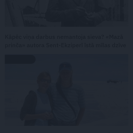
Kāpēc viņa darbus nemantoja sieva? «Mazā
prinča» autora Sent-Ekziperī īstā mīlas dzīve
MĪLASSTĀSTS