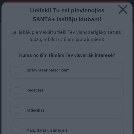
Lieliski! Tu esi pievienojies
ABONĒ
SANTA+ lasītāju klubam!
Lai labāk piemeklētu tieši Tev visnoderīgāko saturu,
Kā radīt dzīvokli, no kura
lūdzu, atbildi uz šiem jautājumiem:
negribas iziet – svētku un
Kuras no šīm tēmām Tev visvairāk interesē?
miera idille Rīgas centrā
Intervijas ar personībām
Šī vide atgādina kino: rītos saimnieki,
veroties pāri Rīgas centra jumtiem, uz
Receptes
balkona malko svaigi vārītu kafiju, bet
vakaros priecājas par pilsētas panorāmu, ko
Attiecības
iekrāso saulriets. Pēc dinamiskas
darbdienas mājoklis ir vieta, kurā atgūt
Māja, dārzs un interjers
mieru un svinēt dzīvi.