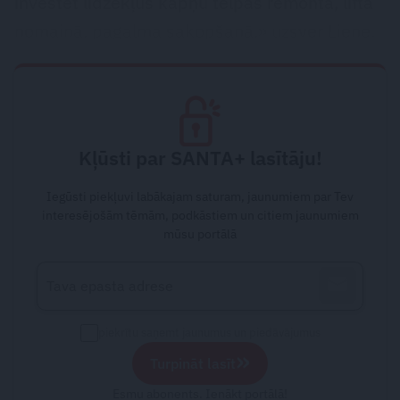
investēt līdzekļus kāpņu telpas remontā, lifta
nomaiņā, pagalma sakopšanā,» uzsver Liene.
Kļūsti par SANTA+ lasītāju!
Iegūsti piekļuvi labākajam saturam, jaunumiem par Tev
interesējošām tēmām, podkāstiem un citiem jaunumiem
mūsu portālā
piekrītu saņemt jaunumus un piedāvājumus
»
Turpināt lasīt
Esmu abonents. Ienākt portālā!