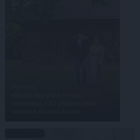
DZĪVESSTILS
«Mums bija dūša šo visu
uzņemties.» Kā atdzima senā
viensēta Salacas krastā
LATVIJAS PĒRLES