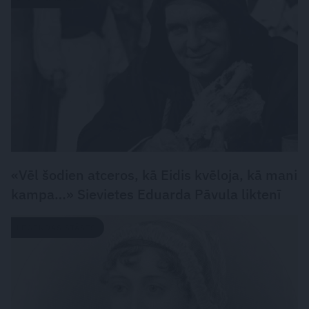
«Vēl šodien atceros, kā Eidis kvēloja, kā mani
kampa…» Sievietes Eduarda Pāvula liktenī
LEĢENDAS STĀSTS