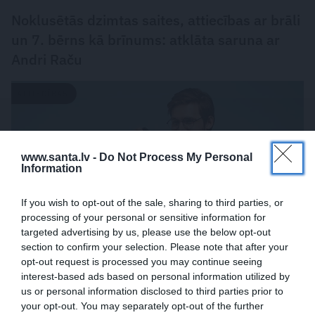
Noklusētās dzimtas saites, attiecības ar brāli
un 7. bērns kā brīnums: atklāta saruna ar
Andri Raču
ATTIECĪBAS
www.santa.lv -
Do Not Process My Personal
Information
If you wish to opt-out of the sale, sharing to third parties, or
processing of your personal or sensitive information for
targeted advertising by us, please use the below opt-out
section to confirm your selection. Please note that after your
opt-out request is processed you may continue seeing
Ko darīt, ja esi kopā ar pieauguša vīrieša
interest-based ads based on personal information utilized by
ķermenī noslēpušos puišeli?
us or personal information disclosed to third parties prior to
your opt-out. You may separately opt-out of the further