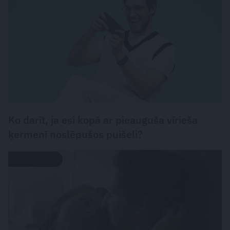
Ko darīt, ja esi kopā ar pieauguša vīrieša
ķermenī noslēpušos puišeli?
PSIHOLOĢIJA