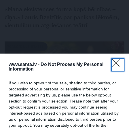
«Mana eksistences forma kopš bērnības –
cīņa.» Lauris Dzelzītis par panikas lēkmēm,
vientulību un atgriešanos teātrī
PERSONISKS STĀSTS
www.santa.lv -
Do Not Process My Personal
Information
If you wish to opt-out of the sale, sharing to third parties, or
processing of your personal or sensitive information for
targeted advertising by us, please use the below opt-out
section to confirm your selection. Please note that after your
opt-out request is processed you may continue seeing
interest-based ads based on personal information utilized by
Diāna Zande: «Man nav kauns atzīt, ka biju
us or personal information disclosed to third parties prior to
your opt-out. You may separately opt-out of the further
attiecībās, kurās ļāvu sevi sist»