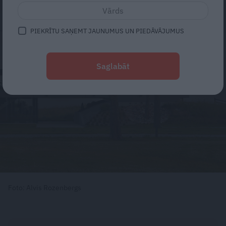
PIEKRĪTU SAŅEMT JAUNUMUS UN PIEDĀVĀJUMUS
Saglabāt
Foto: Alvis Rozenbergs