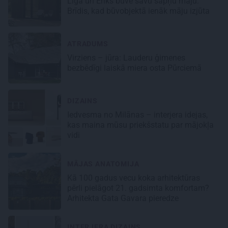
Līga un Ēriks būvē savu sapņu māju:
Brīdis, kad būvobjektā ienāk māju izjūta
ATRADUMS
Virziens – jūra: Lauderu ģimenes
bezbēdīgi laiskā miera osta Pūrciemā
DIZAINS
Iedvesma no Milānas – interjera idejas,
kas maina mūsu priekšstatu par mājokļa
vidi
MĀJAS ANATOMIJA
Kā 100 gadus vecu koka arhitektūras
pērli pielāgot 21. gadsimta komfortam?
Arhitekta Gata Gavara pieredze
INTERJERA DIZAINS