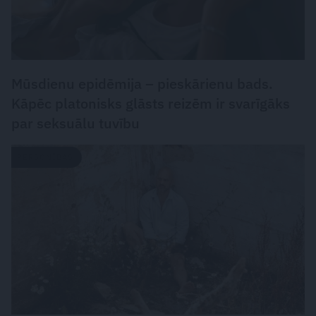
Mūsdienu epidēmija – pieskārienu bads.
Kāpēc platonisks glāsts reizēm ir svarīgāks
par seksuālu tuvību
PERSONĪBAS