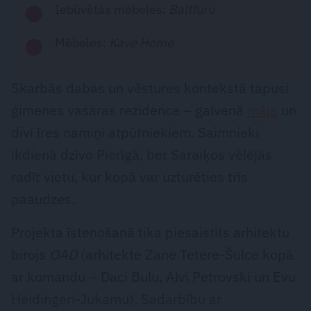
Iebūvētās mēbeles:
Baltfuru
Mēbeles:
Kave Home
Skarbās dabas un vēstures kontekstā tapusi
ģimenes vasaras rezidence – galvenā
māja
un
divi īres namiņi atpūtniekiem. Saimnieki
ikdienā dzīvo Pierīgā, bet Saraiķos vēlējās
radīt vietu, kur kopā var uzturēties trīs
paaudzes.
Projekta īstenošanā tika piesaistīts arhitektu
birojs
OAD
(arhitekte Zane Tetere-Šulce kopā
ar komandu – Daci Bulu, Alvi Petrovski un Evu
Heidingeri-Jukamu). Sadarbību ar