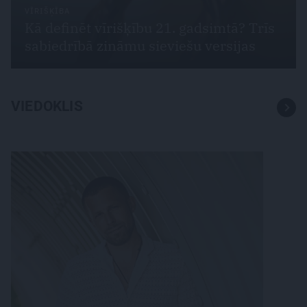
VĪRIŠĶĪBA
Kā definēt vīrišķību 21. gadsimtā? Trīs
sabiedrībā zināmu sieviešu versijas
VIEDOKLIS