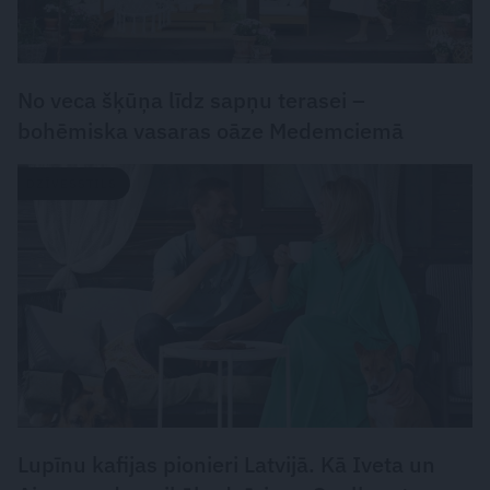
No veca šķūņa līdz sapņu terasei –
bohēmiska vasaras oāze Medemciemā
DZĪVESSTILS
Lupīnu kafijas pionieri Latvijā. Kā Iveta un