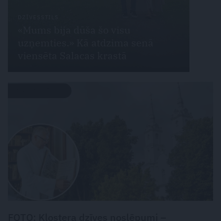
DZĪVESSTILS
«Mums bija dūša šo visu
uzņemties.» Kā atdzima senā
viensēta Salacas krastā
LATVIJAS PĒRLES
FOTO: Klostera dzīves noslēpumi –