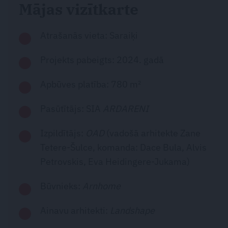
Mājas vizītkarte
Atrašanās vieta: Saraiķi
Projekts pabeigts: 2024. gadā
Apbūves platība: 780 m²
Pasūtītājs: SIA
ARDARENI
Izpildītājs:
OAD
(vadošā arhitekte Zane
Tetere-Šulce, komanda: Dace Bula, Alvis
Petrovskis, Eva Heidingere-Jukama)
Būvnieks:
Arnhome
Ainavu arhitekti:
Landshape