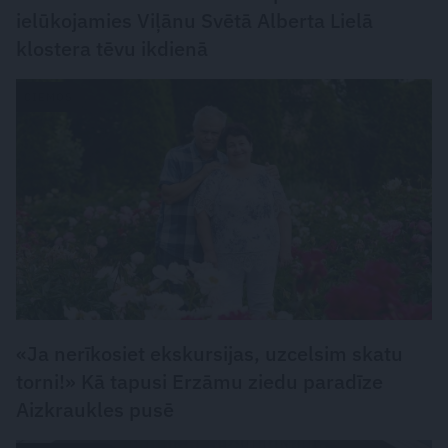
ielūkojamies Viļānu Svētā Alberta Lielā
klostera tēvu ikdienā
CIEMOS
«Ja nerīkosiet ekskursijas, uzcelsim skatu
torni!» Kā tapusi Erzāmu ziedu paradīze
Aizkraukles pusē