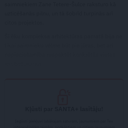
saimniekiem Zane Tetere-Šulce raksturo kā
uzticēšanās pilnu, un tā šobrīd turpinās arī
citos projektos.
Šī ēku kompleksa arhitektūras pamatā bija ne
tikai saimnieku vēlme būt pie jūras, bet arī
nepieciešamība respektēt konkrētās vietas
ierobežojumus.
Kļūsti par SANTA+ lasītāju!
Iegūsti piekļuvi labākajam saturam, jaunumiem par Tev
interesējošām tēmām, podkāstiem un citiem jaunumiem