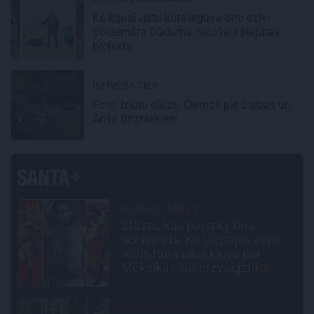
Kā bijusī vistu kūts ieguva otro dzīvi –
Voldemāra Dūduma radošais piejūras
projekts
DZĪVESSTILS
Foto: Izjūtu dārzs. Ciemos pie Baibas un
Anša Birzniekiem
CEĻOJUMA PLĀNS
Draudzeņu ceļojums bez
drāmām: noderīgi padomi
plānošanai un 16 galamērķu
idejas
ATRADUMS