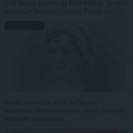
«Vēl šodien atceros, kā Eidis kvēloja, kā mani
kampa…» Sievietes Eduarda Pāvula liktenī
LEĢENDAS STĀSTS
Labāk nabadzība nekā laulība bez
mīlestības. Džeinas Ostinas vienkāršā dzīve
alkās pēc neatkarības