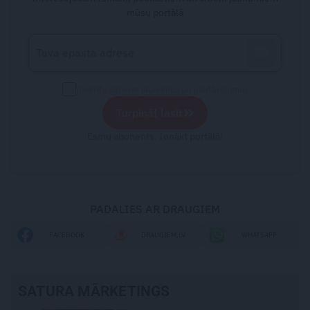
mūsu portālā
piekrītu saņemt jaunumus un piedāvājumus
»
Turpināt lasīt
Esmu abonents. Ienākt portālā!
PADALIES AR DRAUGIEM
FACEBOOK
DRAUGIEM.LV
WHATSAPP
SATURA MĀRKETINGS