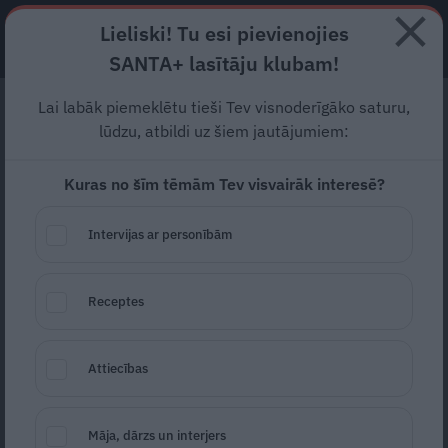
Lieliski! Tu esi pievienojies
ABONĒ
SANTA+ lasītāju klubam!
Lai labāk piemeklētu tieši Tev visnoderīgāko saturu,
Kā Kurzemes jūrmalā
lūdzu, atbildi uz šiem jautājumiem:
radīta unikāla rezidence,
Kuras no šīm tēmām Tev visvairāk interesē?
kas levitē virs kāpām
Intervijas ar personībām
No mājas, kas šķietami levitē virs zemes,
paveras skats uz vienu no skarbākajām
Receptes
Latvijas piekrastes ainavām – Kurzemes
jūrmalu starp Liepāju un Pāvilostu, kur vējš,
Attiecības
kāpas un atklātais horizonts veido gandrīz
okeānisku sajūtu. Šī ir vieta, kurā valda
Māja, dārzs un interjers
nepieradinātas dabas spēks un tās vaibstus