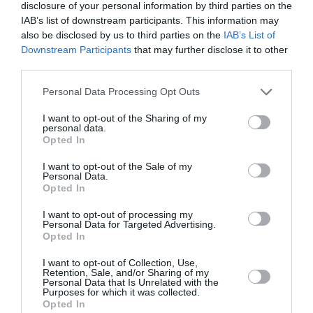
disclosure of your personal information by third parties on the
IAB’s list of downstream participants. This information may
PERSONĪBAS
also be disclosed by us to third parties on the
IAB’s List of
Downstream Participants
that may further disclose it to other
third parties.
Personal Data Processing Opt Outs
I want to opt-out of the Sharing of my
personal data.
Opted In
I want to opt-out of the Sale of my
Personal Data.
Opted In
«Ilgi centos saglabāt ģimeni par katru cenu.»
I want to opt-out of processing my
Personal Data for Targeted Advertising.
Rožu kolekcionāre Romija atklāti par savām
Opted In
dzīves mācībām
I want to opt-out of Collection, Use,
Retention, Sale, and/or Sharing of my
Personal Data that Is Unrelated with the
INTERVIJA
Purposes for which it was collected.
Opted In