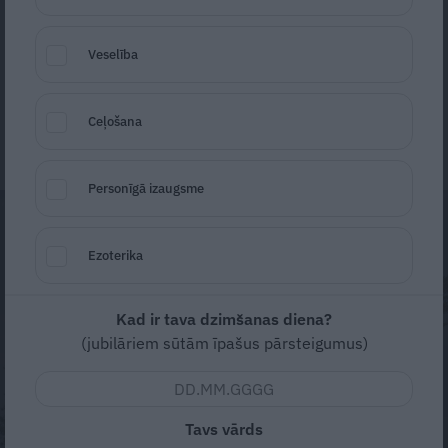
iezīmē vēstures nospiedumi – padomju laikā
piekrastē bija slēgta militārā zona.
Veselība
Zane Blanka
Ceļošana
22. jūnijs
Personīgā izaugsme
Ezoterika
Kad ir tava dzimšanas diena?
(jubilāriem sūtām īpašus pārsteigumus)
Tavs vārds