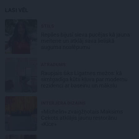
LASI VĒL
STILS
Repšes bijusī sieva pucējas kā jauna
meitene un atklāj sava lieliskā
auguma noslēpumu
ATRADUMS
Raupjais šiks Līgatnes mežos: kā
simtgadīga kūts kļuva par modernu
rezidenci ar baseinu un mākslu
INTERJERA DIZAINS
«Michelin» zvaigžņotais Maksims
Cekots atklājis jaunu restorānu
«Kíce»