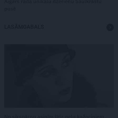
Aigars rada unikālu dzērienu Saulkrastu
pusē
LASĀMGABALS
VĒSTURE UN LEĢENDAS
No sikspārņu asinīm līdz peļu kažociņiem.