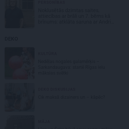
PERSONĪBAS
Noklusētās dzimtas saites,
attiecības ar brāli un 7. bērns kā
brīnums: atklāta saruna ar Andri
Raču
DEKO
KULTŪRA
Nedēļas nogales galamērķis –
Sarkandaugava: startē Rīgas ielu
mākslas svētki
DEKO DISKUSIJAS
Cik maksā dizainers un – kāpēc?
MĀJA