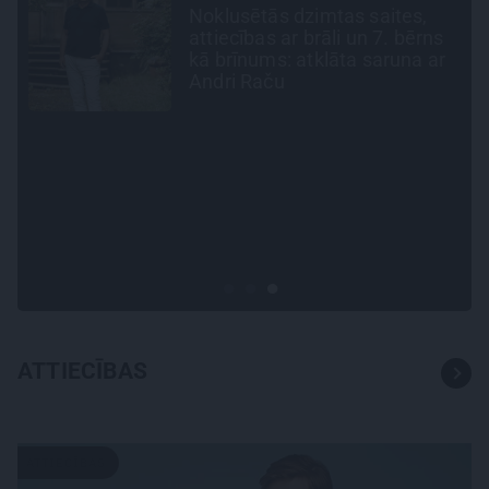
Virziens – jūra: Lauderu
ģimenes bezbēdīgi laiskā
r
miera osta Pūrciemā
INTERVIJA
«Nevajag kalnos tēlot varoņus!
Tie ātri noliks pie vietas.»
Alpīnists Atis Plakans, kurš
pieredzējis biedra bojāeju
ATTIECĪBAS
ATTIECĪBAS