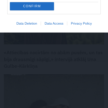
CONFIRM
Data Deletion
Data Access
Privacy Policy
«Attiecības nocirtām no abām pusēm, un tas
bija drausmīgi sāpīgi,» intervijā atklāj Una
Gulbe-Kārkliņa