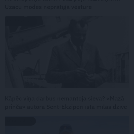
Uzacu modes neprātīgā vēsture
LASĀMGABALS
Kāpēc viņa darbus nemantoja sieva? «Mazā
prinča» autora Sent-Ekziperī īstā mīlas dzīve
MĪLASSTĀSTS