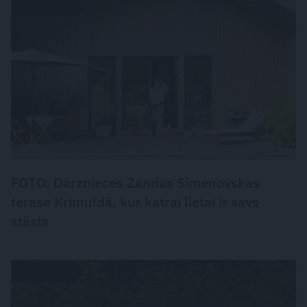
DZĪVESSTILS
FOTO: Dārznieces Zandas Simenovskas
terase Krimuldā, kur katrai lietai ir savs
stāsts
DZĪVESSTILS