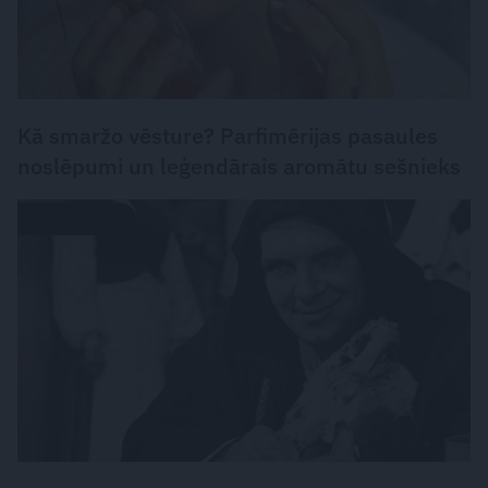
Kā smaržo vēsture? Parfimērijas pasaules
noslēpumi un leģendārais aromātu sešnieks
LASĀMGABALS