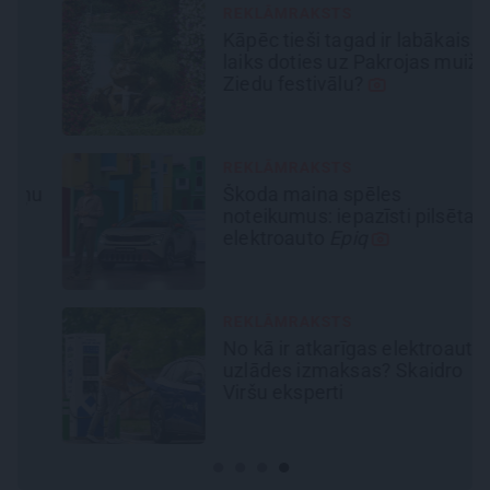
REKLĀMRAKSTS
Kāpēc tieši tagad ir labākais
laiks doties uz Pakrojas muižas
Ziedu festivālu?
REKLĀMRAKSTS
u
Škoda maina spēles
noteikumus: iepazīsti pilsētas
elektroauto
Epiq
REKLĀMRAKSTS
No kā ir atkarīgas elektroauto
uzlādes izmaksas? Skaidro
Viršu eksperti