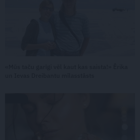
«Mūs taču garīgi vēl kaut kas saista!» Ērika
un Ievas Dreibantu mīlasstāsts
PARFĪMS