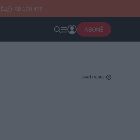
VĒL
0D 10H 48S
ABONĒ
SKATĪT VISUS