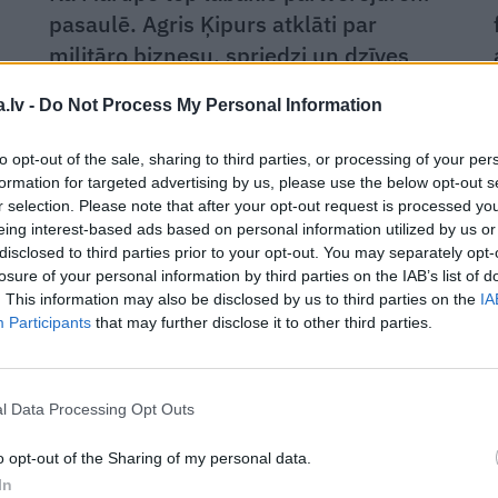
pasaulē. Agris Ķipurs atklāti par
militāro biznesu, spriedzi un dzīves
draivu
.lv -
Do Not Process My Personal Information
to opt-out of the sale, sharing to third parties, or processing of your per
IEDVESMOJOŠS STĀSTS
formation for targeted advertising by us, please use the below opt-out s
r selection. Please note that after your opt-out request is processed y
eing interest-based ads based on personal information utilized by us or
disclosed to third parties prior to your opt-out. You may separately opt-
losure of your personal information by third parties on the IAB’s list of
. This information may also be disclosed by us to third parties on the
IA
Participants
that may further disclose it to other third parties.
l Data Processing Opt Outs
Dzīves kolekcionāre Sarma Novicāne-
Lazdāne. Par dejām, močiem un
o opt-out of the Sharing of my personal data.
mākslu dzīvot ar pilnu jaudu pēc 50
In