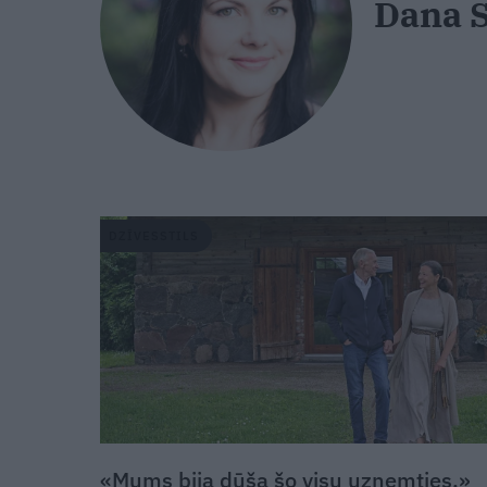
Dana S
DZĪVESSTILS
«Mums bija dūša šo visu uzņemties.»