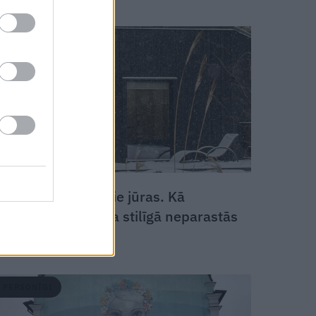
DZĪVESSTILS
FOTO: Sešstūris pie jūras. Kā
Lapmežciemā tapa stilīgā neparastās
formas
sīkmājiņa
PERSONĪGI