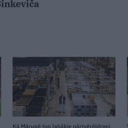
inkeviča
JAUNIE RŪPNIEKI
Kā Mārupē top labākie pārtvērējdroni