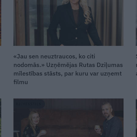
«Jau sen neuztraucos, ko citi
nodomās.» Uzņēmējas Rutas Dziļumas
mīlestības stāsts, par kuru var uzņemt
filmu
DZĪVESSTILS