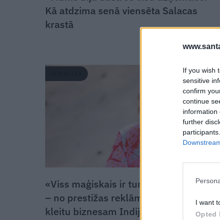
Kā atdzima senā viensēta Salacas
krastā
www.santa
If you wish 
INTERVIJA
sensitive in
confirm you
continue se
information 
further disc
participants
Downstream 
Persona
«Viss maģiskais ir tur, ārā.» Nora Kirta
– no prestižas reklāmas aģentūras līdz
I want t
kleitu biznesam Indijā
Opted 