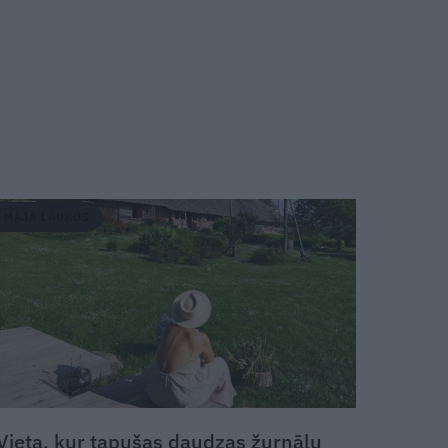
MĀJA LAUKOS
Vieta, kur tapušas daudzas žurnālu