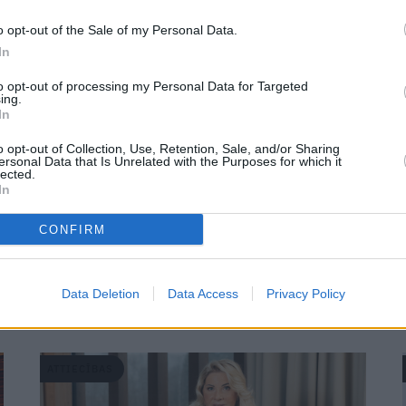
o opt-out of the Sale of my Personal Data.
DZĪVESSTILS
In
to opt-out of processing my Personal Data for Targeted
ing.
In
o opt-out of Collection, Use, Retention, Sale, and/or Sharing
ersonal Data that Is Unrelated with the Purposes for which it
lected.
In
CONFIRM
«Mēs jau visam
piepidžinām
klāt!» Kā
etiķis kļuva par Freidenfeldu ģimenes
Data Deletion
Data Access
Privacy Policy
dzīvesveidu
ATTIECĪBAS