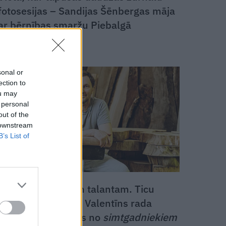
fotosesijas – Sandijas Šēnbergas māja
ar bērnības smaržu Piebalgā
sonal or
DZĪVESSTILS
ection to
ou may
 personal
out of the
 downstream
B’s List of
«Neticu iedzimtam talantam. Ticu
darbam.» Frizieris Valentīns rada
ekskluzīvus galdus no
simtgadniekiem