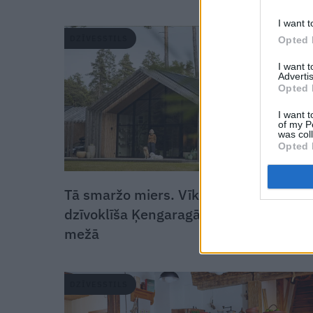
I want t
DZĪVESSTILS
Opted 
I want 
Advertis
Opted 
I want t
of my P
was col
Opted 
Tā smaržo miers. Vīksnu ceļš no mini
dzīvoklīša Ķengaragā uz plašu māju
mežā
DZĪVESSTILS