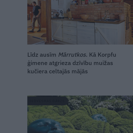
Līdz ausīm
Mārrutkos
. Kā Korpfu
ģimene atgrieza dzīvību muižas
kučiera celtajās mājās
IEDVESMAS DĀRZS