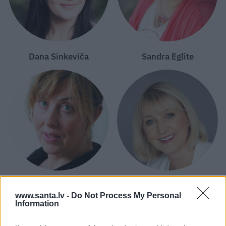
Dana Sinkeviča
Sandra Eglīte
Gunta Šenberga
Anija Pelūde
www.santa.lv -
Do Not Process My Personal
Information