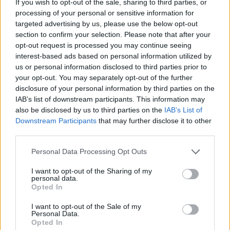
If you wish to opt-out of the sale, sharing to third parties, or
processing of your personal or sensitive information for
targeted advertising by us, please use the below opt-out
Lai turpinātu, izvēlies
section to confirm your selection. Please note that after your
opt-out request is processed you may continue seeing
abonementu
interest-based ads based on personal information utilized by
us or personal information disclosed to third parties prior to
your opt-out. You may separately opt-out of the further
30% atlaide
disclosure of your personal information by third parties on the
IAB’s list of downstream participants. This information may
also be disclosed by us to third parties on the
IAB’s List of
Par mēnesi
Downstream Participants
that may further disclose it to other
2.49 €
third parties.
5.95 €
Personal Data Processing Opt Outs
ABONĒT
I want to opt-out of the Sharing of my
personal data.
Labākais saturs vienuviet no mūsu 12
Opted In
drukātajiem žurnāliem
Ekskluzīvas intervijas
I want to opt-out of the Sale of my
Pieeja visam saturam jebkurā ierīcē
Personal Data.
Opted In
Samazināts reklāmu daudzums visā portālā