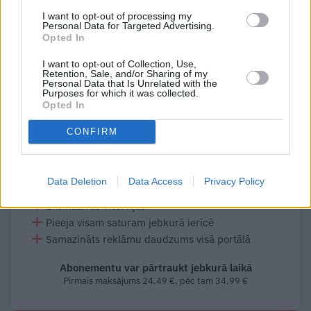
Pirmie trīs maksājumi 2.49 €, 3.99 € otrie trīs maksājumi, pēc
Abonementu var pārtraukt jebkurā laikā
I want to opt-out of processing my
tam 5.95 €.
Personal Data for Targeted Advertising.
Opted In
30% atlaide
I want to opt-out of Collection, Use,
Retention, Sale, and/or Sharing of my
Personal Data that Is Unrelated with the
Par gadu
Purposes for which it was collected.
24.49 €
Opted In
CONFIRM
34.99 €
ABONĒT
Labākais saturs vienuviet no mūsu 12
Data Deletion
Data Access
Privacy Policy
drukātajiem žurnāliem
Ekskluzīvas intervijas
Pieeja visam saturam jebkurā ierīcē
Samazināts reklāmu daudzums visā portālā
Abonementu var pārtraukt jebkurā laikā
Pirmais maksājums 24.49 €, pēc tam 34.99 €