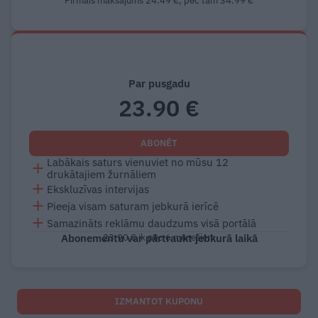
Pirmais maksājums 24.49 €, pēc tam 34.99 €
Par pusgadu
23.90 €
ABONĒT
Labākais saturs vienuviet no mūsu 12
drukātajiem žurnāliem
Ekskluzīvas intervijas
Pieeja visam saturam jebkurā ierīcē
Samazināts reklāmu daudzums visā portālā
Abonementu var pārtraukt jebkurā laikā
23.90 € ik pēc 6 mēnešiem
IZMANTOT KUPONU