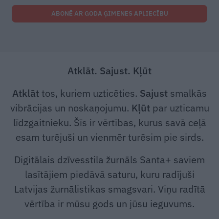
ABONĒ AR GODA ĢIMENES APLIECĪBU
Atklāt. Sajust. Kļūt
Atklāt
tos, kuriem uzticēties.
Sajust
smalkās
vibrācijas un noskaņojumu.
Kļūt
par uzticamu
līdzgaitnieku. Šīs ir vērtības, kurus savā ceļā
esam turējuši un vienmēr turēsim pie sirds.
Digitālais dzīvesstila žurnāls Santa+ saviem
lasītājiem piedāvā saturu, kuru radījuši
Latvijas žurnālistikas smagsvari. Viņu radītā
vērtība ir mūsu gods un jūsu ieguvums.