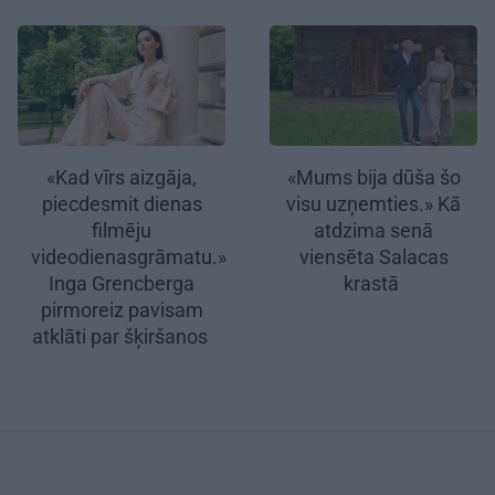
«Kad vīrs aizgāja,
«Mums bija dūša šo
piecdesmit dienas
visu uzņemties.» Kā
filmēju
atdzima senā
videodienasgrāmatu.»
viensēta Salacas
Inga Grencberga
krastā
pirmoreiz pavisam
atklāti par šķiršanos