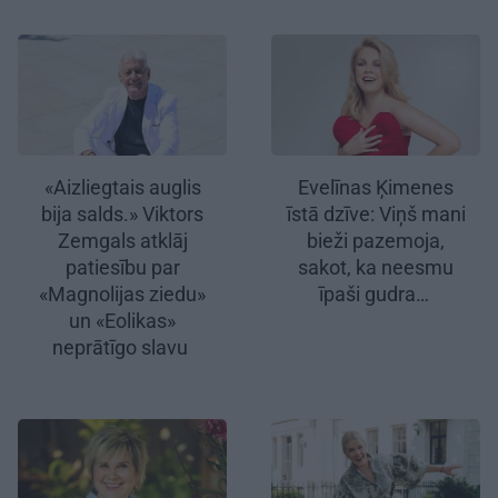
«Aizliegtais auglis
Evelīnas Ķimenes
bija salds.» Viktors
īstā dzīve: Viņš mani
Zemgals atklāj
bieži pazemoja,
patiesību par
sakot, ka neesmu
«Magnolijas ziedu»
īpaši gudra…
un «Eolikas»
neprātīgo slavu