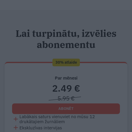
Lai turpinātu, izvēlies
abonementu
30% atlaide
Par mēnesi
2.49 €
5.95 €
ABONĒT
Labākais saturs vienuviet no mūsu 12
drukātajiem žurnāliem
Ekskluzīvas intervijas