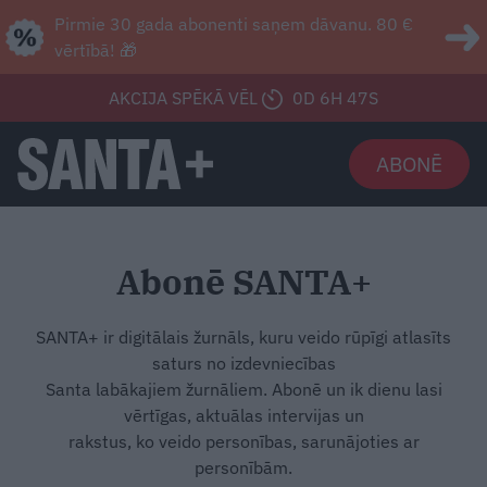
Pirmie 30 gada abonenti saņem dāvanu. 80 €
vērtībā! 🎁
AKCIJA SPĒKĀ VĒL
0D 6H 46S
ABONĒ
Abonē SANTA+
SANTA+ ir digitālais žurnāls, kuru veido rūpīgi atlasīts
saturs no izdevniecības
Santa labākajiem žurnāliem. Abonē un ik dienu lasi
vērtīgas, aktuālas intervijas un
rakstus, ko veido personības, sarunājoties ar
personībām.