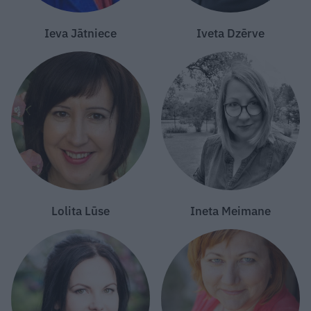
Ieva Jātniece
Iveta Dzērve
Lolita Lūse
Ineta Meimane