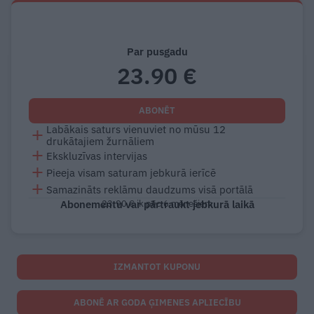
Par pusgadu
23.90 €
ABONĒT
Labākais saturs vienuviet no mūsu 12
drukātajiem žurnāliem
Ekskluzīvas intervijas
Pieeja visam saturam jebkurā ierīcē
Samazināts reklāmu daudzums visā portālā
Abonementu var pārtraukt jebkurā laikā
23.90 € ik pēc 6 mēnešiem
IZMANTOT KUPONU
ABONĒ AR GODA ĢIMENES APLIECĪBU