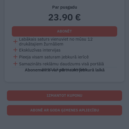
Par pusgadu
23.90 €
ABONĒT
Labākais saturs vienuviet no mūsu 12
drukātajiem žurnāliem
Ekskluzīvas intervijas
Pieeja visam saturam jebkurā ierīcē
Samazināts reklāmu daudzums visā portālā
Abonementu var pārtraukt jebkurā laikā
23.90 € ik pēc 6 mēnešiem
IZMANTOT KUPONU
ABONĒ AR GODA ĢIMENES APLIECĪBU