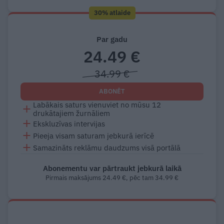
30% atlaide
Par gadu
24.49 €
34.99 €
ABONĒT
Labākais saturs vienuviet no mūsu 12
drukātajiem žurnāliem
Ekskluzīvas intervijas
Pieeja visam saturam jebkurā ierīcē
Samazināts reklāmu daudzums visā portālā
Abonementu var pārtraukt jebkurā laikā
Pirmais maksājums 24.49 €, pēc tam 34.99 €