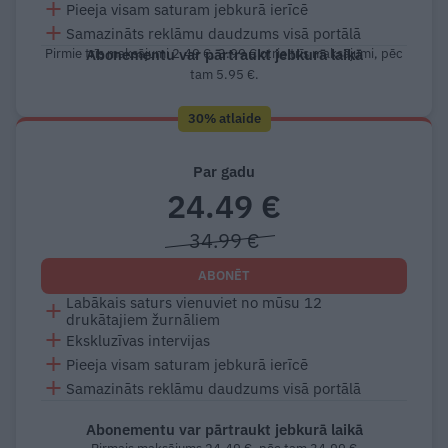
Pieeja visam saturam jebkurā ierīcē
Samazināts reklāmu daudzums visā portālā
Pirmie trīs maksājumi 2.49 €, 3.99 € otrie trīs maksājumi, pēc
Abonementu var pārtraukt jebkurā laikā
tam 5.95 €.
30% atlaide
Par gadu
24.49 €
34.99 €
ABONĒT
Labākais saturs vienuviet no mūsu 12
drukātajiem žurnāliem
Ekskluzīvas intervijas
Pieeja visam saturam jebkurā ierīcē
Samazināts reklāmu daudzums visā portālā
Abonementu var pārtraukt jebkurā laikā