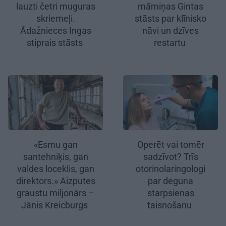
lauzti četri muguras
māmiņas Gintas
skriemeļi.
stāsts par klīnisko
Ādažnieces Ingas
nāvi un dzīves
stiprais stāsts
restartu
«Esmu gan
Operēt vai tomēr
santehniķis, gan
sadzīvot? Trīs
valdes loceklis, gan
otorinolaringologi
direktors.» Aizputes
par deguna
graustu miljonārs –
starpsienas
Jānis Kreicburgs
taisnošanu