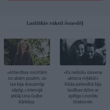
Lasītākie raksti šonedēļ
«Attiecības nocirtām
«Es nebūšu slavena
no abām pusēm, un
aktiera mīļākā!»
tas bija drausmīgi
Kāda patiesībā bija
sāpīgi,» intervijā
laulības dzīve ar
atklāj Una Gulbe-
spītīgo Leonīdu
Kārkliņa
Grabovski