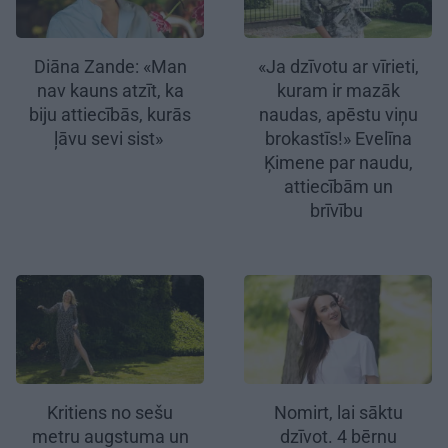
Diāna Zande: «Man
«Ja dzīvotu ar vīrieti,
nav kauns atzīt, ka
kuram ir mazāk
biju attiecībās, kurās
naudas, apēstu viņu
ļāvu sevi sist»
brokastīs!» Evelīna
Ķimene par naudu,
attiecībām un
brīvību
Kritiens no sešu
Nomirt, lai sāktu
metru augstuma un
dzīvot. 4 bērnu