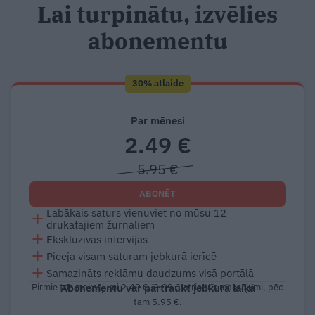
Lai turpinātu, izvēlies
abonementu
30% atlaide
Par mēnesi
2.49 €
5.95 €
ABONĒT
Labākais saturs vienuviet no mūsu 12
drukātajiem žurnāliem
Ekskluzīvas intervijas
Pieeja visam saturam jebkurā ierīcē
Samazināts reklāmu daudzums visā portālā
Pirmie trīs maksājumi 2.49 €, 3.99 € otrie trīs maksājumi, pēc
Abonementu var pārtraukt jebkurā laikā
tam 5.95 €.